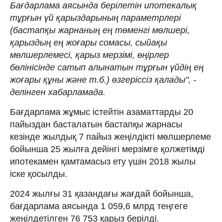
Бағдарлама аясында берілетін ипотекалық
тұрғын үй қарыздарының параметрлері
(бастапқы жарнаның ең төменгі мөлшері,
қарыздың ең жоғары сомасы, сыйақы
мөлшерлемесі, қарыз мерзімі, өңірлер
бөлінісінде сатып алынатын тұрғын үйдің ең
жоғары құны және т.б.) өзгеріссіз қалады", -
делінген хабарламада.
Бағдарлама жұмыс істейтін азаматтарды 20
пайыздан басталатын бастапқы жарнасы
кезінде жылдық 7 пайыз жеңілдікті мөлшерлеме
бойынша 25 жылға дейінгі мерзімге қолжетімді
ипотекамен қамтамасыз ету үшін 2018 жылы
іске қосылды.
2024 жылғы 31 қазандағы жағдай бойынша,
бағдарлама аясында 1 059,6 млрд теңгеге
жеңілдетілген 76 753 қарыз берілді.