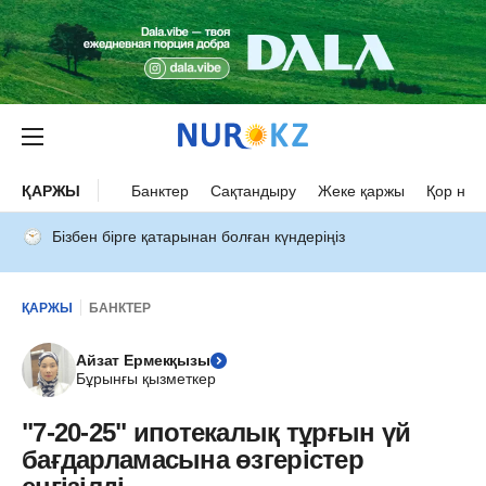
ҚАРЖЫ
Банктер
Сақтандыру
Жеке қаржы
Қор нар
Бізбен бірге қатарынан болған күндеріңіз
ҚАРЖЫ
БАНКТЕР
Айзат Ермекқызы
Бұрынғы қызметкер
"7-20-25" ипотекалық тұрғын үй
бағдарламасына өзгерістер