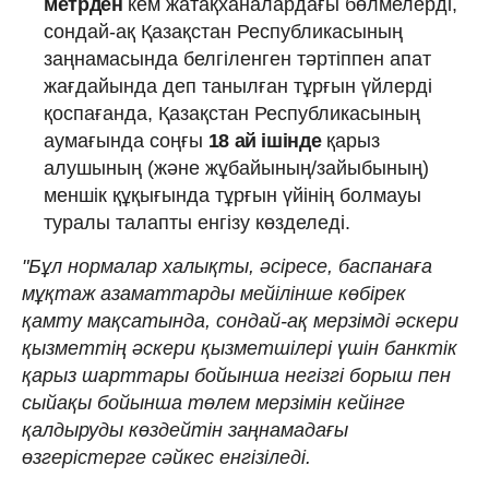
метрден
кем жатақханалардағы бөлмелерді,
сондай-ақ Қазақстан Республикасының
заңнамасында белгіленген тәртіппен апат
жағдайында деп танылған тұрғын үйлерді
қоспағанда, Қазақстан Республикасының
аумағында соңғы
18 ай ішінде
қарыз
алушының (және жұбайының/зайыбының)
меншік құқығында тұрғын үйінің болмауы
туралы талапты енгізу көзделеді.
"Бұл нормалар халықты, әсіресе, баспанаға
мұқтаж азаматтарды мейілінше көбірек
қамту мақсатында, сондай-ақ мерзімді әскери
қызметтің әскери қызметшілері үшін банктік
қарыз шарттары бойынша негізгі борыш пен
сыйақы бойынша төлем мерзімін кейінге
қалдыруды көздейтін заңнамадағы
өзгерістерге сәйкес енгізіледі.