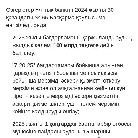
Өзгерістер Ұлттық банктің 2024 жылғы 30
қазандағы № 65 Басқарма қаулысымен
енгізіледі, онда:
2025 жылы бағдарламаны қаржыландырудың
жылдық көлемі
100 млрд теңгеге
дейін
белгілеу;
"7-20-25" бағдарламасы бойынша алынған
қарыздың негізгі борышы мен сыйақысы
бойынша мерзімді әскери қызметті өткеру
мерзімін және ол аяқталғаннан кейін
60 күн
кіретін кезеңге мерзімді әскери қызметтің
әскери қызметшілері үшін төлем мерзімін
кейінге қалдыруды енгізу;
2025 жылғы
1 қаңтардан
бастап әрбір отбасы
мүшесіне пайдалы ауданы
15 шаршы