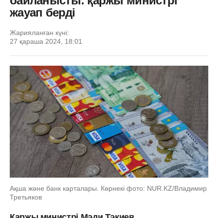
байланысты: қаржы министрі
жауап берді
Жарияланған күні:
27 қараша 2024, 18:01
Ақша және банк карталары. Көрнекі фото: NUR.KZ/Владимир
Третьяков
Қаржы министрі Мәди Тәкиев