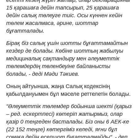
15 қарашаға дейін тапсырып, 25 қарашаға
дейін салық төлеуге тиіс. Осы күннен кейін
төлем жасалмаса, әрине, шоттар
бұғатталады.
Бірақ біз салық үшін шотты бұғаттамайтын
кездер де болады. Көбіне шоттың жабылуы
медициналық сақтандыру мен әлеуметтік
төлемдердің төленбеуіне байланысты
болады, - деді Мәди Тәкиев.
Оның айтуынша, жаңа Салық кодексінің
қабылдануымен бұл мәселе реттелетін болады.
"Әлеуметтік төлемдер бойынша шекті (қарыз
– ред. ескертпесі) көтеріп жатырмыз, олар
қазір 0 теңгеден басталады. Біз оны 6 АЕК-ке
(22 152 теңге) көтергіміз келеді, яғни бұл
сомаға дейін есепшот бұғатталмайды", - деп