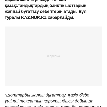
қазақстандықтардың банктік шоттарын
жаппай бұғаттау себептерін атады. Бұл
туралы KAZ.NUR.KZ хабарлайды.
"Шоттарды жалпы бұғаттау. Қазір бізде
үшінші тоқсанның қорытындысы бойынша
есепті кезең жүріп жатыр, олар декларацияны