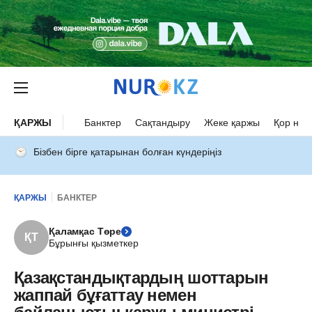
ҚАРЖЫ
Банктер
Сақтандыру
Жеке қаржы
Қор нар
Бізбен бірге қатарынан болған күндеріңіз
ҚАРЖЫ
БАНКТЕР
Қаламқас Төре
ҚТ
Бұрынғы қызметкер
Қазақстандықтардың шоттарын
жаппай бұғаттау немен