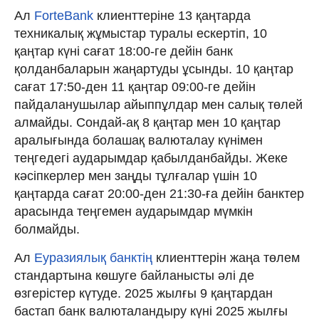
Ал
ForteBank
клиенттеріне 13 қаңтарда
техникалық жұмыстар туралы ескертіп, 10
қаңтар күні сағат 18:00-ге дейін банк
қолданбаларын жаңартуды ұсынды. 10 қаңтар
сағат 17:50-ден 11 қаңтар 09:00-ге дейін
пайдаланушылар айыппұлдар мен салық төлей
алмайды. Сондай-ақ 8 қаңтар мен 10 қаңтар
аралығында болашақ валюталау күнімен
теңгедегі аударымдар қабылданбайды. Жеке
кәсіпкерлер мен заңды тұлғалар үшін 10
қаңтарда сағат 20:00-ден 21:30-ға дейін банктер
арасында теңгемен аударымдар мүмкін
болмайды.
Ал
Еуразиялық банктің
клиенттерін жаңа төлем
стандартына көшуге байланысты әлі де
өзгерістер күтуде. 2025 жылғы 9 қаңтардан
бастап банк валюталандыру күні 2025 жылғы