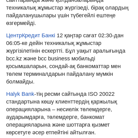
техникалық жұмыстар жүргізеді, бірақ олардың
пайдаланушылары үшін түбегейлі ештеңе
өзгермейді.
ЦентрКредит Банкі
12 қаңтар сағат 02:30-дан
06:05-ке дейін техникалық жұмыстар
жүргізілетінін ескертті. Бұл уақыт аралығында
bcc.kz және bcc business мобильді
қосымшаларын, сондай-ақ банкоматтар мен
төлем терминалдарын пайдалану мүмкін
болмайды.
Halyk Bank
-тің ресми сайтында ISO 20022
стандартына көшу клиенттердің қаржылық
операцияларына – несиелік төлемдерге,
аударымдарға, төлемдерге, банкомат
операцияларына және шоттарға қызмет
көрсетуге әсер етпейтіні айтылған.