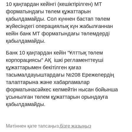
10 қаңтардан кейінгі (кешіктірілген) МТ
форматындағы төлем құжаттарын
қабылдамайды. Сол күннен бастап төлем
жүйесіндегі операциялық күн жабылғаннан
кейін банк МТ форматындағы төлемдерді
қабылдамайды.
Банк 10 қаңтардан кейін "Ұлттық төлем
корпорациясы" АҚ ішкі регламенттеуші
құжаттарымен бекітілген қағаз
тасымалдауыштардағы №208 Ережелердің
талаптарына және хабарламалар
форматынасәйкес келмейтін нысан бойынша
ұсынылған төлем құжаттарын орындауға
қабылдамайды.
Мәтіннен қате тапсаңыз,
бізге жазыңыз