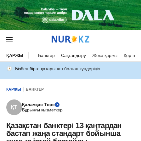
ҚАРЖЫ
Банктер
Сақтандыру
Жеке қаржы
Қор нар
Бізбен бірге қатарынан болған күндеріңіз
ҚАРЖЫ
БАНКТЕР
Қаламқас Төре
ҚТ
Бұрынғы қызметкер
Қазақстан банктері 13 қаңтардан
бастап жаңа стандарт бойынша