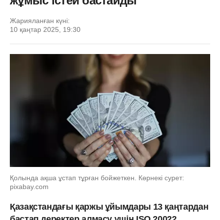
жұмыс істей бастайды
Жарияланған күні:
10 қаңтар 2025, 19:30
Қолында ақша ұстап тұрған бойжеткен. Көрнекі сурет:
pixabay.com
Қазақстандағы қаржы ұйымдары 13 қаңтардан
бастап деректер алмасу үшін ISO 20022