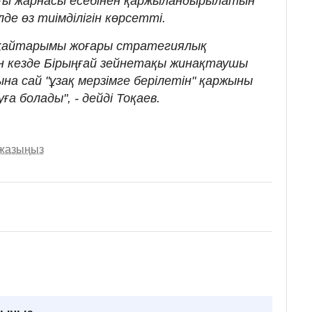
ғы жарнасы есебінен қаржыландырылатын
де өз тиімділігін көрсетті.
 қайтарымы жоғары стратегиялық
н кезде Бірыңғай зейнетақы жинақтаушы
а сай "ұзақ мерзімге берілетін" қаржыны
а болады", - дейді Тоқаев.
 жазыңыз