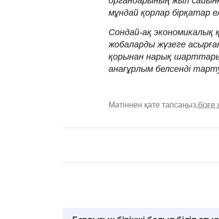
органдарының жыл сайын
мұндай қорлар бірқатар ел
Сондай-ақ экономикалық
жобаларды жүзеге асырға
қорынан нарық шарттарын
анағұрлым белсенді тартуғ
Мәтіннен қате тапсаңыз,
бізге