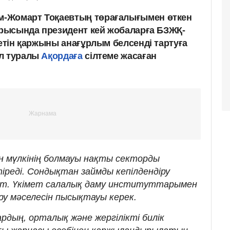
-Жомарт Тоқаевтың төрағалығымен өткен
тырысында президент кей жобаларға БЗЖҚ-
летін қаржыны анағұрлым белсенді тартуға
ұл туралы
Ақордаға
сілтеме жасаған
ын мүлкінің болмауы нақты секторды
іреді. Сондықтан займды кепілдендіру
ет. Үкімет салалық даму институттарымен
құру мәселесін пысықтауы керек.
рдың, орталық және жергілікті билік