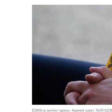
БЗЖҚ-ға келген тұрғын. Көрнекі сурет: NUR.KZ