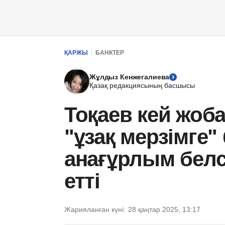
ҚАРЖЫ
БАНКТЕР
Жұлдыз Кенжегалиева
Қазақ редакциясының басшысы
Тоқаев кей жоб
"ұзақ мерзімге"
анағұрлым белсе
етті
Жарияланған күні:
28 қаңтар 2025, 13:17