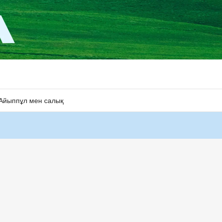
Айыппұл мен салық