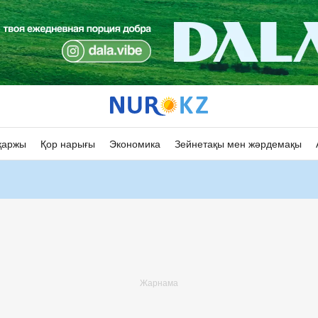
қаржы
Қор нарығы
Экономика
Зейнетақы мен жәрдемақы