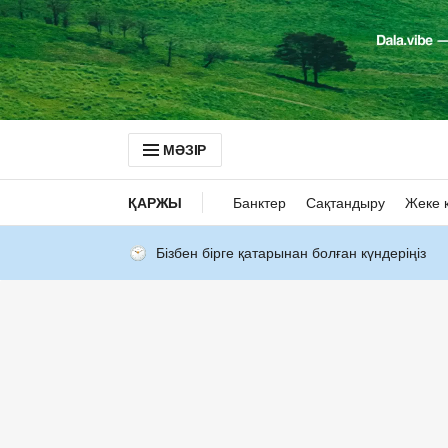
МӘЗІР
ҚАРЖЫ
Банктер
Сақтандыру
Жеке 
Бізбен бірге қатарынан болған күндеріңіз