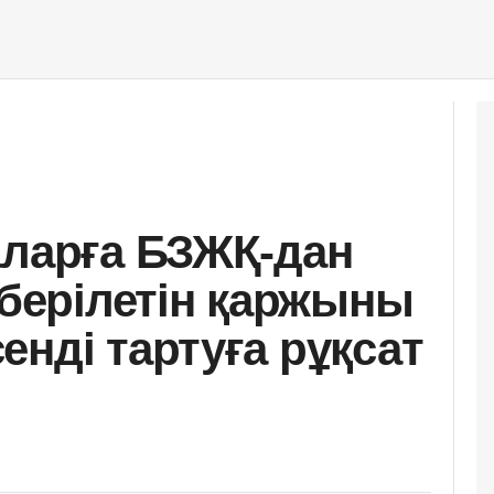
аларға БЗЖҚ-дан
 берілетін қаржыны
нді тартуға рұқсат