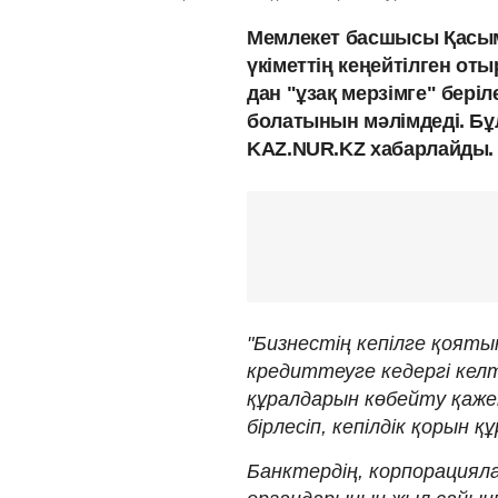
Мемлекет басшысы Қасым
үкіметтің кеңейтілген о
дан "ұзақ мерзімге" бері
болатынын мәлімдеді. Б
KAZ.NUR.KZ хабарлайды.
"Бизнестің кепілге қоят
кредиттеуге кедергі келт
құралдарын көбейту қаж
бірлесіп, кепілдік қорын 
Банктердің, корпорацияла