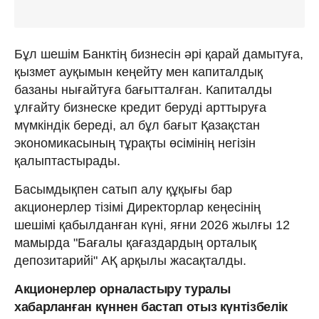
Бұл шешім Банктің бизнесін әрі қарай дамытуға,
қызмет ауқымын кеңейту мен капиталдық
базаны нығайтуға бағытталған. Капиталды
ұлғайту бизнеске кредит беруді арттыруға
мүмкіндік береді, ал бұл бағыт Қазақстан
экономикасының тұрақты өсімінің негізін
қалыптастырады.
Басымдықпен сатып алу құқығы бар
акционерлер тізімі Директорлар кеңесінің
шешімі қабылданған күні, яғни 2026 жылғы 12
мамырда "Бағалы қағаздардың орталық
депозитарийі" АҚ арқылы жасақталды.
Акционерлер орналастыру туралы
хабарланған күннен бастап отыз күнтізбелік