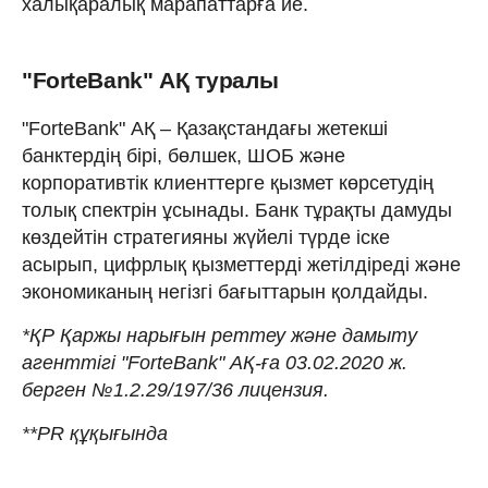
халықаралық марапаттарға ие.
"ForteBank" АҚ туралы
"ForteBank" АҚ – Қазақстандағы жетекші
банктердің бірі, бөлшек, ШОБ және
корпоративтік клиенттерге қызмет көрсетудің
толық спектрін ұсынады. Банк тұрақты дамуды
көздейтін стратегияны жүйелі түрде іске
асырып, цифрлық қызметтерді жетілдіреді және
экономиканың негізгі бағыттарын қолдайды.
*ҚР Қаржы нарығын реттеу және дамыту
агенттігі "ForteBank" АҚ-ға 03.02.2020 ж.
берген №1.2.29/197/36 лицензия.
**PR құқығында