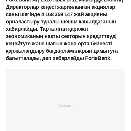
Директорлар кеңесі жарияланған акциялар
саны шегінде 4 168 359 147 жай акцияны
орналастыру туралы шешім қабылдағанын
хабарлайды. Тартылған қаражат
экономиканың нақты секторын кредиттеуді
кеңейтуге және шағын және орта бизнесті
қаржыландыру бағдарламаларын дамытуға
бағытталады, деп хабарлайды ForteBank.