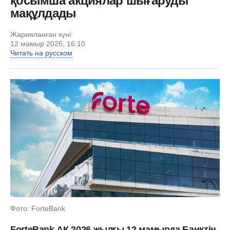
қосымша акциялар шығаруды
мақұлдады
Жарияланған күні:
12 мамыр 2026, 16:10
Читать на русском
Фото: ForteBank
ForteBank АҚ 2026 жылғы 12 мамырда Банктің