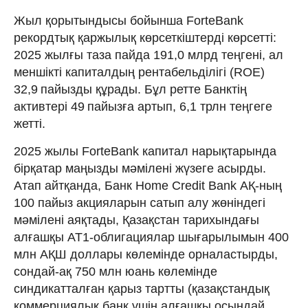
Жыл қорытындысы бойынша ForteBank
рекордтық қаржылық көрсеткіштерді көрсетті:
2025 жылғы таза пайда 191,0 млрд теңгені, ал
меншікті капиталдың рентабельділігі (ROE)
32,9 пайызды құрады. Бұл ретте Банктің
активтері 49 пайызға артып, 6,1 трлн теңгеге
жетті.
2025 жылы ForteBank капитал нарықтарында
бірқатар маңызды мәмілені жүзеге асырды.
Атап айтқанда, Банк Home Credit Bank АҚ‑ның
100 пайыз акцияларын сатып алу жөніндегі
мәмілені аяқтады, Қазақстан тарихындағы
алғашқы AT1‑облигациялар шығарылымын 400
млн АҚШ доллары көлемінде орналастырды,
сондай‑ақ 750 млн юань көлемінде
синдикатталған қарыз тартты (қазақстандық
коммерциялық банк үшін алғашқы осындай