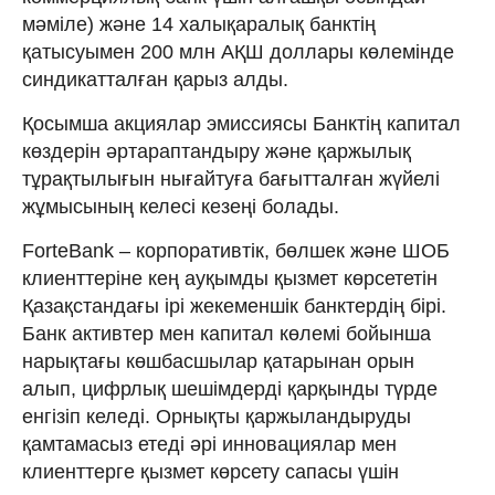
мәміле) және 14 халықаралық банктің
қатысуымен 200 млн АҚШ доллары көлемінде
синдикатталған қарыз алды.
Қосымша акциялар эмиссиясы Банктің капитал
көздерін әртараптандыру және қаржылық
тұрақтылығын нығайтуға бағытталған жүйелі
жұмысының келесі кезеңі болады.
ForteBank – корпоративтік, бөлшек және ШОБ
клиенттеріне кең ауқымды қызмет көрсететін
Қазақстандағы ірі жекеменшік банктердің бірі.
Банк активтер мен капитал көлемі бойынша
нарықтағы көшбасшылар қатарынан орын
алып, цифрлық шешімдерді қарқынды түрде
енгізіп келеді. Орнықты қаржыландыруды
қамтамасыз етеді әрі инновациялар мен
клиенттерге қызмет көрсету сапасы үшін