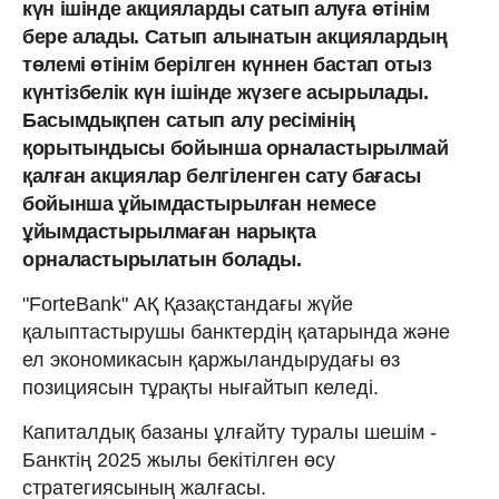
күн ішінде акцияларды сатып алуға өтінім
бере алады. Сатып алынатын акциялардың
төлемі өтінім берілген күннен бастап отыз
күнтізбелік күн ішінде жүзеге асырылады.
Басымдықпен сатып алу ресімінің
қорытындысы бойынша орналастырылмай
қалған акциялар белгіленген сату бағасы
бойынша ұйымдастырылған немесе
ұйымдастырылмаған нарықта
орналастырылатын болады.
"ForteBank" АҚ Қазақстандағы жүйе
қалыптастырушы банктердің қатарында және
ел экономикасын қаржыландырудағы өз
позициясын тұрақты нығайтып келеді.
Капиталдық базаны ұлғайту туралы шешім -
Банктің 2025 жылы бекітілген өсу
стратегиясының жалғасы.