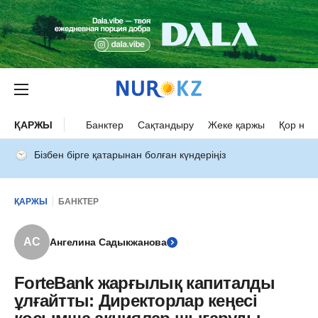
ҚАРЖЫ
Банктер
Сақтандыру
Жеке қаржы
Қор нар
Бізбен бірге қатарынан болған күндеріңіз
ҚАРЖЫ
БАНКТЕР
АС
Ангелина Садыкжанова
ForteBank жарғылық капиталды
ұлғайтты: Директорлар кеңесі