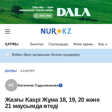
ҚАРЖЫ
Банктер
Сақтандыру
Жеке қаржы
Қор нар
Бізбен бірге қатарынан болған күндеріңіз
ҚАРЖЫ
БАНКТЕР
АС
Ангелина Садыкжанова
Жазғы Kaspi Жұма 18, 19, 20 және
21 маусымда өтеді