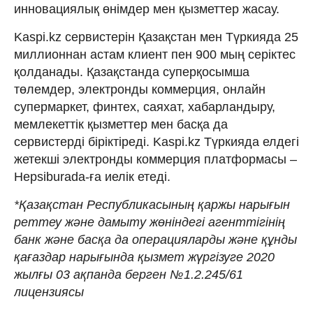
инновациялық өнімдер мен қызметтер жасау.
Kaspi.kz сервистерін Қазақстан мен Түркияда 25
миллионнан астам клиент пен 900 мың серіктес
қолданады. Қазақстанда суперқосымша
төлемдер, электронды коммерция, онлайн
супермаркет, финтех, саяхат, хабарландыру,
мемлекеттік қызметтер мен басқа да
сервистерді біріктіреді. Kaspi.kz Түркияда елдегі
жетекші электронды коммерция платформасы –
Hepsiburada-ға иелік етеді.
*Қазақстан Республикасының қаржы нарығын
реттеу және дамыту жөніндегі агенттігінің
банк және басқа да операцияларды және құнды
қағаздар нарығында қызмет жүргізуге 2020
жылғы 03 ақпанда берген №1.2.245/61
лицензиясы