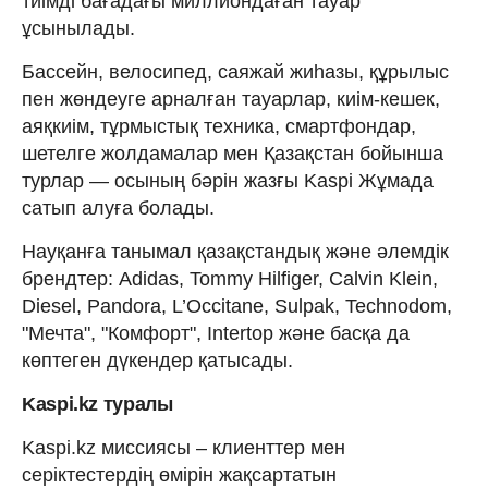
тиімді бағадағы миллиондаған тауар
ұсынылады.
Бассейн, велосипед, саяжай жиһазы, құрылыс
пен жөндеуге арналған тауарлар, киім-кешек,
аяқкиім, тұрмыстық техника, смартфондар,
шетелге жолдамалар мен Қазақстан бойынша
турлар — осының бәрін жазғы Kaspi Жұмада
сатып алуға болады.
Науқанға танымал қазақстандық және әлемдік
брендтер: Adidas, Tommy Hilfiger, Calvin Klein,
Diesel, Pandora, L’Occitane, Sulpak, Technodom,
"Мечта", "Комфорт", Intertop және басқа да
көптеген дүкендер қатысады.
Kaspi.kz туралы
Kaspi.kz миссиясы – клиенттер мен
серіктестердің өмірін жақсартатын