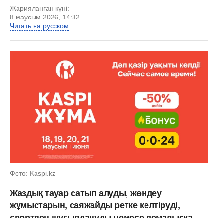
Жарияланған күні:
8 маусым 2026, 14:32
Читать на русском
Фото: Kaspi.kz
Жаздық тауар сатып алуды, жөндеу
жұмыстарын, саяжайды ретке келтіруді,
спортпен шұғылдануды немесе демалысқа