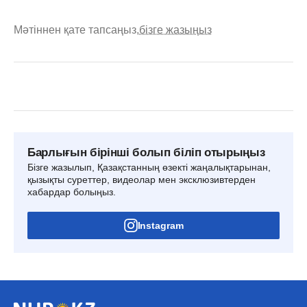
Мәтіннен қате тапсаңыз,
бізге жазыңыз
Барлығын бірінші болып біліп отырыңыз
Бізге жазылып, Қазақстанның өзекті жаңалықтарынан,
қызықты суреттер, видеолар мен эксклюзивтерден
хабардар болыңыз.
Instagram