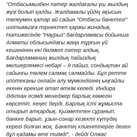
"Отбасымызбен пәтер жалдағалы үш жылдың
жүзі болып қалды. Жалдамалы үйдің ақысын
төлеумен қатар ай сайын "Отбасы банктегі"
шотымызға тірнектеп қаржы жинадық.
Нәтижесінде "Наурыз" бағдарламасы бойынша
Алматы облысындағы жаңа тұрғын үй
кешенінен екі бөлмелі пәтер алдық.
Бағдарламаның жылдық пайыздық
мөлшерлемесі небәрі – 9 пайыз, сондықтан ай
сайынғы төлем салмақ салмайды. Бұл ретте
ипотеканы онлайн алу мүмкіндігінің ыңғайлы
екенін ерекше атап өткім келеді. Индира
Әділхан есімді менеджер барлық көмегін
көрсетіп, кеңес берді. Барлық істі жұмыста
отырып атқардық. Қызметтен сұранып,
банкке барып, ұзын-сонар кезекті күтудің
керегі болған жоқ. Банктің клиенттерге деген
бұл қадамы өте тиімді", - дейді Олжас