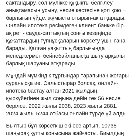
сақтандыру, сол мүлікке құқықты белгілеу
анықтамасын ұсыну, несие кестесіне қол қою –
барлығын үйде, жұмыста отырып-ақ атқарады.
Онлайн-ипотека ресімдеген клиент банкке бір-
ақ рет - сауда-саттықтың соңғы кезеңінде
құжаттардың түпнұсқаларын көрсету үшін ғана
барады. Қалған уақыттың барлығында
менеджермен бейнебайланысқа шығу арқылы
барлық шаруаны атқарады.
Мұндай мүмкіндік тұрғындар тарапынан жоғары
сұранысқа ие. Салыстырар болсақ, онлайн-
ипотека бастау алған 2021 жылдың
қыркүйегінен жыл соңына дейін тек 56 несие
берілсе, 2022 жылы 2038, 2023 жылы 2881,
2024 жылы 5244 отбасы онлайн түрде үй алды.
Былтыр бұл көрсеткіш екі есе артып, 10735
шаңырақ құтты қонысына жайғасты. Биылдың