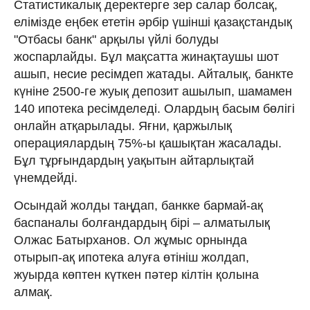
Статистикалық деректерге зер салар болсақ,
елімізде еңбек ететін әрбір үшінші қазақстандық
"Отбасы банк" арқылы үйлі болуды
жоспарлайды. Бұл мақсатта жинақтаушы шот
ашып, несие ресімдеп жатады. Айталық, банкте
күніне 2500-ге жуық депозит ашылып, шамамен
140 ипотека ресімделеді. Олардың басым бөлігі
онлайн атқарылады. Яғни, қаржылық
операциялардың 75%-ы қашықтан жасалады.
Бұл тұрғындардың уақытын айтарлықтай
үнемдейді.
Осындай жолды таңдап, банкке бармай-ақ
баспаналы болғандардың бірі – алматылық
Олжас Батырханов. Ол жұмыс орнында
отырып-ақ ипотека алуға өтініш жолдап,
жуырда көптен күткен пәтер кілтін қолына
алмақ.