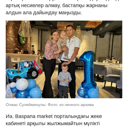
артық несиелер алмау, бастапқы жарнаны
алдын ала дайындау маңызды.
Олжас Сулейменулы. Фото: из личного архива
Иә, Baspana market порталындағы жеке
кабинеті арқылы жылжымайтын мүлікті