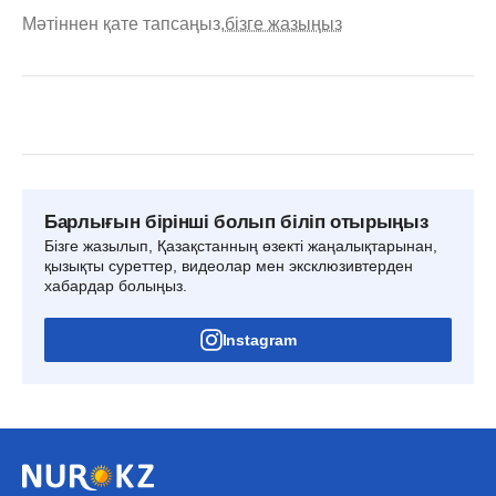
Мәтіннен қате тапсаңыз,
бізге жазыңыз
Барлығын бірінші болып біліп отырыңыз
Бізге жазылып, Қазақстанның өзекті жаңалықтарынан,
қызықты суреттер, видеолар мен эксклюзивтерден
хабардар болыңыз.
Instagram