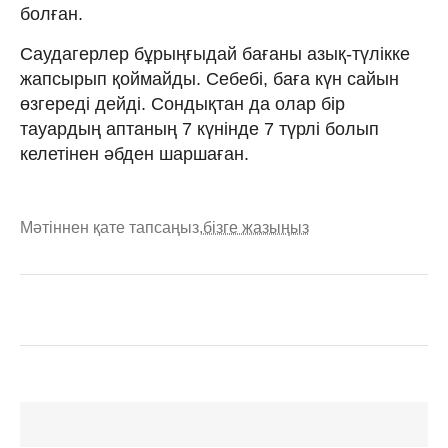
болған.
Саудагерлер бұрыңғыдай бағаны азық-түлікке
жапсырып қоймайды. Себебі, баға күн сайын
өзгереді дейді. Сондықтан да олар бір
тауардың аптаның 7 күнінде 7 түрлі болып
келетінен әбден шаршаған.
Мәтіннен қате тапсаңыз,
бізге жазыңыз