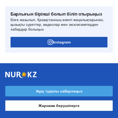
Барлығын бірінші болып біліп отырыңыз
Бізге жазылып, Қазақстанның өзекті жаңалықтарынан,
қызықты суреттер, видеолар мен эксклюзивтерден
хабардар болыңыз.
Instagram
Ақау туралы хабарлаңыз
Жарнама берушілерге