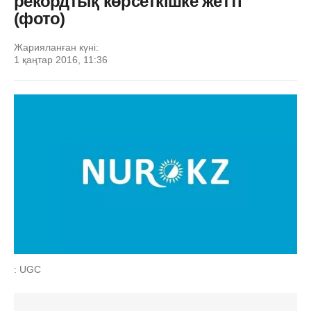
рекордтық көрсеткішке жетті
(фото)
Жарияланған күні:
1 қаңтар 2016, 11:36
: UGC