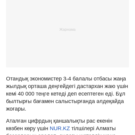
Отандық экономистер 3-4 балалы отбасы жаңа
жылдық орташа деңгейдегі дастархан жаю үшін
кемі 40 000 теңге кетеді деп есептеген еді. Бұл
былтырғы бағамен салыстырғанда әлдеқайда
жоғары.
Аталған цифрдың қаншалықты рас екенін
көзбен көру үшін
NUR.KZ
тілшілері Алматы