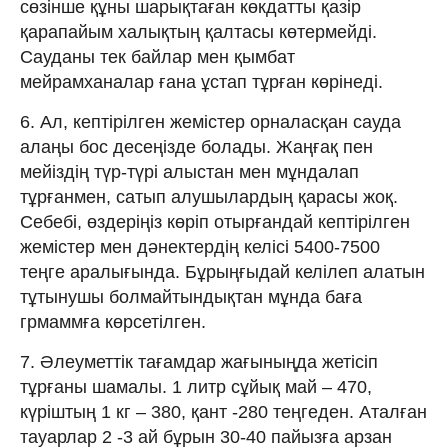
сөзінше құны шарықтаған көкдатты қазір
қарапайым халықтың қалтасы көтермейді.
Сауданы тек байлар мен қымбат
мейрамханалар ғана ұстап тұрған көрінеді.
6. Ал, кептірілген жемістер орналасқан сауда
алаңы бос десеңізде болады. Жаңғақ пен
мейіздің түр-түрі алыстан мен мұндалап
тұрғанмен, сатып алушылардың қарасы жоқ.
Себебі, өздеріңіз көріп отырғандай кептірілген
жемістер мен дәнектердің келісі 5400-7500
теңге аралығында. Бұрыңғыдай келілеп алатын
тұтынушы болмайтындықтан мұнда баға
грмаммға көрсетілген.
7. Әлеуметтік тағамдар жағыныңда жетісіп
тұрғаны шамалы. 1 литр сұйық май – 470,
күріштың 1 кг – 380, қант -280 теңгеден. Аталған
тауарлар 2 -3 ай бұрын 30-40 пайызға арзан