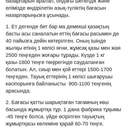
базарларын аралап, ондағы шетелдік және
елімізде өндірілетін азық-түліктің бағасын
назарларыңызға ұсынады.
1. Ет дегенде бет бар ма демекші қазақтың
басты асы саналатын еттің бағасы расымен де
40 пайызға дейін көтерілген. Оның ішінде
жылқы етінің 1 келісі яғни, жұмсақ қазы мен жая
2500 теңгеден жоғары тұрады. Күзде 1 кг
қазы-1800 теңге төңірегінде саудаланған
болатын. Ал, сиыр мен қой еттері 1500-1700
теңгеден. Тауық еттерінің 1 келісі шығарушы
кәсіпорынға байланысты 900-1100 теңгенің
арасында.
2. Бағасы қатты шарықтаған тағамның көш
басында жұмыртқа тұр. 1 дана фабрика тұқымы
-45 теңге болса, үйде өсірілген тауықтың
жұмыртқасы көлеміне қарай 60-70 теңге.