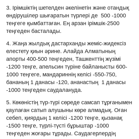
3. Ірімшіктің шетелден әкелінетін және отандық
өндірушілер шығаратын түрлері де 500 -1000
теңгеге қымбаттаған. Ең арзан ірімшік-2500
теңгеден басталады.
4. Жаңа жылдық дастарханды жеміс-жидексіз
елестету қиын әрине. Алайда Алматының
апорты 400-500 теңгеден, Ташкенттің жүзімі
-1200 теңге, апельсин түріне байланысты 600-
1000 теңгеге, мандариннің келісі -550-750,
бананың 1 данасы -120, ананастың 1 данасы
-1000 теңгеден саудалануда.
5. Көкөністің түр-түрі сөреде самсап тұрғанымен
қаулаған сатып алушыны көре алмадық. Оған
себеп, қиярдың 1 келісі -1200 теңге, қызанақ
-1500 теңге, түрлі-түсті бұрыштар -1000
теңгеден жоғары тұрады. Саудагерлердің