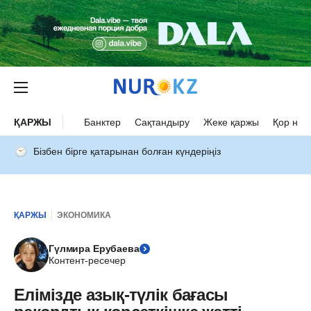
ҚАРЖЫ
Банктер
Сақтандыру
Жеке қаржы
Қор нар
Бізбен бірге қатарынан болған күндеріңіз
ҚАРЖЫ
ЭКОНОМИКА
Гүлмира Ерубаева
Контент-ресечер
Елімізде азық-түлік бағасы