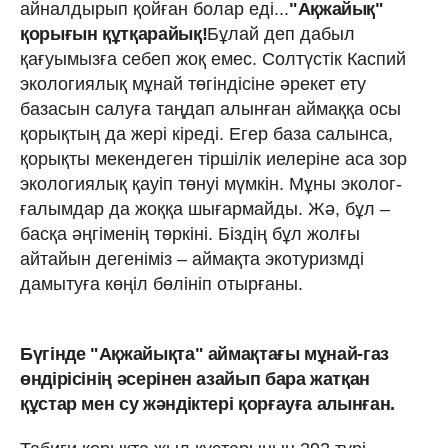
айналдырып қойған болар еді...
"Ақжайық"
қорығын құтқарайық!
Бұлай деп дабыл
қағуымызға себеп жоқ емес. Солтүстік Каспий
экологиялық мұнай төгіндісіне әрекет ету
базасын салуға таңдап алынған аймаққа осы
қорықтың да жері кіреді. Егер база салынса,
қорықты мекендеген тіршілік иелеріне аса зор
экологиялық қауіп төнуі мүмкін. Мұны эколог-
ғалымдар да жоққа шығармайды. Жә, бұл –
басқа әңгіменің төркіні. Біздің бұл жолғы
айтайын дегеніміз – аймақта экотуризмді
дамытуға көңіл бөлініп отырғаны.
Бүгін­де "Ақжайықта" аймақтағы мұнай-газ
өндірісінің әсерінен азайып бара жатқан
құстар мен су жәндіктері қорғауға алынған.