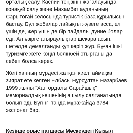
орталық салу, Каспий теңізінің жаға­ла­уында
қонақүй салу және Махамбет ауда­ны­ның
Сарытоғай селосында туристік база құрылысын
бастау. Бұл жобалар лайық­ты жүзеге асса, ел
үшін де, жер үшін де бір пайдалы дүние болар
еді. Ал әзірге аты­раулықтар шекара асып,
шетелде демал­ғанды құп көріп жүр. Бұған ішкі
туризмге жете көңіл бөлінбей отырғаны да
себеп болса керек.
Жеті ханның мүрдесі жатқан киелі аймаққа
зиярат ете келген Елбасы Нұр­сұлтан Назарбаев
1999 жылы "Хан ордалы Сарайшық"
мемориалдық кешені­нің ашы­лу салтанатында
болып еді. Бүгінгі таңда мұ­ражайда 3784
экспонат бар.
Кезінде орыс патшасы Мәскеудегі Қызыл