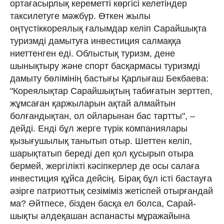
ортағасырлық кереметті көргісі келе­тін­дер
таксилетуге мәжбүр. Өткен жы­лы
оңтүстіккореялық ғалымдар келіп Сарайшықта
туризмді дамытуға ин­вес­тиция салмаққа
ниеттенген еді. Облыс­тық туризм, дене
шынықтыру және спорт басқармасы туризмді
дамыту бө­лі­мінің бастығы Қарлығаш Бекбаева:
"Кореялықтар Сарайшықтың табиғатын зерттеп,
жұмсаған қаржыларын ақтай алмайтын
болғандықтан, ол ойларынан бас тартты", –
дейді. Енді бұл жерге түрік ком­паниялары
қызығушылық танытып отыр. Шеттен келіп,
шарықтатып береді деп қол қусырып отыра
бермей, жергілікті кәсіпкерлер де осы салаға
инвестиция құйса дейсің. Бірақ бұл істі бастауға
әзір­ге патриоттық сезіміміз жетіспей отыр­ған­дай
ма? Әйтпесе, бізден басқа ел болса, Сарай­
шықты әлдеқашан аспанасты мұражайына