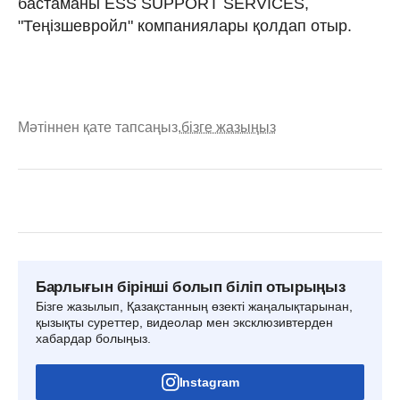
бастаманы ESS SUPPORT SERVICES,
"Теңізшевройл" компаниялары қолдап отыр.
Мәтіннен қате тапсаңыз,
бізге жазыңыз
Барлығын бірінші болып біліп отырыңыз
Бізге жазылып, Қазақстанның өзекті жаңалықтарынан,
қызықты суреттер, видеолар мен эксклюзивтерден
хабардар болыңыз.
Instagram