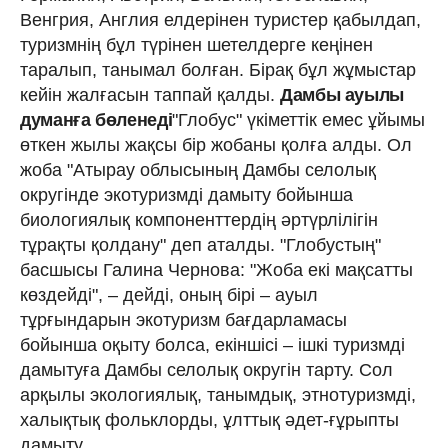
Венгрия, Англия елде­рі­нен туристер қабылдап,
туризмнің бұл түрі­нен шетелдерге кеңінен
таралып, та­ны­мал болған. Бірақ бұл жұмыстар
кейін жал­ғасын таппай қалды.
Дамбы ауылы
думанға бөленеді
"Глобус" үкіметтік емес ұйымы
өткен жылы жақсы бір жобаны қолға алды. Ол
жоба "Атырау облысының Дамбы селолық
округінде экотуризмді дамыту бойынша
биологиялық компоненттердің әртүрлілігін
тұрақты қолдану" деп аталды. "Глобустың"
басшысы Галина Чернова: "Жоба екі мақсатты
көздейді", – дейді, оның бірі – ауыл
тұрғындарын экотуризм бағдарламасы
бойынша оқы­­ту болса, екіншісі – ішкі туризмді
дамытуға Дамбы селолық ок­ру­­гін тарту. Сол
арқылы экологиялық, та­ным­дық, этнотуризмді,
халықтық фоль­клор­ды, ұлттық әдет-ғұрыпты
дамыту.