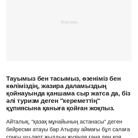
Тауымыз бен тасымыз, өзеніміз бен
көліміздің, жазира даламыздың
қойнауында қаншама сыр жатса да, біз
әлі туризм деген "кереметтің"
құпиясына қаныға қойған жоқпыз.
Айталық, "қазақ мұнайының астанасы" деген
бейресми атауы бар Атырау аймағы бұл салаға
соңғы үш-төрт жылдың жүзінде ғана ден қоя