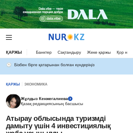
ҚАРЖЫ
Банктер
Сақтандыру
Жеке қаржы
Қор нар
Бізбен бірге қатарынан болған күндеріңіз
ҚАРЖЫ
ЭКОНОМИКА
Жұлдыз Кенжегалиева
Қазақ редакциясының басшысы
Атырау облысында туризмді
дамыту үшін 4 инвестициялық