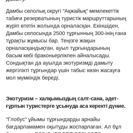
Дам­бы селолық округі "Ақжайық" мем­ле­­кеттік
табиғи резерватының турис­тік маршруттарының
жүріп өтетін жо­лын­да орналасқан. Екіншіден,
Дамбы селосында 2500 тұрғынның 300-інің ғана
тұрақты жұмысы бар. Теңізге жақын
орналасқандықтан, ауыл тұрғындарының
басым көбі браконьерлікпен айналысады.
Сондықтан да ауылда экотуризмді дамыту
жергілікті тұрғындар үшін табыс көзін жасауға
мол мүмкіндік береді.
Экотуризм – халқымыздың салт-сана, әдет-
ғұрпын ту­ристерге ұсынуда аса керекті дүние.
"Глобус" ұйымы тұрғындарды арнайы
бағдарламамен оқытуды жоспарлаған. Ал бұл