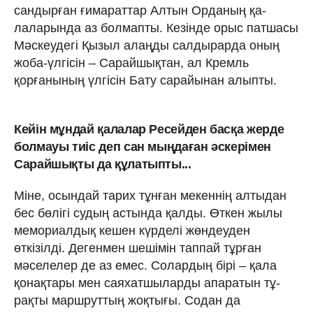
сандырған ғимараттар Алтын Орданың қа­
лаларында аз болмапты. Кезінде орыс патшасы
Мәскеудегі Қызыл алаңды салдырарда оның
жоба-үлгісін – Сарайшықтан, ал Кремль
қорғанының үлгісін Бату сарайынан алыпты.
Ке­йін мұндай қалалар Ресейден бас­қа жерде
болмауы тиіс деп сан мың­да­ған әскерімен
Сарайшықты да құлатып­ты...
Міне, осындай тарих тұнған мекеннің алтыдан
бес бөлігі судың астында қал­ды. Өткен жылы
мемориалдық ке­шен күрделі жөндеуден
өткізілді. Деген­мен шешімін таппай тұрған
мәселелер де аз емес. Солардың бірі – қала
қонақ­та­ры мен саяхатшыларды апаратын тұ­
рақ­ты маршруттың жоқтығы. Содан да