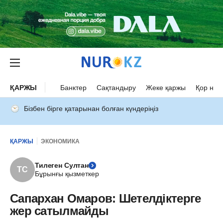
ҚАРЖЫ
Банктер
Сақтандыру
Жеке қаржы
Қор нар
Бізбен бірге қатарынан болған күндеріңіз
ҚАРЖЫ
ЭКОНОМИКА
Тилеген Султан
ТС
Бұрынғы қызметкер
Сапархан Омаров: Шетелдіктерге
жер сатылмайды