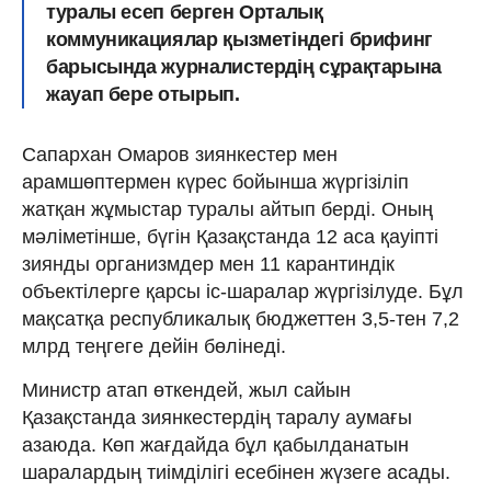
туралы есеп берген Орталық
коммуникациялар қызметіндегі брифинг
барысында журналистердің сұрақтарына
жауап бере отырып.
Сапархан Омаров зиянкестер мен
арамшөптермен күрес бойынша жүргізіліп
жатқан жұмыстар туралы айтып берді. Оның
мәліметінше, бүгін Қазақстанда 12 аса қауіпті
зиянды организмдер мен 11 карантиндік
объектілерге қарсы іс-шаралар жүргізілуде. Бұл
мақсатқа республикалық бюджеттен 3,5-тен 7,2
млрд теңгеге дейін бөлінеді.
Министр атап өткендей, жыл сайын
Қазақстанда зиянкестердің таралу аумағы
азаюда. Көп жағдайда бұл қабылданатын
шаралардың тиімділігі есебінен жүзеге асады.