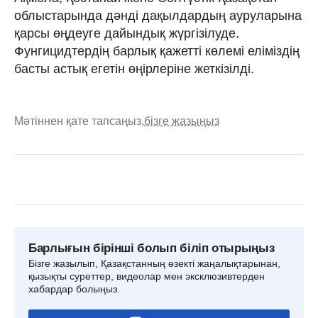
облыстарында дәнді дақылдардың ауруларына
қарсы өңдеуге дайындық жүргізілуде.
Фунгицидтердің барлық қажетті көлемі еліміздің
басты астық егетін өңірлеріне жеткізілді.
Мәтіннен қате тапсаңыз,
бізге жазыңыз
Барлығын бірінші болып біліп отырыңыз
Бізге жазылып, Қазақстанның өзекті жаңалықтарынан,
қызықты суреттер, видеолар мен эксклюзивтерден
хабардар болыңыз.