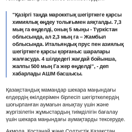
"Қазіргі таңда марокктық шегірткеге қарсы
химиялық өңдеу толығымен аяқталды. 7,3
мың га өңделді, оның 5 мыңы - Түркістан
облысында, ал 2,3 мың га – Жамбыл
облысында. Итальяндық прус пен азиялық
шегірткеге қарсы қорғаныс шаралары
жалғасуда. 4 шілдедегі жағдай бойынша,
жалпы 500 мың Га жер өңделді", - деп
хабарлады АШМ басшысы.
Қазақстандық мамандар шекара маңындағы
елдердің өкілдерімен бірлесіп шегірткелердің
шоғырланған аумағын анықтау үшін және
жүргізілетін жұмыстардың тиімділігін бағалау
үшін шекара маңындағы аумақтарды тексеруде.
Ақмола, Қостанай және Солтүстік Қазақстан