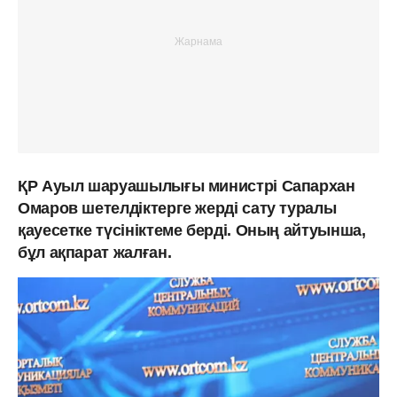
ҚР Ауыл шаруашылығы министрі Сапархан
Омаров шетелдіктерге жерді сату туралы
қауесетке түсініктеме берді. Оның айтуынша,
бұл ақпарат жалған.