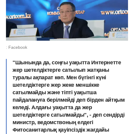
: Facebook
"Шынында да, соңғы уақытта Интернетте
жер шетелдіктерге сатылып жатқаны
туралы ақпарат көп. Мен бүгінгі күні
шетелдіктерге жер жеке меншікке
сатылмайды және тіпті уақытша
пайдалануға берілмейді деп бірден айтқым
келеді. Алдағы уақытта да жер
шетелдіктерге сатылмайды", - деп сендірді
министр, ведомствоның елдегі
Фитосанитарлық қауіпсіздік жағдайы