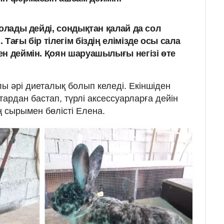
болады дейді, сондықтан қалай да сол
Тағы бір тілегім біздің елімізде осы сала
ен деймін. Қоян шаруашылығы негізі өте
лы әрі диеталық болып келеді. Екіншіден
ардан бастап, түрлі аксессуарларға дейін
ің сырымен бөлісті Елена.