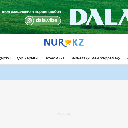
қаржы
Қор нарығы
Экономика
Зейнетақы мен жәрдемақы