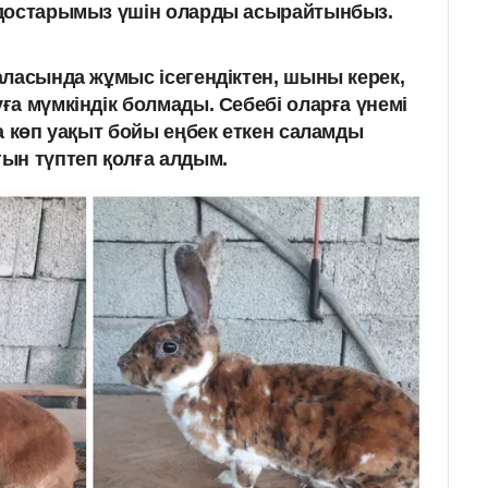
, достарымыз үшін оларды асырайтынбыз.
аласында жұмыс ісегендіктен, шыны керек,
а мүмкіндік болмады. Себебі оларға үнемі
а көп уақыт бойы еңбек еткен саламды
ын түптеп қолға алдым.