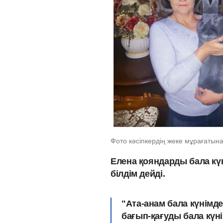
Фото кәсіпкердің жеке мұрағатына
Елена қояндарды бала күн
білдім дейді.
"Ата-анам бала күнімд
бағып-қағуды бала күні