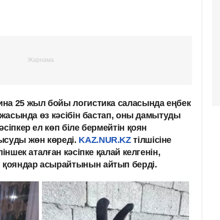
на 25 жыл бойы логистика саласында еңбек
8 жасында өз кәсібін бастап, оны дамытуды
әсіпкер ел көп біле бермейтін қоян
суды жөн көреді.
KAZ.NUR.KZ
тілшісіне
ліншек аталған кәсіпке қалай келгенін,
қояндар асырайтынын айтып берді.