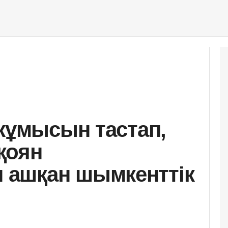
 жұмысын тастап,
қоян
ашқан шымкенттік