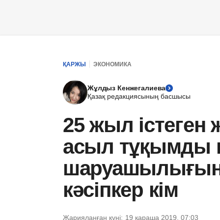
ҚАРЖЫ
ЭКОНОМИКА
Жұлдыз Кенжегалиева
Қазақ редакциясының басшысы
25 жыл істеген
асыл тұқымды 
шаруашылығын 
кәсіпкер кім
Жарияланған күні:
19 қараша 2019, 07:03