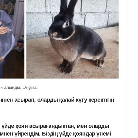
н алынды: Original
інен асырап, оларды қалай күту керектігін
е үйде қоян асырағандықтан, мен оларды
мнен үйрендім. Біздің үйде қояндар үнемі