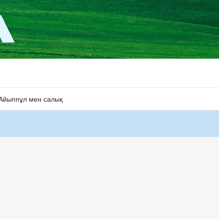
Айыппұл мен салық