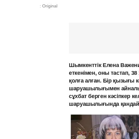
: Original
Шымкенттік Елена Важени
еткенімен, оны тастап, 3
қолға алған.
Бір қызығы к
шаруашылығымен айналы
сұхбат берген кәсіпкер ке
шаруашылығында қандай 