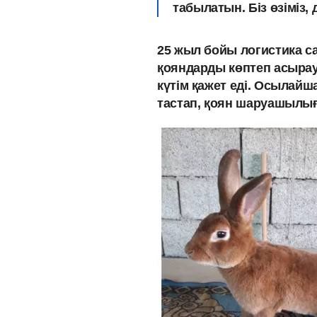
табылатын. Біз өзіміз
25 жыл бойы логистика с
қояндарды көптеп асырауғ
күтім қажет еді. Осылайш
тастап, қоян шаруашылығ