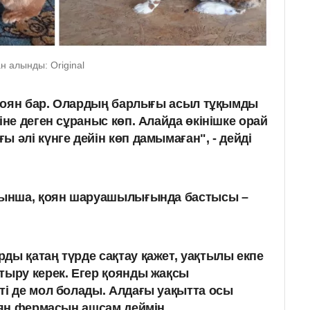
н алынды: Original
қ қоян бар. Олардың барлығы асыл тұқымды
іне деген сұраныс көп. Алайда өкінішке орай
 әлі күнге дейін көп дамымаған", - дейді
ынша, қоян шаруашылығында бастысы –
ды қатаң түрде сақтау қажет, уақтылы екпе
тыру керек. Егер қоянды жақсы
ті де мол болады. Алдағы уақытта осы
қоян фермасын ашсам деймін.