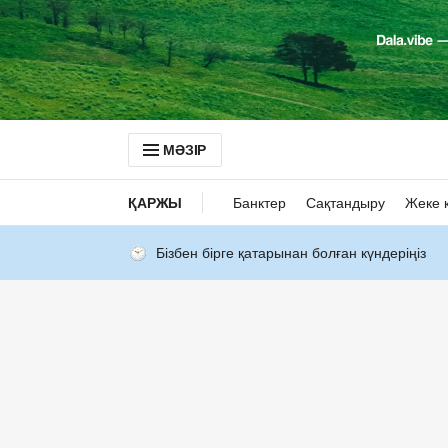
МӘЗІР
ҚАРЖЫ
Банктер
Сақтандыру
Жеке 
Бізбен бірге қатарынан болған күндеріңіз