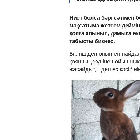
Ниет болса бәрі сәтімен 
мақсатыма жетсем деймін. 
қолға алынып, дамыса ек
табысты бизнес.
Біріншіден оның еті пайда
қоянның жүнінен ойыншықт
жасайды", - деп өз кәсібін