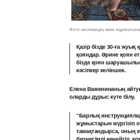
Фото кәсіпкердің жеке мұрағатына
Қазір бізде 30-ға жуы
қояндар. Әрине қоян ет
бізде қоян шаруашылығы
кәсіпкер келіншек.
Елена Важенинаның айту
оларды дұрыс күте білу.
"Барлық инструкциялар
жұмыстарын жүргізіп о
тамақтандырса, оның е
бизнесімді кеңейтіп, 