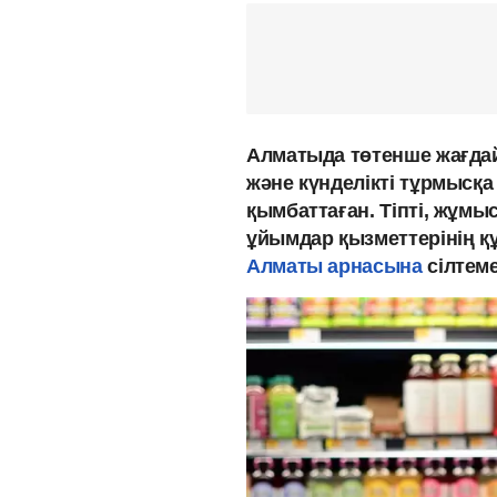
Алматыда төтенше жағдай
және күнделікті тұрмысқа
қымбаттаған. Тіпті, жұмы
ұйымдар қызметтерінің қ
Алматы арнасына
сілтем