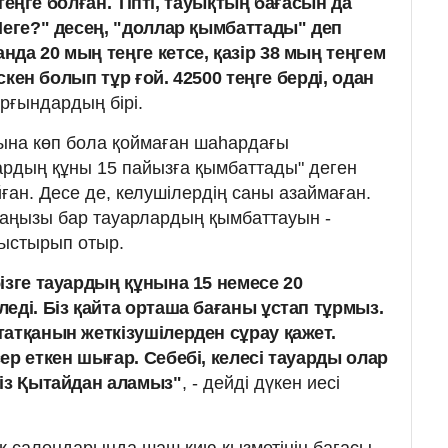
0 теңге болған. Тіпті, тауықтың бағасын да
Неге?" десең, "доллар қымбаттады" деп
да 20 мың теңге кетсе, қазір 38 мың теңгем
өскен болып тұр ғой. 42500 теңге берді, одан
ұрғындардың бірі.
на көп бола қоймаған шаһардағы
тауардың құны 15 пайызға қымбаттады" деген
йған. Десе де, келушілердің саны азаймаған.
 маңызы бар тауарлардың қымбаттауын -
ныстырып отыр.
ізге тауардың құнына 15 немесе 20
еді. Біз қайта орташа бағаны ұстап тұрмыз.
атқанын жеткізушілерден сұрау қажет.
ер еткен шығар. Себебі, келесі тауарды олар
біз Қытайдан аламыз"
, - дейді дүкен иесі