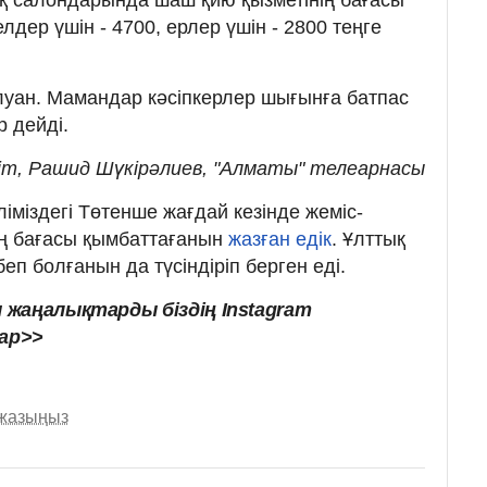
қ салондарында шаш қию қызметінің бағасы
лдер үшін - 4700, ерлер үшін - 2800 теңге
алуан. Мамандар кәсіпкерлер шығынға батпас
р дейді.
іт, Рашид Шүкірәлиев, "Алматы" телеарнасы
еліміздегі Төтенше жағдай кезінде жеміс-
ің бағасы қымбаттағанын
жазған едік
. Ұлттық
еп болғанын да түсіндіріп берген еді.
 жаңалықтарды біздің Instagram
ар>>
 жазыңыз