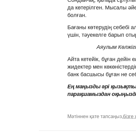
Сондай-ақ, қалада сұлулы
да көтерілген. Мысалы әйе
болған.
Бағаны көтерудің себебі 
үшін, тәуекелге барып оты
Аяулым Көлжіг
Айта кетейік, бұған дейін 
жидектер мен көкөністерд
банк басшысы бұған не себ
Ең маңызды әрі қызықты
парақшамыздан оқыңызд
Мәтіннен қате тапсаңыз,
бізге