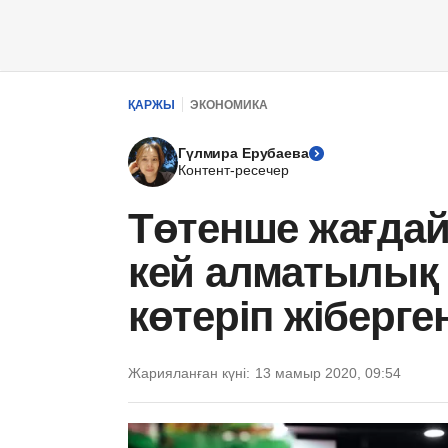
ҚАРЖЫ
ЭКОНОМИКА
Гүлмира Ерубаева
Контент-ресечер
Төтенше жағдай
кей алматылық 
көтеріп жіберге
Жарияланған күні:
13 мамыр 2020, 09:54