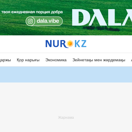
қаржы
Қор нарығы
Экономика
Зейнетақы мен жәрдемақы