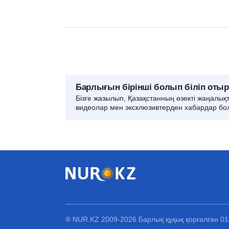
Барлығын бірінші болып біліп оты
Бізге жазылып, Қазақстанның өзекті жаңалық
видеолар мен эксклюзивтерден хабардар бо
® NUR.KZ 2009-2026 Барлық құқық қорғалған 0