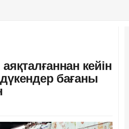
 аяқталғаннан кейін
дүкендер бағаны
н