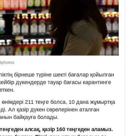
tphotos
ліктің бірнеше түріне шекті бағалар қойылған
кейбір дүкендерде тауар бағасы карантинге
кеткен.
н өнімдері 211 теңге болса, 10 дана жұмыртқа
ді. Ал қазір дүкен сөрелерінен аталған
ғанын байқауға болады.
теңгеден алсақ, қазір 160 теңгеден аламыз.