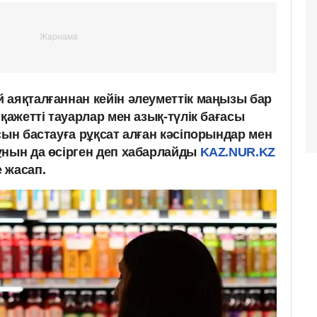
 аяқталғаннан кейін әлеуметтік маңызы бар
 қажетті тауарлар мен азық-түлік бағасы
сын бастауға рұқсат алған кәсіпорындар мен
ұнын да өсірген деп хабарлайды
KAZ.NUR.KZ
е жасап.