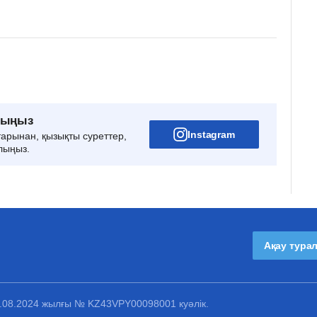
рыңыз
Instagram
тарынан, қызықты суреттер,
лыңыз.
Ақау тура
1.08.2024 жылғы № KZ43VPY00098001 куәлік.