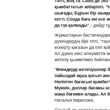
Тіпті, жоқ та. Сәбіз де 16
қымбаттатып жіберіпті. "
шығады, Бұрын бір шыққан
кетті. Сонда баға екі есе 
да түк қалмады"
,- дейді т
Жұмыстарын бастағандары
дүкендердің бірі тіпті, "
ескерту қағазын да іліп қо
Ал дүкен иесі әлеуметтік
жеткізу қызметімен байла
"
Өнімдерді жеткізушілер б
пайыздай ақша қосып әкел
Неліктен бағасын қымбатт
Мүмкін, доллар бағамы әс
жаңа бағамен алады. Ал 
Наталья Кирилова.