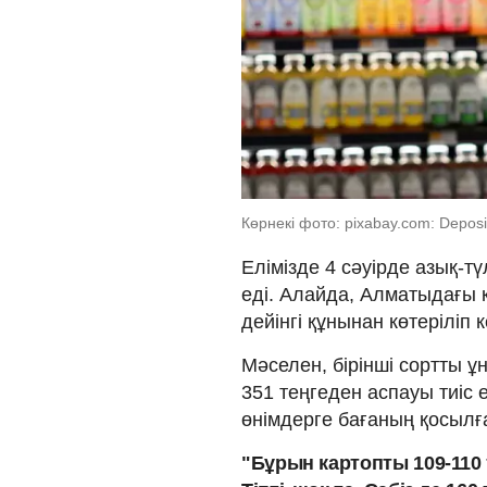
Көрнекі фото: pixabay.com: Deposi
Елімізде 4 сәуірде азық-тү
еді. Алайда, Алматыдағы 
дейінгі құнынан көтеріліп 
Мәселен, бірінші сортты ұ
351 теңгеден аспауы тиіс е
өнімдерге бағаның қосыл
"Бұрын картопты 109-110 