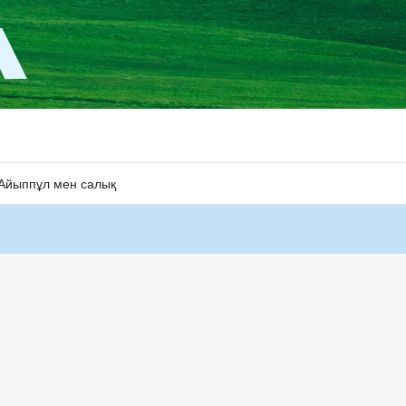
Айыппұл мен салық