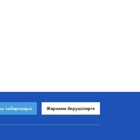
лы хабарлаңыз
Жарнама берушілерге