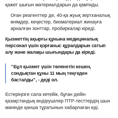
қажет шығын материалдарын да қамтиды.
Оған реагенттер де, 40-қа жуық зертханалық
өнімдер, кеңестер, биоматериал жинауға
арналған зонттар, пробиркалар кіреді.
Қызметтің ақырғы құнына медициналық
персонал үшін қорғаныс құралдарын сатып
алу және жалақы шығындары да кіреді.
"Бұл қызмет үшін төленетін кешен,
сондықтан құны 11 мың теңгеден
басталды", - деді ол.
Естеріңізге сала кетейік, бұған дейін
қазақстандық өндірушілер ПТР-тесттердің шын
мәнінде қанша тұратынын хабарлаған еді.