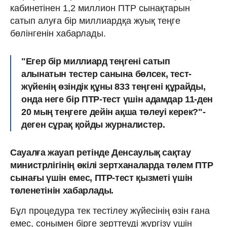
кабинетінен 1,2 миллион ПТР сынақтарын
сатып алуға бір миллиардқа жуық теңге
бөлінгенін хабарлады.
"Егер бір миллиард теңгені сатып
алынатын тестер санына бөлсек, тест-
жүйенің өзіндік құны 833 теңгені құрайды,
онда неге бір ПТР-тест үшін адамдар 11-ден
20 мың теңгеге дейін ақша төлеуі керек?"-
деген сұрақ қойды журналистер.
Сауалға жауап ретінде Денсаулық сақтау
министрлігінің өкілі зертханаларда төлем ПТР
сынағы үшін емес, ПТР-тест қызметі үшін
төленетінін хабарлады.
Бұл процедура тек тестілеу жүйесінің өзін ғана
емес, сонымен бірге зерттеуді жүргізу үшін