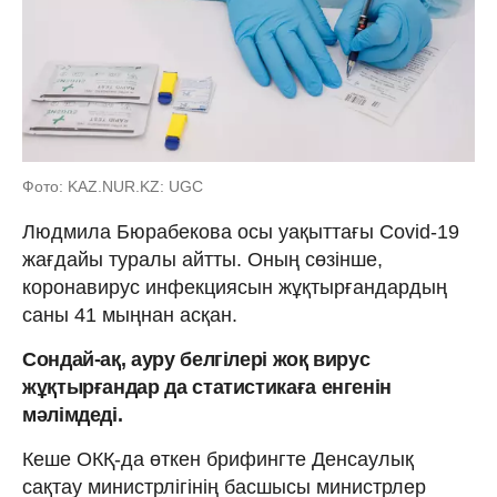
Фото: KAZ.NUR.KZ: UGC
Людмила Бюрабекова осы уақыттағы Covid-19
жағдайы туралы айтты. Оның сөзінше,
коронавирус инфекциясын жұқтырғандардың
саны 41 мыңнан асқан.
Сондай-ақ, ауру белгілері жоқ вирус
жұқтырғандар да статистикаға енгенін
мәлімдеді.
Кеше ОКҚ-да өткен брифингте Денсаулық
сақтау министрлігінің басшысы министрлер