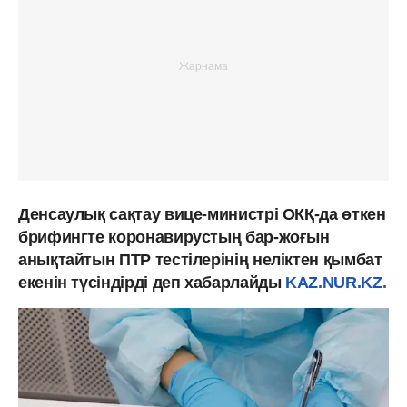
Денсаулық сақтау вице-министрі ОКҚ-да өткен
брифингте коронавирустың бар-жоғын
анықтайтын ПТР тестілерінің неліктен қымбат
екенін түсіндірді деп хабарлайды
KAZ.NUR.KZ.