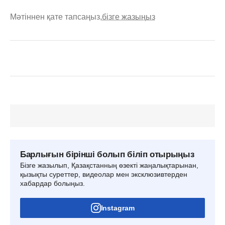
Мәтіннен қате тапсаңыз,
бізге жазыңыз
Барлығын бірінші болып біліп отырыңыз
Бізге жазылып, Қазақстанның өзекті жаңалықтарынан,
қызықты суреттер, видеолар мен эксклюзивтерден
хабардар болыңыз.
Instagram