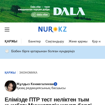
ҚАРЖЫ
Банктер
Сақтандыру
Жеке қаржы
Қор нар
Бізбен бірге қатарынан болған күндеріңіз
ҚАРЖЫ
ЭКОНОМИКА
Жұлдыз Кенжегалиева
Қазақ редакциясының басшысы
Елімізде ПТР тест неліктен тым