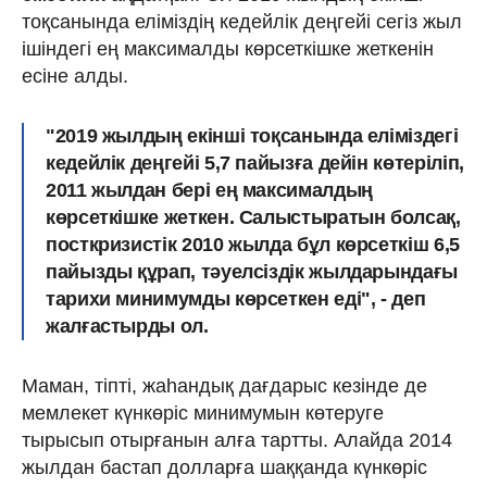
тоқсанында еліміздің кедейлік деңгейі сегіз жыл
ішіндегі ең максималды көрсеткішке жеткенін
есіне алды.
"2019 жылдың екінші тоқсанында
еліміздегі
кедейлік деңгейі 5,7 пайызға дейін көтеріліп
,
2011 жылдан бері ең максималдың
көрсеткішке жеткен. Салыстыратын болсақ,
посткризистік 2010 жылда бұл көрсеткіш 6,5
пайызды құрап, тәуелсіздік жылдарындағы
тарихи минимумды көрсеткен еді", - деп
жалғастырды ол.
Маман, тіпті, жаһандық дағдарыс кезінде де
мемлекет күнкөріс минимумын көтеруге
тырысып отырғанын алға тартты. Алайда 2014
жылдан бастап долларға шаққанда күнкөріс