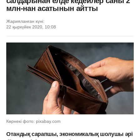
салдарынан елде кедейлер саны 2
млн-нан асатынын айтты
Жарияланған күні:
22 қыркүйек 2020, 10:08
Көрнекі фото: pixabay.com
Отандық сарапшы, экономикалық шолушы әрі