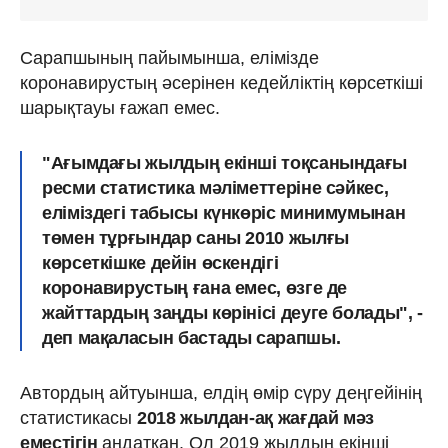
Сарапшының пайымынша, елімізде
коронавирустың әсерінен кедейліктің көрсеткіші
шарықтауы ғажап емес.
"Ағымдағы жылдың екінші тоқсанындағы
ресми статистика мәліметтеріне сәйкес,
еліміздегі
табысы күнкөріс минимумынан
төмен тұрғындар
саны 2010 жылғы
көрсеткішке дейін өскендігі
коронавирустың ғана емес, өзге де
жайттардың заңды көрінісі деуге болады", -
деп мақаласын бастады сарапшы.
Автордың айтуынша, елдің өмір сүру деңгейінің
статистикасы
2018 жылдан-ақ жағдай мәз
еместігін
аңдатқан. Ол 2019 жылдың екінші