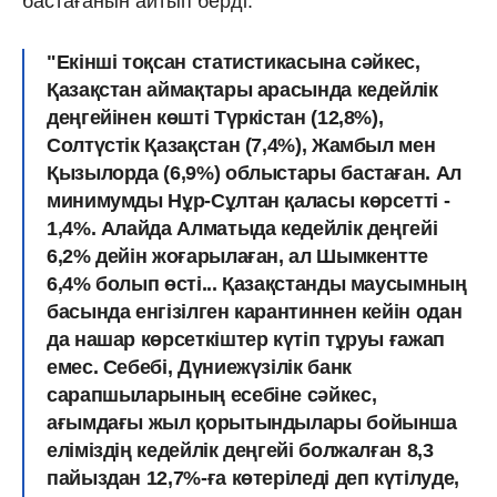
бастағанын айтып берді.
"Екінші тоқсан статистикасына сәйкес,
Қазақстан аймақтары арасында
кедейлік
деңгейінен көшті
Түркістан (12,8%),
Солтүстік Қазақстан (7,4%), Жамбыл мен
Қызылорда (6,9%) облыстары бастаған. Ал
минимумды Нұр-Сұлтан қаласы көрсетті -
1,4%. Алайда Алматыда кедейлік деңгейі
6,2% дейін жоғарылаған, ал Шымкентте
6,4% болып өсті... Қазақстанды маусымның
басында енгізілген карантиннен кейін одан
да нашар көрсеткіштер күтіп тұруы ғажап
емес. Себебі, Дүниежүзілік банк
сарапшыларының есебіне сәйкес,
ағымдағы жыл қорытындылары бойынша
еліміздің кедейлік деңгейі болжалған
8,3
пайыздан 12,7%-ға көтеріледі деп күтілуде,