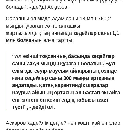
болады", - дейді Асқаров.
Сарапшы елімізде адам саны 18 млн 760,2
мыңды құраған сәтте алғашқы
жартыжылдықтың аяғында
кедейлер саны 1,1
млн болғанын
алға тартты.
"Ал екінші тоқсанның басында кедейлер
саны 747,6 мыңды құраған болатын. Бұл
елімізде сәуір-маусым айларының өзінде
ғана
кедейлер саны 300 мыңға артқанын
аңдатады.
Қатаң карантиндік шаралар
наурыз айының ортасынан бастап екі айға
енгізілгеннен кейін елдің табысы азая
түсті", - дейді ол.
Асқаров кедейлік деңгейінен көшті қай өңірлер