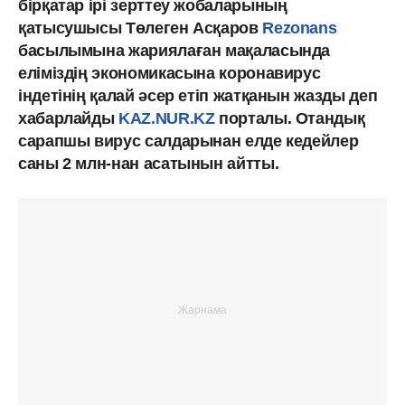
бірқатар ірі зерттеу жобаларының
қатысушысы Төлеген Асқаров
Rezonans
басылымына жариялаған мақаласында
еліміздің экономикасына коронавирус
індетінің қалай әсер етіп жатқанын жазды деп
хабарлайды
KAZ.NUR.KZ
порталы. Отандық
сарапшы вирус салдарынан елде кедейлер
саны 2 млн-нан асатынын айтты.