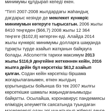
минимумы құлдырап келеді екен.
"Тіпті 2007-2008 жылдардағы жаһандық
дағдарыс кезінде де
мемлекет күнкөріс
минимумын көтеруге тырысатын.
2006 жылы
8410 теңгеден ($66,7) 2008 жылы 12 364
теңгеге ($102,8) көтерген еді. Алайда 2014
жылы күнкөріс минимумы долларға шаққанда
тұрақты түрде азайып жатқанын байқауға
болады. Абсолюттік тарихи максимум
2013
жылы $116,9 деңгейіне жеткеннен кейін, 2016
жылға дейін бұл көрсеткіш $63,2 азайып
қалған.
Содан кейін көрсеткіш біршама
жоғарылағанымен, өткен жылдың
қорытындысы бойынша біз тек 2007 жылғы
көрсеткішке шамалы жақындағанымызды
байқатты. Осылайша, коронавирус пандемиясы
еліміздің әлеуметтік саясатында туындаған
мәселелерді одан әрі ушықтырып жіберді деуге