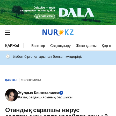
ҚАРЖЫ
Банктер
Сақтандыру
Жеке қаржы
Қор нар
Бізбен бірге қатарынан болған күндеріңіз
ҚАРЖЫ
ЭКОНОМИКА
Жұлдыз Кенжегалиева
Қазақ редакциясының басшысы
Отандық сарапшы вирус