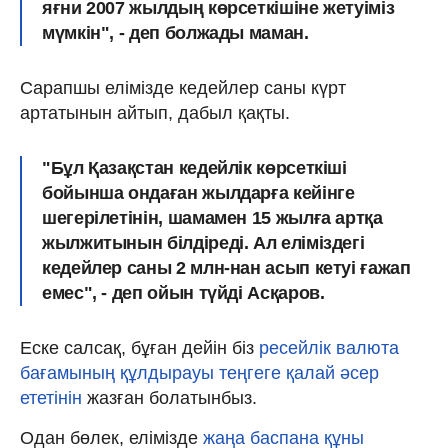
яғни 2007 жылдың көрсеткішіне жетуіміз
мүмкін", - деп болжады маман.
Сарапшы елімізде кедейлер саны күрт
артатынын айтып, дабыл қақты.
"Бұл Қазақстан кедейлік көрсеткіші
бойынша ондаған жылдарға кейінге
шегерілетінін, шамамен 15 жылға артқа
жылжитынын білдіреді. Ал
еліміздегі
кедейлер саны 2 млн-нан асып кетуі ғажап
емес
", - деп ойын түйді Асқаров.
Еске салсақ, бұған дейін біз
ресейлік валюта
бағамының құлдырауы теңгеге қалай әсер
ететінін
жазған болатынбыз.
Одан бөлек, елімізде
жаңа баспана құны