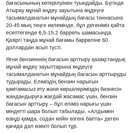
бағасынының көтерілуінен туындайды. Бүгінде
Атырау мұнай өңдеу зауытына өңдеуге
тасымалданатын мұнайдың бағасы тоннасына
20-45 мың теңге көлемінде, бұл дегеніміз қайта
есептегенде 6,5-15,2 баррель шамасында.
Қазіргі таңда мұнай бағамы барреліне 60
доллардан асып түсті.
Яғни бензинннің бағасын арттыру қазақстандық
мұнай өңдеу зауыттарына өңдеуге
тасымалданатын мұнайдың бағасын арттыруды
тудырады. Еліміздің бензин нарығын
қамтамасыз ету және көршілеріміздің бизнесін
жандандыруға жағдай жасамас үшін, бензин
бағасын арттыру – бұл еліміз нарығы үшін
міндетті шара болып табылады. «Алдымен
өзіңді қамда, содан кейін өзгені бапта» деген
қағида дәл өзекті болып тұр.