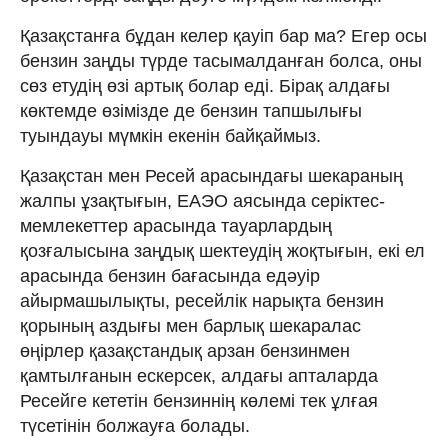
Қазақстанға бұдан келер қауіп бар ма? Егер осы
бензин заңды түрде тасымалданған болса, оны
сөз етудің өзі артық болар еді. Бірақ алдағы
көктемде өзімізде де бензин тапшылығы
туындауы мүмкін екенін байқаймыз.
Қазақстан мен Ресей арасындағы шекараның
жалпы ұзақтығын, ЕАЭО аясында серіктес-
мемлекеттер арасында тауарлардың
қозғалысына заңдық шектеудің жоқтығын, екі ел
арасында бензин бағасында едәуір
айырмашылықты, ресейлік нарықта бензин
қорының аздығы мен барлық шекаралас
өңірлер қазақстандық арзан бензинмен
қамтылғанын ескерсек, алдағы апталарда
Ресейге кететін бензиннің көлемі тек ұлғая
түсетінін болжауға болады.