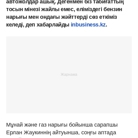
автожолдар ашық. Дегенмен біз табиғаттың
тосын мінезі жайлы емес, еліміздегі бензин
нарығы мен ондағы жәйттерді сөз еткіміз
келеді, деп хабарлайды
inbusiness.kz
.
Мұнай және газ нарығы бойынша сарапшы
Ерлан Жаукиннің айтуынша, соңғы аптада