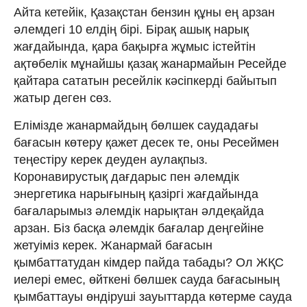
Айта кетейік, Қазақстан бензин құны ең арзан
әлемдегі 10 елдің бірі. Бірақ ашық нарық
жағдайында, қара бақырға жұмыс істейтін
ақтөбелік мұнайшы қазақ жанармайын Ресейде
қайтара сататын ресейлік кәсіпкерді байытып
жатыр деген сөз.
Елімізде жанармайдың бөлшек саудадағы
бағасын көтеру қажет десек те, оны Ресеймен
теңестіру керек деуден аулақпыз.
Коронавирустық дағдарыс пен әлемдік
энергетика нарығының қазіргі жағдайында
бағаларымыз әлемдік нарықтан әлдеқайда
арзан. Біз басқа әлемдік бағалар деңгейіне
жетуіміз керек. Жанармай бағасын
қымбаттатудан кімдер пайда табады? Ол ЖҚС
иелері емес, өйткені бөлшек сауда бағасының
қымбаттауы өндіруші зауыттарда көтерме сауда