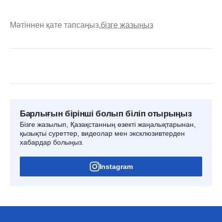
Мәтіннен қате тапсаңыз,
бізге жазыңыз
Барлығын бірінші болып біліп отырыңыз
Бізге жазылып, Қазақстанның өзекті жаңалықтарынан,
қызықты суреттер, видеолар мен эксклюзивтерден
хабардар болыңыз.
Instagram