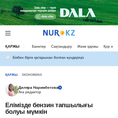
ҚАРЖЫ
Банктер
Сақтандыру
Жеке қаржы
Қор нар
Бізбен бірге қатарынан болған күндеріңіз
ҚАРЖЫ
ЭКОНОМИКА
Диляра Наримбетова
Аға редактор
Елімізде бензин тапшылығы
болуы мүмкін