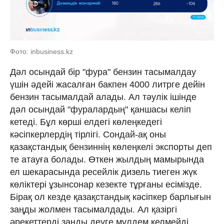
Фото: inbusiness.kz
Дәл осындай бір "фура" бензин тасымалдау
үшін әдейі жасалған бакпен 4000 литрге дейін
бензин тасымалдай алады. Ал тәулік ішінде
дәл осындай "фуралардың" қаншасы келіп
кетеді. Бұл көрші елдегі көлеңкедегі
кәсіпкерлердің тірлігі. Сондай-ақ оны
қазақстандық бензиннің көлеңкелі экспорты деп
те атауға болады. Өткен жылдың мамырында
ел шекарасында ресейлік дизель тиеген жүк
көліктері ұзынсонар кезекте тұрғаны есімізде.
Бірақ ол кезде қазақстандық кәсіпкер барлығын
заңды жолмен тасымалдады. Ал қазіргі
әрекеттерді заңды деуге мүлдем келмейді.