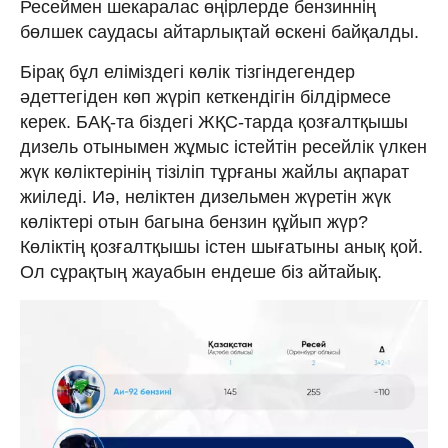
Ресеймен шекаралас өңірлерде бензиннің
бөлшек саудасы айтарлықтай өскені байқалды.
Бірақ бұл еліміздегі көлік тізгіндегендер
әдеттегіден көп жүріп кеткендігін білдірмесе
керек. БАҚ-та біздегі ЖҚС-тарда қозғалтқышы
дизель отынымен жұмыс істейтін ресейлік үлкен
жүк көліктерінің тізіліп тұрғаны жайлы ақпарат
жиіледі. Иә, неліктен дизельмен жүретін жүк
көліктері отын багына бензин құйып жүр?
Көліктің қозғалтқышы істен шығатыны анық қой.
Ол сұрақтың жауабын ендеше біз айтайық.