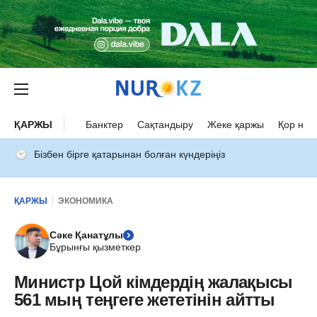
ҚАРЖЫ
Банктер
Сақтандыру
Жеке қаржы
Қор нар
Бізбен бірге қатарынан болған күндеріңіз
ҚАРЖЫ
ЭКОНОМИКА
Сәке Қанатұлы
Бұрынғы қызметкер
Министр Цой кімдердің жалақысы
561 мың теңгеге жететінін айтты