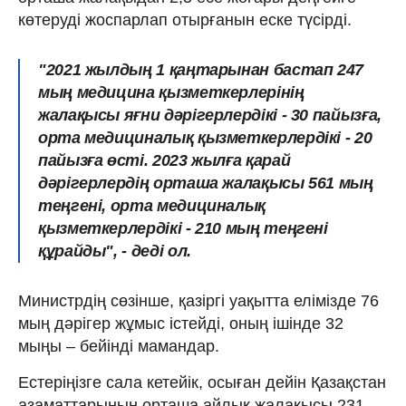
көтеруді жоспарлап отырғанын еске түсірді.
"2021 жылдың 1 қаңтарынан бастап 247
мың медицина қызметкерлерінің
жалақысы яғни дәрігерлердікі - 30 пайызға,
орта медициналық қызметкерлердікі - 20
пайызға өсті. 2023 жылға қарай
дәрігерлердің орташа жалақысы 561 мың
теңгені, орта медициналық
қызметкерлердікі - 210 мың теңгені
құрайды", - деді ол.
Министрдің сөзінше, қазіргі уақытта елімізде 76
мың дәрігер жұмыс істейді, оның ішінде 32
мыңы – бейінді мамандар.
Естеріңізге сала кетейік, осыған дейін Қазақстан
азаматтарының орташа айлық жалақысы 231