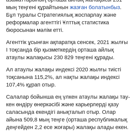
мың теңгені құрайтынын
жазған болатынбыз
.
Бұл туралы Стратегиялық жоспарлау және
реформалар агенттігі Ұлттық статистика
бюросынан мәлім етті.
Агенттік ұсынған ақпаратқа сенсек, 2021 жылғы
І тоқсанда бір қызметкердің орташа айлық
атаулы жалақысы 230 829 теңгені құрады.
Ал атаулы жалақы индексі 2020 жылғы тиісті
тоқсанына 115,2%, ал нақты жалақы индексі
107,4% құрап отыр.
Салалар бойынша ең үлкен атаулы жалақы тау-
кен өндіру өнеркәсібі және карьерлерді қазу
саласында екендігі анықталып отыр. Олар
айына 509,8 мың теңге (орташа республикалық
деңгейден 2,2 есе жоғары) жалақы алады екен.