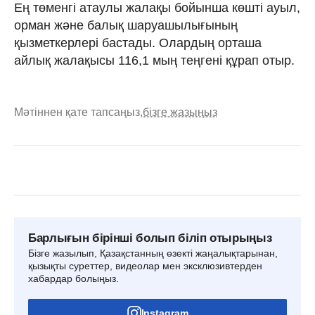
Ең төменгі атаулы жалақы бойынша көшті ауыл,
орман және балық шаруашылығының
қызметкерлері бастады. Олардың орташа
айлық жалақысы 116,1 мың теңгені құрап отыр.
Мәтіннен қате тапсаңыз,
бізге жазыңыз
Барлығын бірінші болып біліп отырыңыз
Бізге жазылып, Қазақстанның өзекті жаңалықтарынан,
қызықты суреттер, видеолар мен эксклюзивтерден
хабардар болыңыз.
Instagram