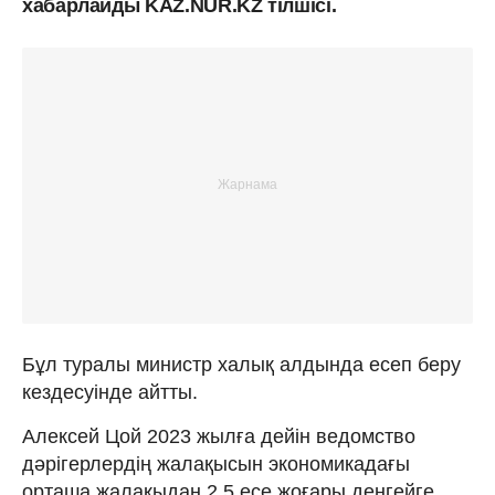
хабарлайды KAZ.NUR.KZ тілшісі.
Бұл туралы министр халық алдында есеп беру
кездесуінде айтты.
Алексей Цой 2023 жылға дейін ведомство
дәрігерлердің жалақысын экономикадағы
орташа жалақыдан 2,5 есе жоғары деңгейге