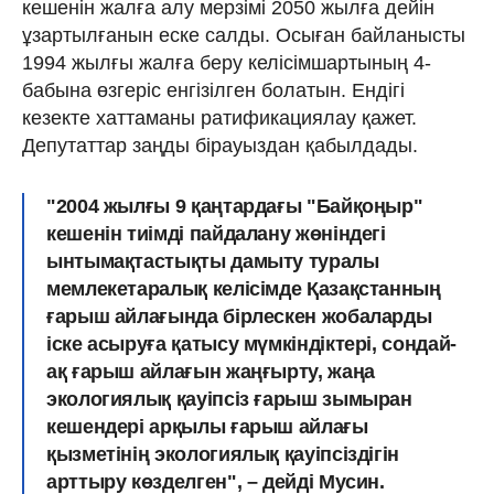
кешенін жалға алу мерзімі 2050 жылға дейін
ұзартылғанын еске салды. Осыған байланысты
1994 жылғы жалға беру келісімшартының 4-
бабына өзгеріс енгізілген болатын. Ендігі
кезекте хаттаманы ратификациялау қажет.
Депутаттар заңды бірауыздан қабылдады.
"2004 жылғы 9 қаңтардағы "Байқоңыр"
кешенін тиімді пайдалану жөніндегі
ынтымақтастықты дамыту туралы
мемлекетаралық келісімде Қазақстанның
ғарыш айлағында бірлескен жобаларды
іске асыруға қатысу мүмкіндіктері, сондай-
ақ ғарыш айлағын жаңғырту, жаңа
экологиялық қауіпсіз ғарыш зымыран
кешендері арқылы ғарыш айлағы
қызметінің экологиялық қауіпсіздігін
арттыру көзделген", – дейді Мусин.