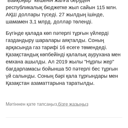
"Байқоңыр" кешенін жалға беруден
республикалық бюджетке жыл сайын 115 млн.
АҚШ доллары түседі. 27 жылдың ішінде,
шамамен 3,1 млрд. доллар төленді.
Бүгінде қалада көп пәтерлі тұрғын үйлерді
газдандыру шаралары аяқталды. Соның
арқасында газ тарифі 16 есеге төмендеді.
Қазақстандық көпбейінді қалалық аурухана мен
емхана ашылды. Ал 2019 жылы "Нұрлы жер"
бағдарламасы бойынша 50 пәтерлі бес тұрғын
үй салынды. Соның бәрі қала тұрғындары мен
Қазақстан азаматтарына таратылды.
Мәтіннен қате тапсаңыз,
бізге жазыңыз