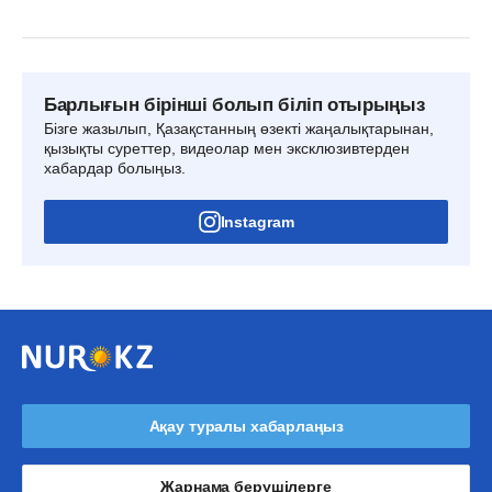
Барлығын бірінші болып біліп отырыңыз
Бізге жазылып, Қазақстанның өзекті жаңалықтарынан,
қызықты суреттер, видеолар мен эксклюзивтерден
хабардар болыңыз.
Instagram
Ақау туралы хабарлаңыз
Жарнама берушілерге