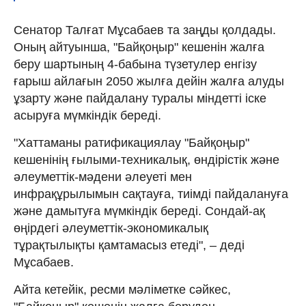
Сенатор Талғат Мұсабаев та заңды қолдады.
Оның айтуынша, "Байқоңыр" кешенін жалға
беру шартының 4-бабына түзетулер енгізу
ғарыш айлағын 2050 жылға дейін жалға алуды
ұзарту және пайдалану туралы міндетті іске
асыруға мүмкіндік береді.
"Хаттаманы ратификациялау "Байқоңыр"
кешенінің ғылыми-техникалық, өндірістік және
әлеуметтік-мәдени әлеуеті мен
инфрақұрылымын сақтауға, тиімді пайдалануға
және дамытуға мүмкіндік береді. Сондай-ақ
өңірдегі әлеуметтік-экономикалық
тұрақтылықты қамтамасыз етеді", – деді
Мұсабаев.
Айта кетейік, ресми мәліметке сәйкес,