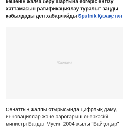
кешенін жалға беру шартына өзгеріс енгізу
хаттамасын ратификациялау туралы" заңды
қабылдады деп хабарлайды
Sputnik Қазақстан
Сенаттың жалпы отырысында цифрлық даму,
инновациялар және аэроғарыш өнеркәсібі
министрі Бағдат Мусин 2004 жылы "Байқоңыр"