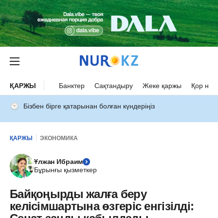
ҚАРЖЫ
Банктер
Сақтандыру
Жеке қаржы
Қор нар
Бізбен бірге қатарынан болған күндеріңіз
ҚАРЖЫ
ЭКОНОМИКА
Ұлжан Ибраим
Бұрынғы қызметкер
Байқоңырды жалға беру
келісімшартына өзгеріс енгізілді: