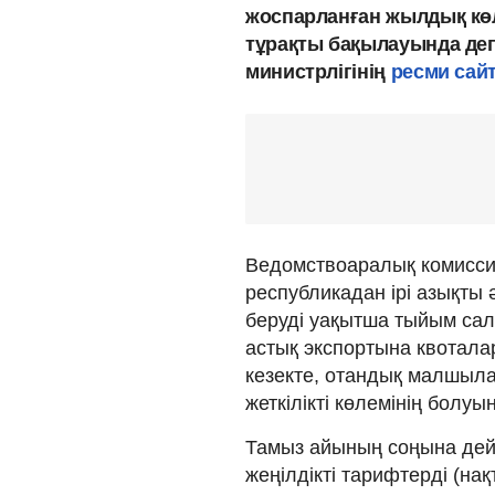
жоспарланған жылдық көл
тұрақты бақылауында д
министрлігінің
ресми сай
Ведомствоаралық комисси
республикадан ірі азықты 
беруді уақытша тыйым сал
астық экспортына квоталар
кезекте, отандық малшыл
жеткілікті көлемінің болуы
Тамыз айының соңына дейі
жеңілдікті тарифтерді (на