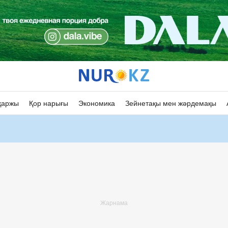
қаржы
Қор нарығы
Экономика
Зейнетақы мен жәрдемақы