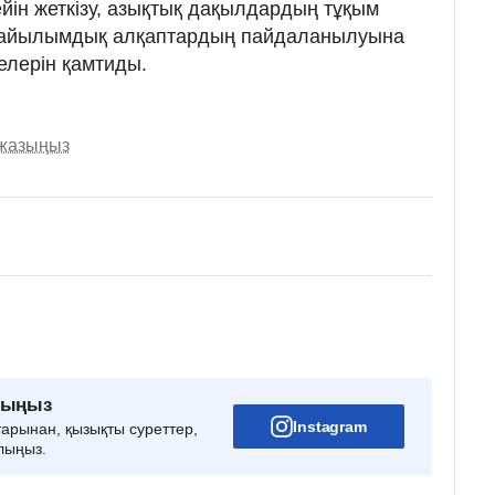
йін жеткізу, азықтық дақылдардың тұқым
айылымдық алқаптардың пайдаланылуына
елерін қамтиды.
 жазыңыз
рыңыз
Instagram
тарынан, қызықты суреттер,
лыңыз.