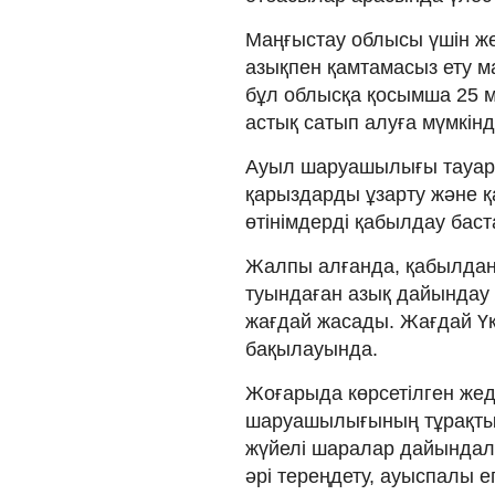
Маңғыстау облысы үшін же
азықпен қамтамасыз ету м
бұл облысқа қосымша 25 м
астық сатып алуға мүмкінді
Ауыл шаруашылығы тауары
қарыздарды ұзарту және 
өтінімдерді қабылдау бас
Жалпы алғанда, қабылдан
туындаған азық дайындау 
жағдай жасады. Жағдай Үкі
бақылауында.
Жоғарыда көрсетілген же
шаруашылығының тұрақты 
жүйелі шаралар дайындалу
әрі тереңдету, ауыспалы е