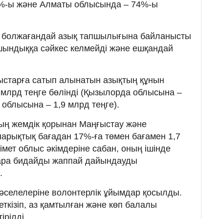
4%-ы және Алматы облысында – 74%-ы
 болжағандай азық тапшылығына байланысты
шындыққа сәйкес келмейді және ешқандай
лыстарға сатып алынатын азықтың құнын
 млрд теңге бөлінді (Қызылорда облысына –
 облысына – 1,9 млрд теңге).
ың жемдік қорынан Маңғыстау және
арықтық бағадан 17%-ға төмен бағамен 1,7
кімет облыс әкімдеріне сабан, оның ішінде
 қара бидайды жаппай дайындауды
.
әселелеріне волонтерлік ұйымдар қосылды.
ткізіп, аз қамтылған және көп балалы
рілді.