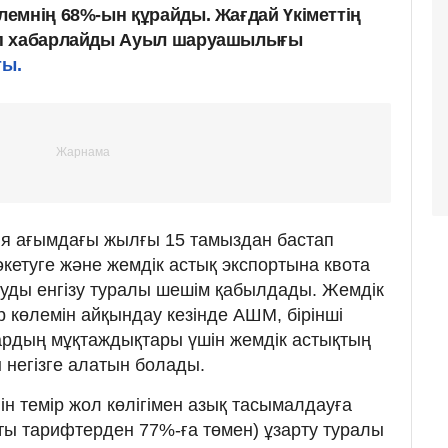
емнің 68%-ын құрайды. Жағдай Үкіметтің
еп хабарлайды Ауыл шаруашылығы
ты.
я ағымдағы жылғы 15 тамыздан бастап
әкетуге және жемдік астық экспортына квота
уды енгізу туралы шешім қабылдады. Жемдік
 көлемін айқындау кезінде АШМ, бірінші
ардың мұқтаждықтары үшін жемдік астықтың
н негізге алатын болады.
н темір жол көлігімен азық тасымалдауға
қты тарифтерден 77%-ға төмен) ұзарту туралы