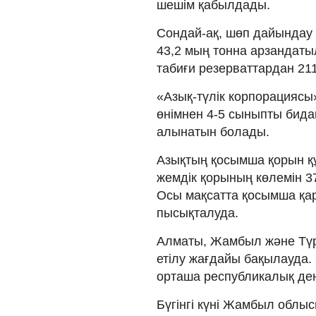
шешім қабылдады.
Сондай-ақ, шөп дайындау 
43,2 мың тонна арзандаты
табиғи резерваттардан 211
«Азық-түлік корпорациясы
өнімнен 4-5 сыныпты бида
алынатын болады.
Азықтың қосымша қорын қ
жемдік қорының көлемін 37
Осы мақсатта қосымша қа
пысықталуда.
Алматы, Жамбыл және Түр
етілу жағдайы бақылауда.
орташа республикалық де
Бүгінгі күні Жамбыл облыс