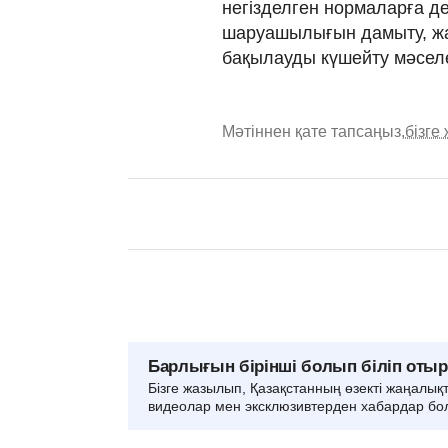
негізделген нормаларға де
шаруашылығын дамыту, ж
бақылауды күшейту мәсел
Мәтіннен қате тапсаңыз,
бізге
Барлығын бірінші болып біліп оты
Бізге жазылып, Қазақстанның өзекті жаңалық
видеолар мен эксклюзивтерден хабардар бо