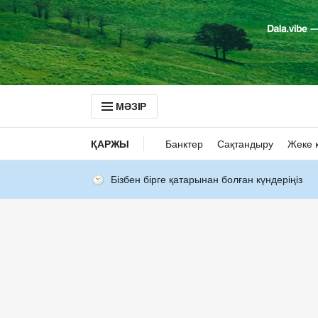
МӘЗІР
ҚАРЖЫ
Банктер
Сақтандыру
Жеке 
Бізбен бірге қатарынан болған күндеріңіз