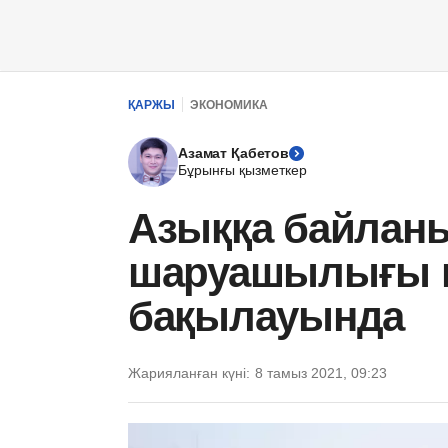
ҚАРЖЫ
ЭКОНОМИКА
Азамат Қабетов
Бұрынғы қызметкер
Азыққа байлан
шаруашылығы м
бақылауында
Жарияланған күні:
8 тамыз 2021, 09:23