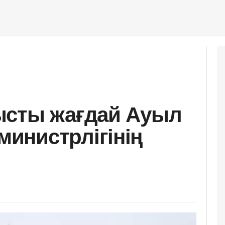
ысты жағдай Ауыл
инистрлігінің