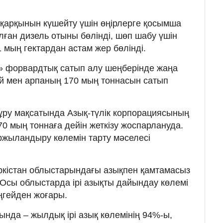
қарқынын күшейту үшін өңірлерге қосымша
лған дизель отыны бөлінді, шөп шабу үшін
 мың гектардан астам жер бөлінді.
» форвардтық сатып алу шеңберінде жаңа
й мен арпаның 170 мың тоннасын сатып
ұру мақсатында Азық-түлік корпорациясының
0 мың тоннаға дейін жеткізу жоспарлануда.
ржыландыру көлемін тарту мәселесі
кістан облыстарындағы азықпен қамтамасыз
 Осы облыстарда ірі азықты дайындау көлемі
ңгейден жоғары.
ында – жылдық ірі азық көлемінің 94%-ы,