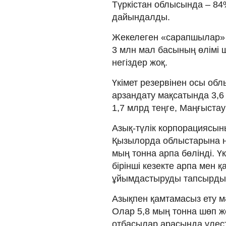
Түркістан облысында – 8
дайындалды.
Жекелеген «сарапшылар»
3 млн мал басының өлімі 
негіздер жоқ.
Үкімет резервінен осы об
арзандату мақсатында 3,6
1,7 млрд теңге, Маңғыстау
Азық-түлік корпорациясын
Қызылорда облыстарына н
мың тонна арпа бөлінді. Ү
бірінші кезекте арпа мен
ұйымдастыруды тапсырды
Азықпен қамтамасыз ету м
Олар 5,8 мың тонна шөп же
отбасылар арасында үлесті