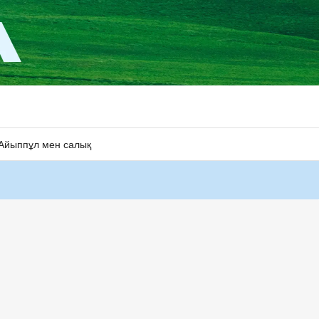
Айыппұл мен салық