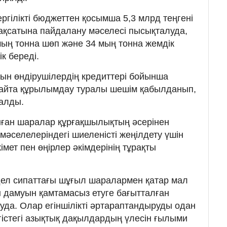
ргілікті бюджеттен қосымша 5,3 млрд теңгені
ақсатына пайдалану мәселесі пысықталуда,
ың тонна шөп және 34 мың тонна жемдік
к береді.
н өндірушілердің кредиттері бойынша
қайта құрылымдау туралы шешім қабылданып,
талды.
ған шаралар құрғақшылықтың әсерінен
мәселелеріндегі шиеленісті жеңілдету үшін
мет пен өңірлер әкімдерінің тұрақты
дел сипаттағы шұғыл шаралармен қатар мал
дамуын қамтамасыз етуге бағытталған
да. Олар егіншілікті әртараптандыруды одан
гістегі азықтық дақылдардың үлесін ғылыми