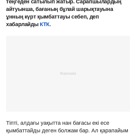
теңгеден сатылып жатыр. Сарапшылардың
айтуынша, бағаның бұлай шарықтауына
ұнның күрт қымбаттауы себеп, деп
хабарлайды
КТК.
Тіпті, алдағы уақытта нан бағасы екі есе
қымбаттайды деген болжам бар. Ал қарапайым