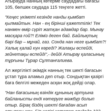
Атырауда нанның көтерме саудадағы бағасы
105, бөлшек саудада 115 теңгеге жетті.
"Кеңес үкіметі кезінде нанды қымбат
қылмайтын. Нан - ең бірінші қажеттілік! Тек
нанмен өмір сүріп жатқан адамдар бар. Мынау
масқара ғой?! Еліміз деген бай. Байлықтың
бәрі бар – мұнай, газ. Сонда нан неге қымбат?!
Халық қалай күн көреді? Жалақы өспейді,
зейнетақы өспейді",- дейді Атырау қаласының
тұрғыны Тұрар Сұлтанғалиева.
Ал жергілікті әкімдік нанның тек шекті бағасын
ұстап тұра аламыз деп отыр. Сондықтан қазіргі
баға белгілі межеден асқан жоқ дейді олар.
"Нан бағасының өзіндік құнының артуына
байланысты енді көтеруге мәжбүр болып
отыр. Бірақ біздің шекті бағадан асып