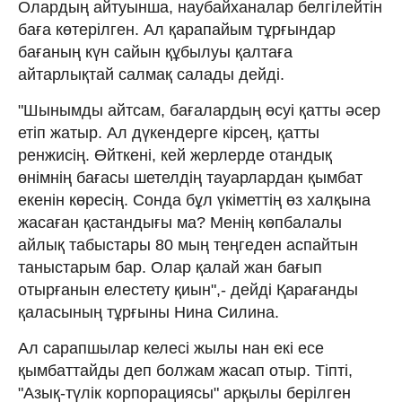
Олардың айтуынша, наубайханалар белгілейтін
баға көтерілген. Ал қарапайым тұрғындар
бағаның күн сайын құбылуы қалтаға
айтарлықтай салмақ салады дейді.
"Шынымды айтсам, бағалардың өсуі қатты әсер
етіп жатыр. Ал дүкендерге кірсең, қатты
ренжисің. Өйткені, кей жерлерде отандық
өнімнің бағасы шетелдің тауарлардан қымбат
екенін көресің. Сонда бұл үкіметтің өз халқына
жасаған қастандығы ма? Менің көпбалалы
айлық табыстары 80 мың теңгеден аспайтын
таныстарым бар. Олар қалай жан бағып
отырғанын елестету қиын",- дейді Қарағанды
қаласының тұрғыны Нина Силина.
Ал сарапшылар келесі жылы нан екі есе
қымбаттайды деп болжам жасап отыр. Тіпті,
"Азық-түлік корпорациясы" арқылы берілген