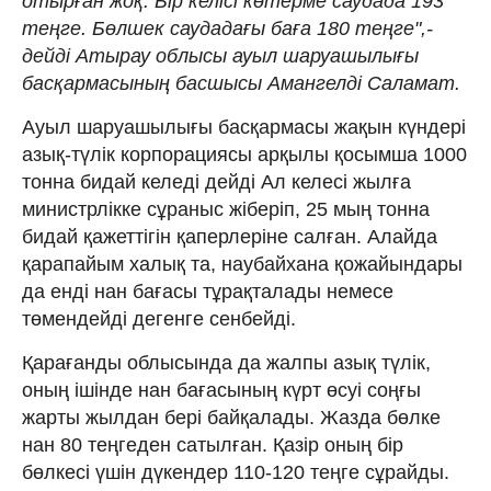
отырған жоқ. Бір келісі көтерме саудада 193
теңге. Бөлшек саудадағы баға 180 теңге",-
дейді Атырау облысы ауыл шаруашылығы
басқармасының басшысы Амангелді Саламат.
Ауыл шаруашылығы басқармасы жақын күндері
азық-түлік корпорациясы арқылы қосымша 1000
тонна бидай келеді дейді Ал келесі жылға
министрлікке сұраныс жіберіп, 25 мың тонна
бидай қажеттігін қаперлеріне салған. Алайда
қарапайым халық та, наубайхана қожайындары
да енді нан бағасы тұрақталады немесе
төмендейді дегенге сенбейді.
Қарағанды облысында да жалпы азық түлік,
оның ішінде нан бағасының күрт өсуі соңғы
жарты жылдан бері байқалады. Жазда бөлке
нан 80 теңгеден сатылған. Қазір оның бір
бөлкесі үшін дүкендер 110-120 теңге сұрайды.