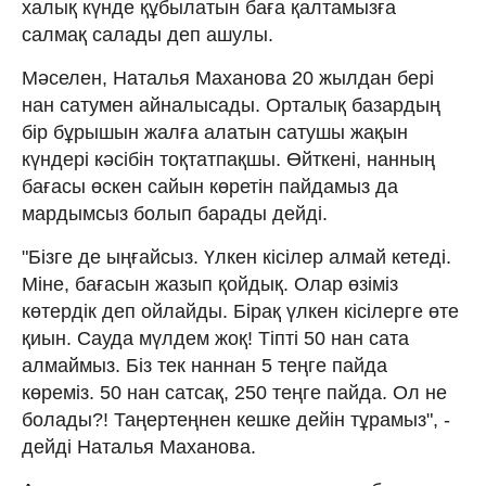
халық күнде құбылатын баға қалтамызға
салмақ салады деп ашулы.
Мәселен, Наталья Маханова 20 жылдан бері
нан сатумен айналысады. Орталық базардың
бір бұрышын жалға алатын сатушы жақын
күндері кәсібін тоқтатпақшы. Өйткені, нанның
бағасы өскен сайын көретін пайдамыз да
мардымсыз болып барады дейді.
"Бізге де ыңғайсыз. Үлкен кісілер алмай кетеді.
Міне, бағасын жазып қойдық. Олар өзіміз
көтердік деп ойлайды. Бірақ үлкен кісілерге өте
қиын. Сауда мүлдем жоқ! Тіпті 50 нан сата
алмаймыз. Біз тек наннан 5 теңге пайда
көреміз. 50 нан сатсақ, 250 теңге пайда. Ол не
болады?! Таңертеңнен кешке дейін тұрамыз", -
дейді Наталья Маханова.