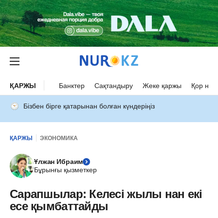
ҚАРЖЫ
Банктер
Сақтандыру
Жеке қаржы
Қор нар
Бізбен бірге қатарынан болған күндеріңіз
ҚАРЖЫ
ЭКОНОМИКА
Ұлжан Ибраим
Бұрынғы қызметкер
Сарапшылар: Келесі жылы нан екі
есе қымбаттайды