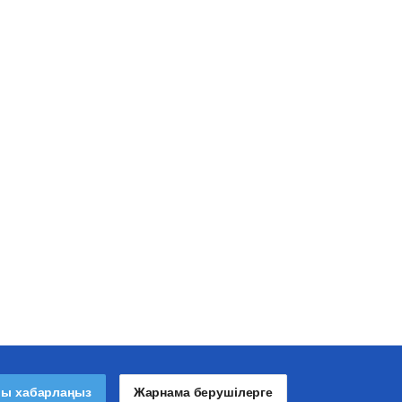
лы хабарлаңыз
Жарнама берушілерге