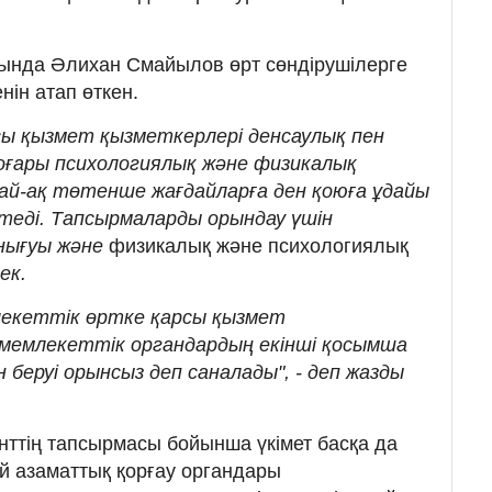
бында Әлихан Смайылов өрт сөндірушілерге
ін атап өткен.
ы қызмет қызметкерлері денсаулық пен
жоғары психологиялық және физикалық
дай-ақ төтенше жағдайларға ден қоюға ұдайы
етеді. Тапсырмаларды орындау үшін
нығуы және
физикалық және психологиялық
ек.
екеттік өртке қарсы қызмет
 мемлекеттік органдардың екінші қосымша
 беруі орынсыз деп саналады", - деп жазды
нттің тапсырмасы бойынша үкімет басқа да
й азаматтық қорғау органдары