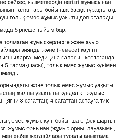
іне сәйкес, қызметкердің негізгі жұмысынан
тының талаптары бойынша басқа тұрақты ақы
ауы толық емес жұмыс уақыты деп аталады.
мада бірнеше тыйым бар:
сқа толмаған жұмыскерлерге және ауыр
айлары зиянды және (немесе) қауіпті
ұмысшыларға, медицина саласын қоспағанда
ң 5-тармақшасы), толық емес жұмыс күнімен
лмейді.
ыс орнындағы және толық емес жұмыс уақыты
ыстың жалпы ұзақтығы күнделікті жұмыс
(яғни 8 сағаттан) 4 сағаттан аспауға тиіс
олық емес жұмыс күні бойынша еңбек шартын
гізгі жұмыс орнынан (жұмыс орны, лауазымы,
ы мен еңбек жағдайлары туралы анықтама