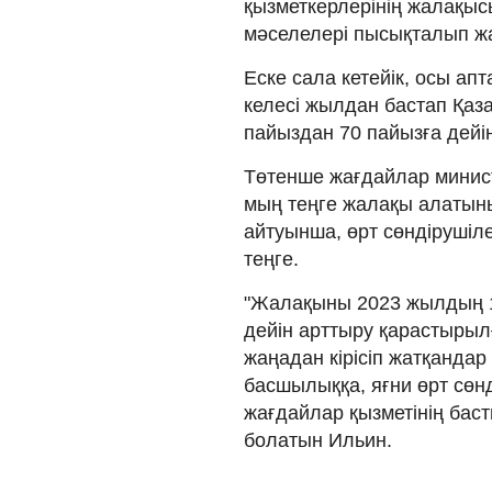
қызметкерлерінің жалақысы
мәселелері пысықталып жа
Еске сала кетейік, осы а
келесі жылдан бастап Қаз
пайыздан 70 пайызға дейін
Төтенше жағдайлар минист
мың теңге жалақы алатыны
айтуынша, өрт сөндірушіл
теңге.
"Жалақыны 2023 жылдың 1
дейін арттыру қарастырылғ
жаңадан кірісіп жатқандар 
басшылыққа, яғни өрт сөн
жағдайлар қызметінің бас
болатын Ильин.