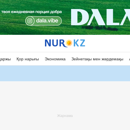
қаржы
Қор нарығы
Экономика
Зейнетақы мен жәрдемақы