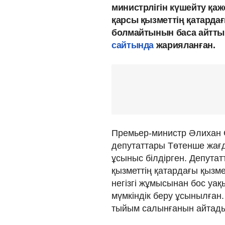
министрлігін күшейту қаж
қарсы қызметтің қатарда
болмайтынын баса айтты
сайтында
жарияланған.
Премьер-министр Әлихан 
депутаттары Төтенше жағд
ұсыныс білдірген. Депутат
қызметтің қатардағы қызме
негізгі жұмысынан бос уақ
мүмкіндік беру ұсынылған.
тыйым салынғанын айтад