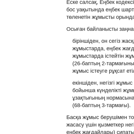
Еске салсақ, Еңбек кодекс
бос уақытында еңбек шар
төленетін жұмысты орынд
Осыған байланысты заңна
біріншіден, он сегіз жа
жұмыстарда, еңбек жағд
жұмыстарда істейтін ж
(26-баптың 2-тармағыны
жұмыс істеуге рұқсат еті
екіншіден, негізгі жұм
бойынша күнделікті жұм
ұзақтығының нормасынан 
(68-баптың 3-тармағы).
Басқа жұмыс берушімен т
жасасу үшін қызметкер не
еңбек жағдайлары) сипат