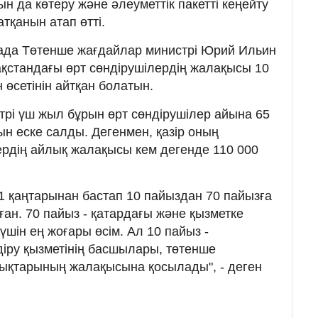
н да көтеру және әлеуметтік пакетті кеңейту
тқанын атап өтті.
птада Төтенше жағдайлар министрі Юрий Ильин
ақстандағы өрт сөндірушілердің жалақысы 10
 өсетінін айтқан болатын.
рі үш жыл бұрын өрт сөндірушілер айына 65
н еске салды. Дегенмен, қазір оның
ердің айлық жалақысы кем дегенде 110 000
 қаңтарынан бастап 10 пайыздан 70 пайызға
ан. 70 пайыз - қатардағы және қызметке
үшін ең жоғары өсім. Ал 10 пайыз -
діру қызметінің басшылары, төтенше
тықтарының жалақысына қосылады", - деген