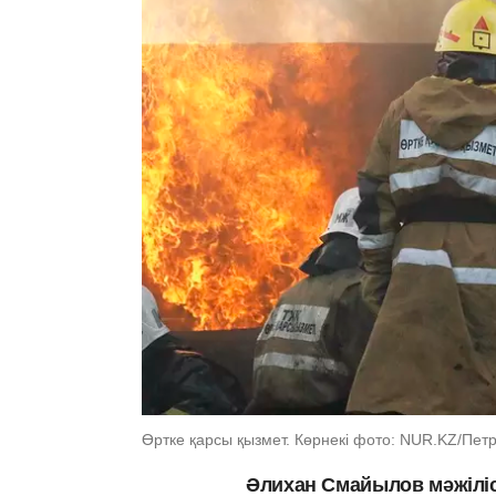
Өртке қарсы қызмет. Көрнекі фото: NUR.KZ/Пет
Әлихан Смайылов мәжілі