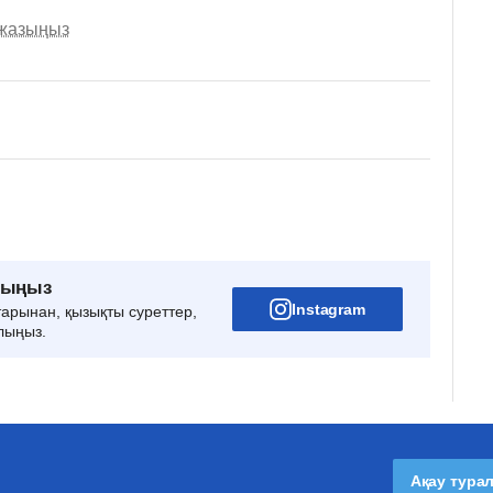
 жазыңыз
рыңыз
Instagram
тарынан, қызықты суреттер,
лыңыз.
Ақау тура