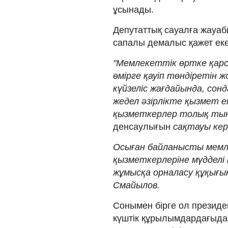
ұсынады.
Депутаттық сауалға жауа
сапалы демалыс қажет екен
"Мемлекеттік өртке қарс
өмірге қауіп төндіретін 
күйзеліс жағдайында, сон
жедел әзірлікте қызмет 
қызметкерлер толық ты
денсаулығын
сақтауы кер
Осыған байланысты мемл
қызметкерлеріне мүдделі
жұмысқа орналасу құқығын
Смайылов.
Сонымен бірге ол президе
күштік құрылымдардағыда