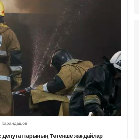
р Карандашов
с депутаттарының Төтенше жағдайлар