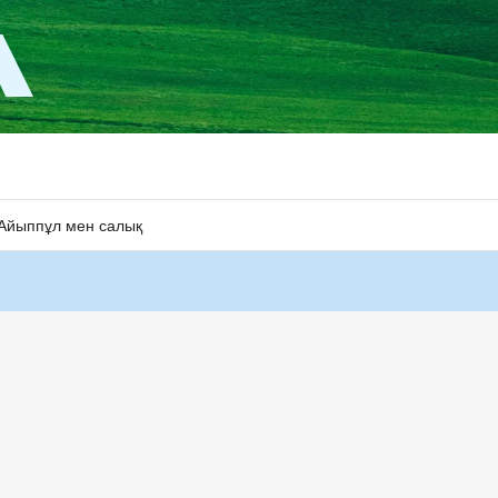
Айыппұл мен салық