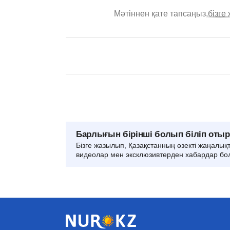
Мәтіннен қате тапсаңыз,
бізге
Барлығын бірінші болып біліп оты
Бізге жазылып, Қазақстанның өзекті жаңалық
видеолар мен эксклюзивтерден хабардар бо