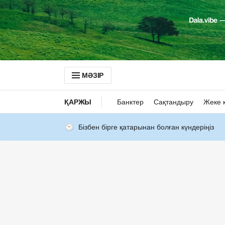
МӘЗІР
ҚАРЖЫ
Банктер
Сақтандыру
Жеке 
Бізбен бірге қатарынан болған күндеріңіз