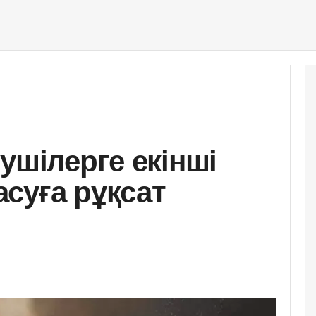
ушілерге екінші
суға рұқсат