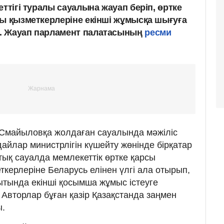
еттігі туралы сауалына жауап беріп, өртке
ғы қызметкерлеріне екінші жұмысқа шығуға
. Жауап парламент палатасының
ресми
Смайыловқа жолдаған сауалында мәжіліс
айлар министрлігін күшейту жөнінде бірқатар
тық сауалда мемлекеттік өртке қарсы
ткерлеріне Беларусь елінен үлгі ала отырып,
ытында екінші қосымша жұмыс істеуге
 Авторлар бұған қазір Қазақстанда заңмен
ы.