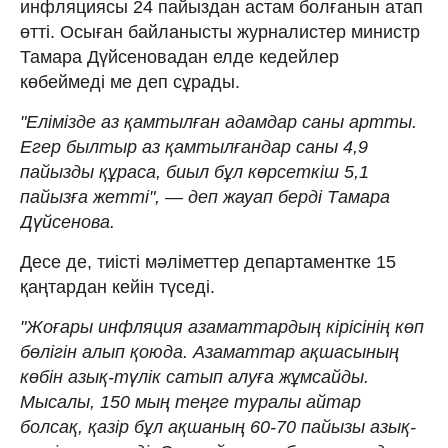
инфляциясы 24 пайыздан астам болғанын атап
өтті. Осыған байланысты журналистер министр
Тамара Дүйсеновадан елде кедейлер
көбеймеді ме деп сұрады.
"Елімізде аз қамтылған адамдар саны артты.
Егер былтыр аз қамтылғандар саны 4,9
пайызды құраса, биыл бұл көрсеткіш 5,1
пайызға жетті", — деп жауап берді Тамара
Дүйсенова.
Десе де, тиісті мәліметтер департаментке 15
қаңтардан кейін түседі.
"Жоғары инфляция азаматтардың кірісінің көп
бөлігін алып қоюда. Азаматтар ақшасының
көбін азық-түлік сатып алуға жұмсайды.
Мысалы, 150 мың теңге туралы айтар
болсақ, қазір бұл ақшаның 60-70 пайызы азық-