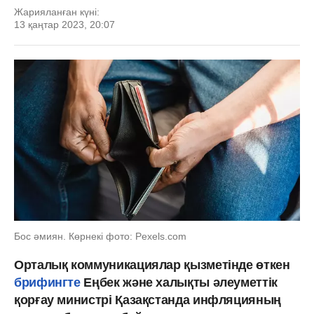
Жарияланған күні:
13 қаңтар 2023, 20:07
Бос әмиян. Көрнекі фото: Рexels.com
Орталық коммуникациялар қызметінде өткен
брифингте
Еңбек және халықты әлеуметтік
қорғау министрі Қазақстанда инфляцияның