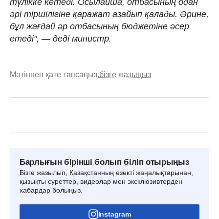
түлікке кетеді. Осылайша, отбасының одан
әрі тіршілігіне қаражат азайып қалады. Әрине,
бұл жағдай әр отбасының бюджетіне әсер
етеді", — деді министр.
Мәтіннен қате тапсаңыз,
бізге жазыңыз
Барлығын бірінші болып біліп отырыңыз
Бізге жазылып, Қазақстанның өзекті жаңалықтарынан,
қызықты суреттер, видеолар мен эксклюзивтерден
хабардар болыңыз.
Instagram