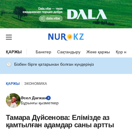
ҚАРЖЫ
Банктер
Сақтандыру
Жеке қаржы
Қор нар
Бізбен бірге қатарынан болған күндеріңіз
ҚАРЖЫ
ЭКОНОМИКА
Әсел Дағжан
Бұрынғы қызметкер
Тамара Дүйсенова: Елімізде аз
қамтылған адамдар саны артты