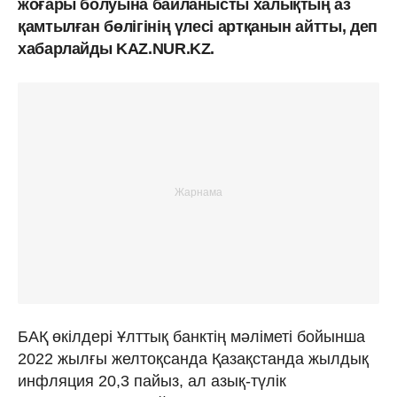
жоғары болуына байланысты халықтың аз
қамтылған бөлігінің үлесі артқанын айтты, деп
хабарлайды KAZ.NUR.KZ.
БАҚ өкілдері Ұлттық банктің мәліметі бойынша
2022 жылғы желтоқсанда Қазақстанда жылдық
инфляция 20,3 пайыз, ал азық-түлік