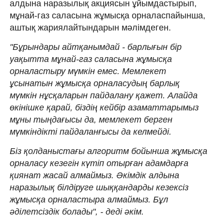
алдына наразылық акциясын ұйымдастырып,
мұнай-газ саласына жұмысқа орналаспайынша,
аштық жариялайтындарын мәлімдеген.
"Бұрындары айтқанымдай - барлығын бір
уақытта мұнай-газ саласына жұмысқа
орналастыру мүмкін емес. Мемлекет
ұсынатын жұмысқа орналасудың барлық
мүмкін нұсқаларын пайдалану қажет. Алайда
өкінішке қарай, біздің кейбір азаматтарымыз
мұны тыңдағысы да, мемлекет берген
мүмкіндікті пайдаланғысы да келмейді.
Біз қолданыстағы алгоритм бойынша жұмысқа
орналасу кезегін күтіп отырған адамдарға
қиянат жасай алмаймыз. Әкімдік алдына
наразылық білдіруге шыққандарды кезексіз
жұмысқа орналастыра алмаймыз. Бұл
әділетсіздік болады", - деді әкім.