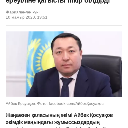
ереуіліне қатысты пікір білдірді
Жарияланған күні:
10 мамыр 2023, 19:51
Айбек Қосуақов. Фото: facebook.com/АйбекҚосуақов
Жаңаөзен қаласының әкімі Айбек Қосуақов
әкімдік маңындағы жұмыссыздардың