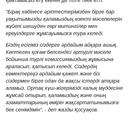
қамтамасыз ету екенін де тілге тиек етті.
"Бірақ көбінесе әріптестерімізбен бірге бар
уақытымызды қаламыздың өзекті мәселелерін
жүйелі шешуден гөрі митингілер мен
ереуілдерге жұмсауымызға тура келеді.
Біздің есігіміз сіздерге әрдайым айқара ашық.
Көптеген қоғам белсендісі әртүрлі мәселе
бойынша түрлі комиссиямыздың жұмысына
араласып, қатысып келеді. Сіздердің
көмектеріңіз әрдайым қажет және біз
сіздермен бірге одан да жақсы істерді атқара
аламыз. Ортақ күш-жігерімізді халық мүддесіне
жұмсай отырып, қаламыздың және оның
азаматтарының өмірін жақсартатынымызға
бек сенімдімін", - деп жазды Қосуақов.