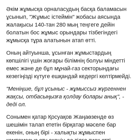
Әкім жұмысқа орналасудың басқа баламасын
ұсынып, "Жұмыс істеймін" жобасы аясында
жалақысы 140-тан 280 мың теңгеге дейін
болатын бос жұмыс орындары тізбегіндегі
жұмысқа тұра алатынын атап өтті.
Оның айтуынша, ұсынған жұмыстардың
көпшілігі үшін жоғары білімнің болуы міндетті
емес және де бұл мұнай-газ секторындағы
кезегіңізді күтуге ешқандай кедергі келтірмейді.
"Меніңше, бұл ұсыныс - жұмыссыз жүргеннен
жақсы, отбасыңызға қолдау болары анық", -
деді ол.
Сонымен қатар Қосуақов Жаңаөзенде өз
шешімін талап ететін бірқатар мәселе бар
екенін, оның бірі - халықты жұмыспен