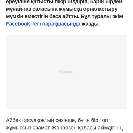
ереуіліне қатысты пікір білдіріп, бәрін бірден
мұнай-газ саласына жұмысқа орналастыру
мүмкін еместігін баса айтты. Бұл туралы әкім
Facebook-тегі парақшасында
жазды.
Айбек Қосуақовтың сөзінше, бүгін бір топ
жұмыссыз азамат Жаңаөзен қаласы әкімдігінің