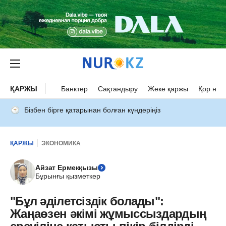
ҚАРЖЫ
Банктер
Сақтандыру
Жеке қаржы
Қор нар
Бізбен бірге қатарынан болған күндеріңіз
ҚАРЖЫ
ЭКОНОМИКА
Айзат Ермекқызы
Бұрынғы қызметкер
"Бұл әділетсіздік болады":
Жаңаөзен әкімі жұмыссыздардың