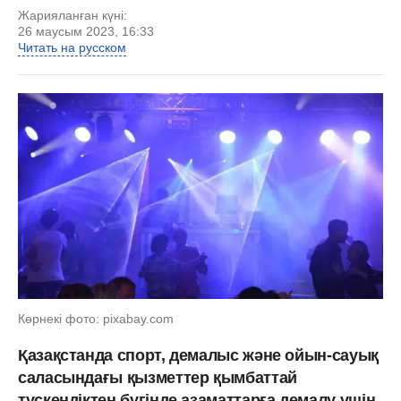
Жарияланған күні:
26 маусым 2023, 16:33
Читать на русском
Көрнекі фото: pixabay.com
Қазақстанда спорт, демалыс және ойын-сауық
саласындағы қызметтер қымбаттай
түскендіктен бүгінде азаматтарға демалу үшін