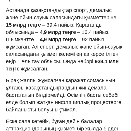
Астанада қазақстандықтар спорт, демалыс
және ойын-сауық саласындағы қызметтеріне –
15 млрд теңге
– 39,4 пайыз, Қарағанды
облысында –
4,9 млрд теңге
– 16,4 пайыз,
Шымкентте –
4,9 млрд теңге
– 92 пайыз
жұмсаған. Ал спорт, демалыс және ойын-сауық
саласындағы қызмет көлемі ең аз көрсетілген
өңір – Ұлытау облысы. Онда небәрі
939,1 млн
теңге
жұмсалған.
Бірақ жалпы жұмсалған қаражат сомасының
ұлғаюы қазақстандықтардың жиі демала
бастағанын білдірмейді. Өсімнің басты себебі
елде болып жатқан инфляциялық процестерге
байланысты болуы ықтимал.
Еске сала кетейік, бұған дейін балалар
аттракциондарының қызметі бір жылда бірден