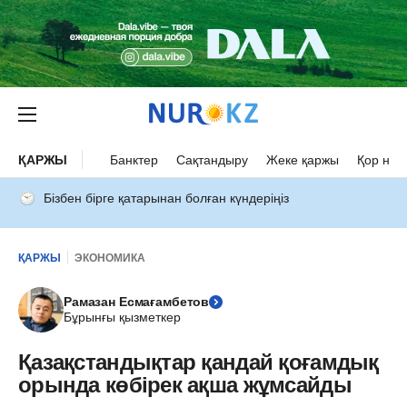
ҚАРЖЫ
Банктер
Сақтандыру
Жеке қаржы
Қор нар
Бізбен бірге қатарынан болған күндеріңіз
ҚАРЖЫ
ЭКОНОМИКА
Рамазан Есмағамбетов
Бұрынғы қызметкер
Қазақстандықтар қандай қоғамдық
орында көбірек ақша жұмсайды