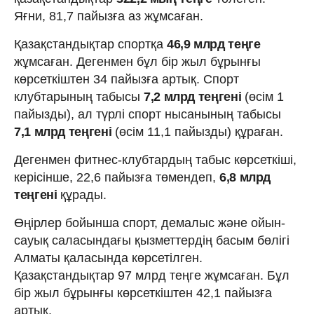
Яғни, 81,7 пайызға аз жұмсаған.
Қазақстандықтар спортқа
46,9 млрд теңге
жұмсаған. Дегенмен бұл бір жыл бұрынғы
көрсеткіштен 34 пайызға артық. Спорт
клубтарының табысы
7,2 млрд теңгені
(өсім 1
пайызды), ал түрлі спорт нысанының табысы
7,1 млрд теңгені
(өсім 11,1 пайызды) құраған.
Дегенмен фитнес-клубтардың табыс көрсеткіші,
керісінше, 22,6 пайызға төмендеп,
6,8 млрд
теңгені
құрады.
Өңірлер бойынша спорт, демалыс және ойын-
сауық саласындағы қызметтердің басым бөлігі
Алматы қаласында көрсетілген.
Қазақстандықтар 97 млрд теңге жұмсаған. Бұл
бір жыл бұрынғы көрсеткіштен 42,1 пайызға
артық.