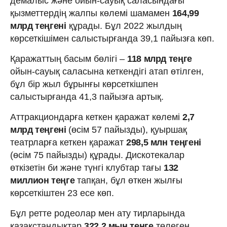
демалыс және ойын-сауық саласындағы
қызметтердің жалпы көлемі шамамен
164,99
млрд теңгені
құрады. Бұл 2022 жылдың
көрсеткішімен салыстырғанда 39,1 пайызға көп.
Қаражаттың басым бөлігі –
118 млрд теңге
ойын-сауық саласына кеткендігі атап өтілген,
бұл бір жыл бұрынғы көрсеткішпен
салыстырғанда 41,3 пайызға артық.
Аттракциондарға кеткен қаражат көлемі
2,7
млрд теңгені
(өсім 57 пайызды), қуыршақ
театрларға кеткен қаражат
298,5 млн теңгені
(өсім 75 пайызды) құрады. Дискотекалар
өткізетін би және түнгі клубтар тағы
132
миллион теңге
тапқан, бұл өткен жылғы
көрсеткіштен 23 есе көп.
Бұл ретте родеолар мен ату тирларында
қазақстандықтар
322,2 мың теңге
төлеген.