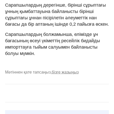
Сарапшылардың дерегінше, бірінші сұрыптағы
ұнның қымбаттауына байланысты бірінші
сұрыптағы ұннан пісірілетін әлеуметтік нан
бағасы да бір аптаның ішінде 0,2 пайызға өскен.
Сарапшылардың болжамынша, елімізде ұн
бағасының өсеуі үкіметтің ресейлік бидайды
импорттауға тыйым салуымен байланысты
болуы мүмкін.
Мәтіннен қате тапсаңыз,
бізге жазыңыз