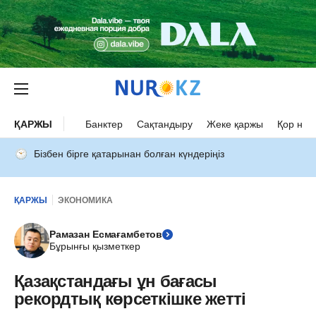
ҚАРЖЫ
Банктер
Сақтандыру
Жеке қаржы
Қор нар
Бізбен бірге қатарынан болған күндеріңіз
ҚАРЖЫ
ЭКОНОМИКА
Рамазан Есмағамбетов
Бұрынғы қызметкер
Қазақстандағы ұн бағасы
рекордтық көрсеткішке жетті