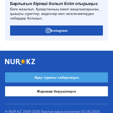
Барлығын бірінші болып біліп отырыңыз
Бізге жазылып, Қазақстанның өзекті жаңалықтарынан,
қызықты суреттер, видеолар мен эксклюзивтерден
хабардар болыңыз.
Instagram
Ақау туралы хабарлаңыз
Жарнама берушілерге
® NUR.KZ 2009-2026 Барлық құқық қорғалған 01.08.2024