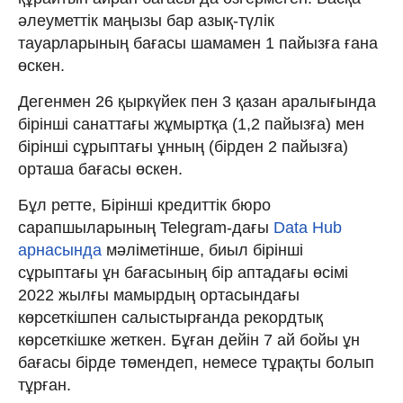
әлеуметтік маңызы бар азық-түлік
тауарларының бағасы шамамен 1 пайызға ғана
өскен.
Дегенмен 26 қыркүйек пен 3 қазан аралығында
бірінші санаттағы жұмыртқа (1,2 пайызға) мен
бірінші сұрыптағы ұнның (бірден 2 пайызға)
орташа бағасы өскен.
Бұл ретте, Бірінші кредиттік бюро
сарапшыларының Telegram-дағы
Data Hub
арнасында
мәліметінше, биыл бірінші
сұрыптағы ұн бағасының бір аптадағы өсімі
2022 жылғы мамырдың ортасындағы
көрсеткішпен салыстырғанда рекордтық
көрсеткішке жеткен. Бұған дейін 7 ай бойы ұн
бағасы бірде төмендеп, немесе тұрақты болып
тұрған.