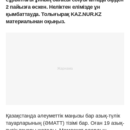
2 пайызға өскен. Неліктен елімізде ұн
қымбаттауда. Толығырақ KAZ.NUR.KZ
материалынан оқыңыз.
Қазақстанда әлеуметтік маңызы бар азық-түлік
тауарларының (ӘМАТТ) тізімі бар. Оған 19 азық-