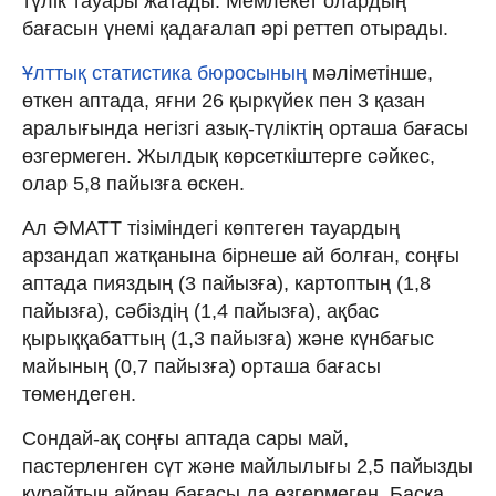
түлік тауары жатады. Мемлекет олардың
бағасын үнемі қадағалап әрі реттеп отырады.
Ұлттық статистика бюросының
мәліметінше,
өткен аптада, яғни 26 қыркүйек пен 3 қазан
аралығында негізгі азық-түліктің орташа бағасы
өзгермеген. Жылдық көрсеткіштерге сәйкес,
олар 5,8 пайызға өскен.
Ал ӘМАТТ тізіміндегі көптеген тауардың
арзандап жатқанына бірнеше ай болған, соңғы
аптада пияздың (3 пайызға), картоптың (1,8
пайызға), сәбіздің (1,4 пайызға), ақбас
қырыққабаттың (1,3 пайызға) және күнбағыс
майының (0,7 пайызға) орташа бағасы
төмендеген.
Сондай-ақ соңғы аптада сары май,
пастерленген сүт және майлылығы 2,5 пайызды
құрайтын айран бағасы да өзгермеген. Басқа