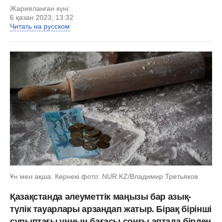
Жарияланған күні:
6 қазан 2023, 13:32
Читать на русском
Ұн мен ақша. Көрнекі фото: NUR.KZ/Владимир Третьяков
Қазақстанда әлеуметтік маңызы бар азық-
түлік тауарлары арзандап жатыр. Бірақ бірінші
сұрыптағы ұнның бағасы соңғы аптада бірден