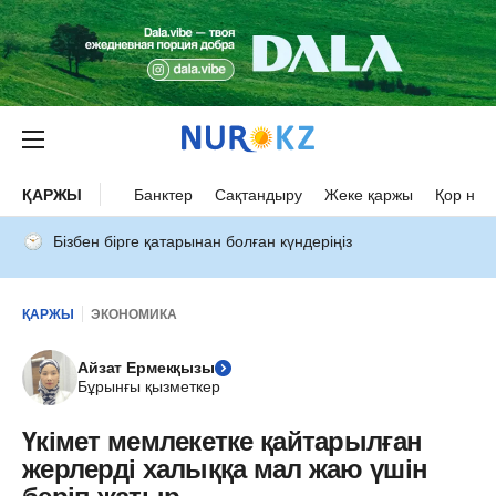
ҚАРЖЫ
Банктер
Сақтандыру
Жеке қаржы
Қор нар
Бізбен бірге қатарынан болған күндеріңіз
ҚАРЖЫ
ЭКОНОМИКА
Айзат Ермекқызы
Бұрынғы қызметкер
Үкімет мемлекетке қайтарылған
жерлерді халыққа мал жаю үшін