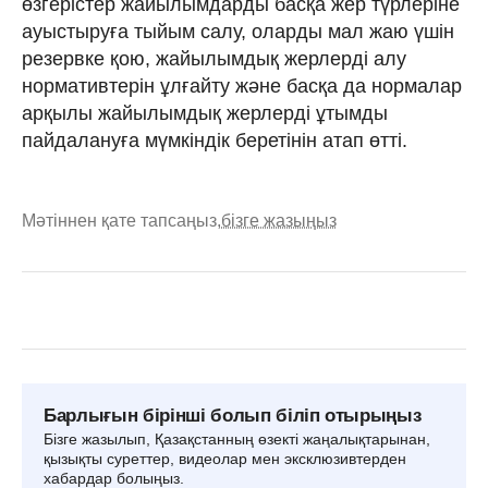
өзгерістер жайылымдарды басқа жер түрлеріне
ауыстыруға тыйым салу, оларды мал жаю үшін
резервке қою, жайылымдық жерлерді алу
нормативтерін ұлғайту және басқа да нормалар
арқылы жайылымдық жерлерді ұтымды
пайдалануға мүмкіндік беретінін атап өтті.
Мәтіннен қате тапсаңыз,
бізге жазыңыз
Барлығын бірінші болып біліп отырыңыз
Бізге жазылып, Қазақстанның өзекті жаңалықтарынан,
қызықты суреттер, видеолар мен эксклюзивтерден
хабардар болыңыз.