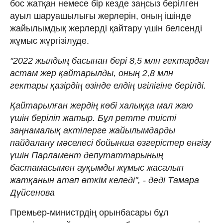
бос жатқан немесе бір кезде заңсыз берілген
ауыл шаруашылығы жерлерін, оның ішінде
жайылымдық жерлерді қайтару үшін белсенді
жұмыс жүргізілуде.
"2022 жылдың басынан бері 8,5 млн гектардан
астам жер қайтарылды, оның 2,8 млн
гектары қазірдің өзінде елдің игілігіне берілді.
Қайтарылған жердің көбі халыққа мал жаю
үшін беріліп жатыр. Бұл ретте тиісті
заңнамалық актілерге жайылымдарды
пайдалану мәселесі бойынша өзгерістер енгізу
үшін Парламент депутаттарының
бастамасымен ауқымды жұмыс жасалып
жатқанын атап өткім келеді", - деді Тамара
Дүйсенова
Премьер-министрдің орынбасары бұл