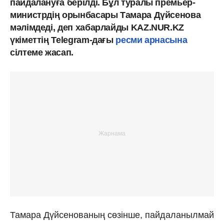
пайдалануға берілді. Бұл туралы премьер-
министрдің орынбасары Тамара Дүйсенова
мәлімдеді, деп хабарлайды KAZ.NUR.KZ
үкіметтің Telegram-дағы
ресми арнасына
сілтеме жасап.
Тамара Дүйсенованың сөзінше, пайдаланылмай