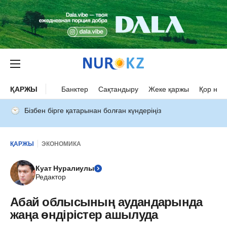
ҚАРЖЫ
Банктер
Сақтандыру
Жеке қаржы
Қор нар
Бізбен бірге қатарынан болған күндеріңіз
ҚАРЖЫ
ЭКОНОМИКА
Куат Нуралиулы
Редактор
Абай облысының аудандарында
жаңа өндірістер ашылуда