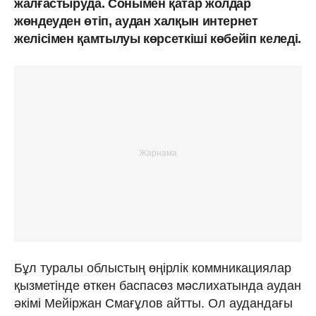
жалғастыруда. Сонымен қатар жолдар
жөндеуден өтіп, аудан халқын интернет
желісімен қамтылуы көрсеткіші көбейіп келеді.
Бұл туралы облыстың өңірлік коммникациялар
қызметінде өткен баспасөз мәслихатында аудан
әкімі Мейіржан Смағұлов айтты. Ол аудандағы