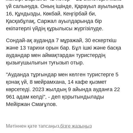
үй салынуда. Оның ішінде, Қарауыл ауылында
16, Құндызды, Көкбай, Кеңгірбай би,
Қасқабұлақ, Саржал ауылдарында бір
екіпәтерлі үйдің құрылысы жүргізілуде.
Сондай-ақ ауданда 7 мұражай, 30 ескерткіш
және 13 тарихи орын бар. Бұл ішкі және басқа
аудандар мен аймақтардан туристердің
қызығушылығын туғызып отыр.
"Ауданда тұрғындар мен келген туристерге 5
қонақ үй, 8 мейрамхана, 14 кафе қызмет
көрсетеді. 2023 жылдың 9 айында ауданға 22
961 адам келді", - деп қорытындылады
Мейіржан Смағұлов.
Мәтіннен қате тапсаңыз,
бізге жазыңыз