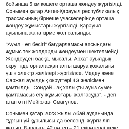
бойынша 5 км көшеге орташа жөндеу жүргізілді.
Сонымен қатар Аягөз-Қарауыл республикалық
трассасының бірнеше учаскелерінде орташа
жөндеу жұмыстары жүргізілді. Қарауыл
ауылына жаңа кірме жол салынды.
"Ауыл - ел бесігі" бағдарламасы аясындағы
жұмыс тек жолдарды жөндеумен шектелмейді.
Жөндеуден басқа, мысалы, Архат ауылдық
округінде орналасқан алты шаруа қожалығы
үшін электр желілері жүргізілсе, Медеу және
Саржал ауылдық округтері 4G желісімен
қамтылды. Сондай - ақ халықты ауыз сумен
қамтамасыз ету жұмыстары жалғасуда", - деп
атап өтті Мейіржан Смағұлов.
Сонымен қатар 2023 жылы Абай ауданында
тұрғын үй құрылысы да белсенді жүргізіліп
жатыр. Барлығы 42 пәтер – 21 екіпәтерлі жеке