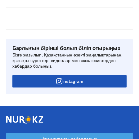
Барлығын бірінші болып біліп отырыңыз
Бізге жазылып, Қазақстанның өзекті жаңалықтарынан,
қызықты суреттер, видеолар мен эксклюзивтерден
хабардар болыңыз.
Instagram
Ақау туралы хабарлаңыз