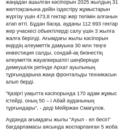
жаңадан ашылған кәсіпорын 2025 жылдың 31
желтоқсанына дейін іздестіру жұмыстарын
жүргізу үшін 473,8 гектар жер телімін алғанын
атап өтті. Бұдан басқа, ауданы 112 693 гектар
жер учаскесі объектілерді салу үшін 3 жылға
жалға берілді. Ағымдағы жылы кәсіпорын
өңірдің әлеуметтік дамуына 30 млн теңге
инвестиция салды, сондай-ақ бизнестің
әлеуметтік жауапкершілігі шеңберінде
демеушілік ретінде Архат ауылының
тұрғындарына жаңа фронтальды техникасын
алып берді.
"Қазіргі уақытта кәсіпорында 170 адам жұмыс
істейді, оның 50 – і Абай ауданының
тұрғындары", - деді Мейіржан Смағұлов.
Ауданда ағымдағы жылы "Ауыл - ел бесігі"
бағдарламасы аясында жоспарланған 5 жоба