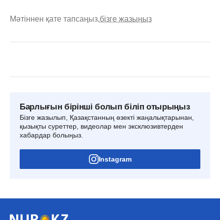
Мәтіннен қате тапсаңыз,
бізге жазыңыз
Барлығын бірінші болып біліп отырыңыз
Бізге жазылып, Қазақстанның өзекті жаңалықтарынан,
қызықты суреттер, видеолар мен эксклюзивтерден
хабардар болыңыз.
Instagram