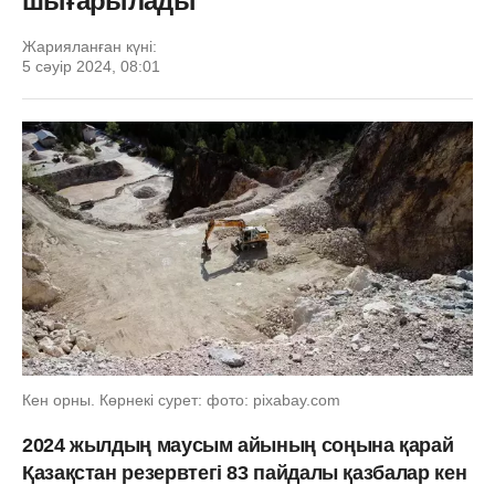
шығарылады
Жарияланған күні:
5 сәуір 2024, 08:01
Кен орны. Көрнекі сурет: фото: pixabay.com
2024 жылдың маусым айының соңына қарай
Қазақстан резервтегі 83 пайдалы қазбалар кен