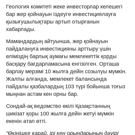
Геология комитеті жеке инвесторлар келешегі
бар жер қойнауын іздеуге инвестициялауға
қызығушылықтары артып отырғанын
хабарлады.
Мамандардың айтуынша, жер қойнауын
пайдалануға инвестицияны арттыру үшін
еліміздің барлық аумағы мемлекеттік қорды
басқару бағдарламасына енгізілген. Орташа
барлау мерзімі 10 жылға дейін созылуы мүмкін.
Жалпы алғанда, мемлекет балансында
пайдалы қазбалардың 103 түрі бойынша тоғыз
мыңнан астам кен орны бар.
Сондай-ақ ведомство өкілі Қазақстанның
шикізат қоры 100 жылға дейін жетуі мүмкін
екенін атап өтті.
"Өкінішке қарай, ірі кен орындарының дәуірі