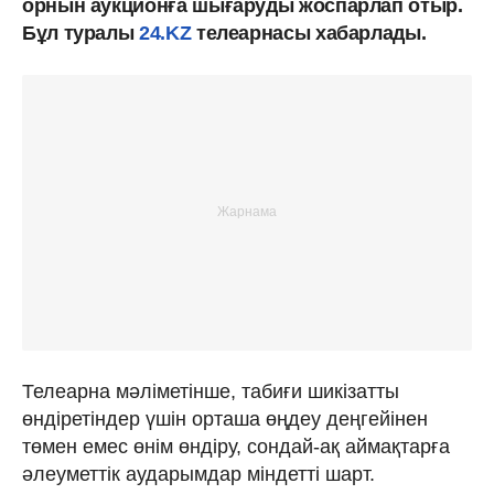
орнын аукционға шығаруды жоспарлап отыр.
Бұл туралы
24.KZ
телеарнасы хабарлады.
Телеарна мәліметінше, табиғи шикізатты
өндіретіндер үшін орташа өңдеу деңгейінен
төмен емес өнім өндіру, сондай-ақ аймақтарға
әлеуметтік аударымдар міндетті шарт.