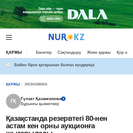
ҚАРЖЫ
Банктер
Сақтандыру
Жеке қаржы
Қор нар
Бізбен бірге қатарынан болған күндеріңіз
ҚАРЖЫ
ЭКОНОМИКА
Гүлзат Қазанғапова
ГҚ
Бұрынғы қызметкер
Қазақстанда резервтегі 80-нен
астам кен орны аукционға