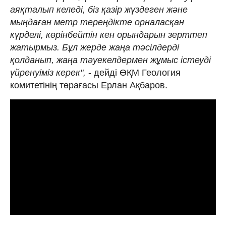
аяқталып келеді, біз қазір жүздеген және
мыңдаған метр тереңдікте орналасқан
күрделі, көрінбейтін кен орындарын зерттеп
жатырмыз. Бұл жерде жаңа тәсілдерді
қолданып, жаңа тәуекелдермен жұмыс істеуді
үйренуіміз керек",
- дейді ӨҚМ Геология
комитетінің төрағасы Ерлан Ақбаров.