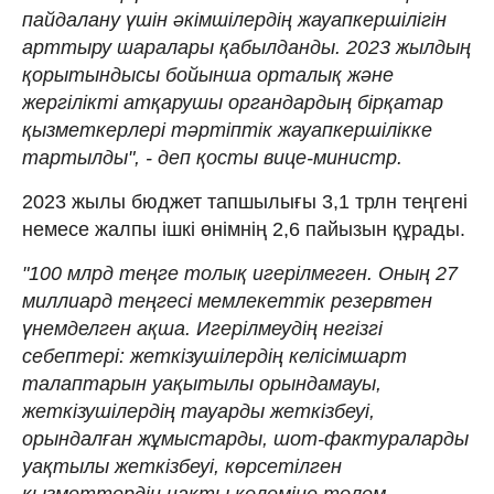
пайдалану үшін әкімшілердің жауапкершілігін
арттыру шаралары қабылданды. 2023 жылдың
қорытындысы бойынша орталық және
жергілікті атқарушы органдардың бірқатар
қызметкерлері тәртіптік жауапкершілікке
тартылды", - деп қосты вице-министр.
2023 жылы бюджет тапшылығы 3,1 трлн теңгені
немесе жалпы ішкі өнімнің 2,6 пайызын құрады.
"100 млрд теңге толық игерілмеген. Оның 27
миллиард теңгесі мемлекеттік резервтен
үнемделген ақша. Игерілмеудің негізгі
себептері: жеткізушілердің келісімшарт
талаптарын уақытылы орындамауы,
жеткізушілердің тауарды жеткізбеуі,
орындалған жұмыстарды, шот-фактураларды
уақтылы жеткізбеуі, көрсетілген
қызметтердің нақты көлеміне төлем