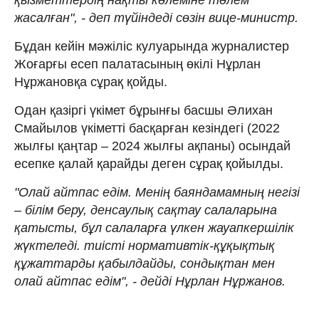
жасалған", - деп түйіндеді сөзін вице-министр.
Бұдан кейін мәжіліс кулуарында журналистер
Жоғарғы есеп палатасының өкілі Нұрлан
Нұржановқа сұрақ қойды.
Одан қазіргі үкімет бұрынғы басшы Әлихан
Смайылов үкіметті басқарған кезіндегі (2022
жылғы қаңтар – 2024 жылғы ақпаны) осындай
есепке қалай қарайды деген сұрақ қойылды.
"Олай айтпас едім. Менің баяндамамның негізі
– білім беру, денсаулық сақтау салаларына
қатысты, бұл салаларға үлкен жауапкершілік
жүктеледі. тиісті нормативтік-құқықтық
құжаттарды қабылдайды, сондықтан мен
олай айтпас едім", - дейді Нұрлан Нұржанов.