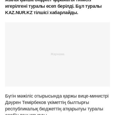
игерілгені туралы есеп берілді. Бұл туралы
KAZ.NUR.KZ тілшісі хабарлайды.
Бүгін мәжіліс отырысында қаржы вице-министрі
Дәурен Темірбеков үкіметтің былтырғы
республикалық бюджеттің атқарылуы туралы