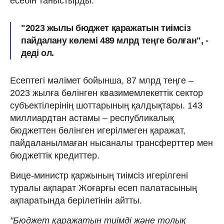
есебін таныстырды.
"2023 жылы бюджет қаражатын тиімсіз
пайдалану көлемі 489 млрд теңге болған", -
деді ол.
Есептегі мәлімет бойынша, 87 млрд теңге –
2023 жылға бөлінген квазимемлекеттік сектор
субъектілерінің шоттарының қалдықтары. 143
миллиардтан астамы – республикалық
бюджеттен бөлінген игерілмеген қаражат,
пайдаланылмаған нысаналы трансферттер мен
бюджеттік кредиттер.
Вице-министр қаржының тиімсіз игерілгені
туралы ақпарат Жоғарғы есеп палатасының
ақпаратында берілетінін айтты.
"Бюджет қаражатын тиімді және толық