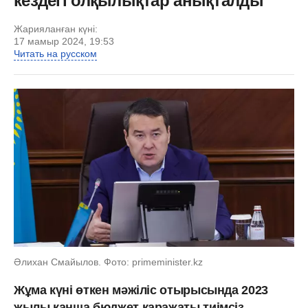
кездегі олқылықтар анықталды
Жарияланған күні:
17 мамыр 2024, 19:53
Читать на русском
Әлихан Смайылов. Фото: primeminister.kz
Жұма күні өткен мәжіліс отырысында 2023
жылы қанша бюджет қаражаты тиімсіз