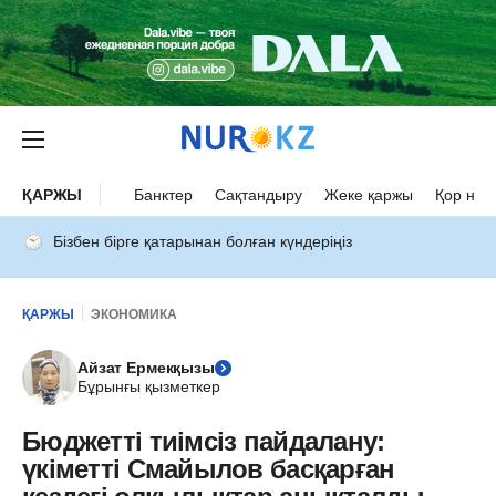
ҚАРЖЫ
Банктер
Сақтандыру
Жеке қаржы
Қор нар
Бізбен бірге қатарынан болған күндеріңіз
ҚАРЖЫ
ЭКОНОМИКА
Айзат Ермекқызы
Бұрынғы қызметкер
Бюджетті тиімсіз пайдалану:
үкіметті Смайылов басқарған