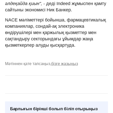
әлдеқайда қиын",
- деді Indeed жұмыспен қамту
сайтыны экономисі Ник Банкер.
NACE мәліметтері бойынша, фармацевтикалық
компаниялар, сондай-ақ электроника
өндірушілері мен қаржылық қызметтер мен
сақтандыру секторындағы ұйымдар жаңа
қызметкерлер алуды қысқартуда.
Мәтіннен қате тапсаңыз,
бізге жазыңыз
Барлығын бірінші болып біліп отырыңыз