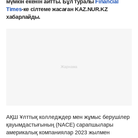
мүмкін екенін айтты. Бұл туралы
Financial
Times
-ке сілтеме жасаған KAZ.NUR.KZ
хабарлайды.
АҚШ Ұлттық колледждер мен жұмыс берушілер
қауымдастығының (NACE) сарапшылары
америкалық компаниялар 2023 жылмен