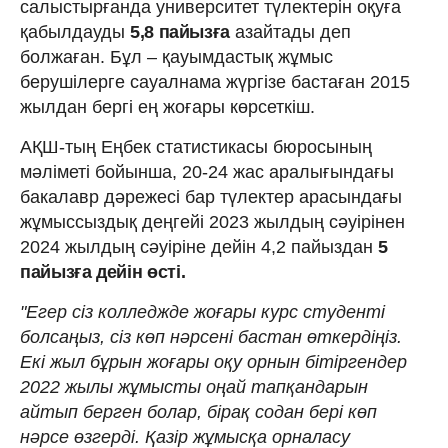
салыстырғанда университет түлектерін оқуға
қабылдауды
5,8 пайызға
азайтады деп
болжаған. Бұл – қауымдастық жұмыс
берушілерге сауалнама жүргізе бастаған 2015
жылдан бергі ең жоғары көрсеткіш.
АҚШ-тың Еңбек статистикасы бюросының
мәліметі бойынша, 20-24 жас аралығындағы
бакалавр дәрежесі бар түлектер арасындағы
жұмыссыздық деңгейі 2023 жылдың сәуірінен
2024 жылдың сәуіріне дейін 4,2 пайыздан
5
пайызға дейін өсті.
"Егер сіз колледжде жоғары курс студенті
болсаңыз, сіз көп нәрсені бастан өткердіңіз.
Екі жыл бұрын жоғары оқу орнын бітіргендер
2022 жылы жұмысты оңай тапқандарын
айтып берген болар, бірақ содан бері көп
нәрсе өзгерді. Қазір жұмысқа орналасу