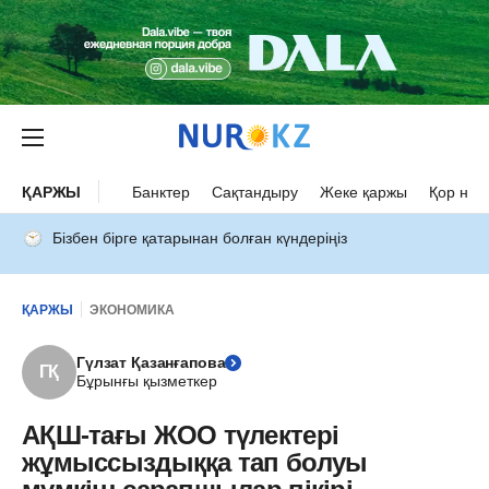
ҚАРЖЫ
Банктер
Сақтандыру
Жеке қаржы
Қор нар
Бізбен бірге қатарынан болған күндеріңіз
ҚАРЖЫ
ЭКОНОМИКА
Гүлзат Қазанғапова
ГҚ
Бұрынғы қызметкер
АҚШ-тағы ЖОО түлектері
жұмыссыздыққа тап болуы