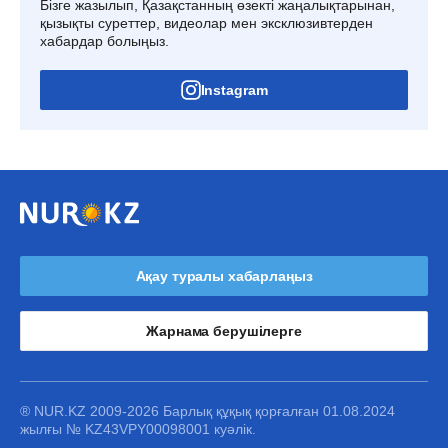
Бізге жазылып, Қазақстанның өзекті жаңалықтарынан,
қызықты суреттер, видеолар мен эксклюзивтерден
хабардар болыңыз.
Instagram
Ақау туралы хабарлаңыз
Жарнама берушілерге
® NUR.KZ 2009-2026 Барлық құқық қорғалған 01.08.2024
жылғы № KZ43VPY00098001 куәлік.