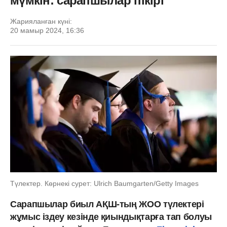
мүмкін: сарапшылар пікірі
Жарияланған күні:
20 мамыр 2024, 16:36
Түлектер. Көрнекі сурет: Ulrich Baumgarten/Getty Images
Сарапшылар биыл АҚШ-тың ЖОО түлектері
жұмыс іздеу кезінде қиындықтарға тап болуы