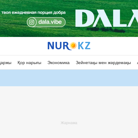
қаржы
Қор нарығы
Экономика
Зейнетақы мен жәрдемақы