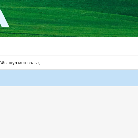
Айыппұл мен салық