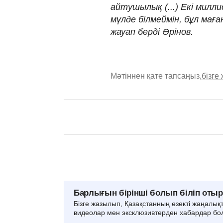
айтушылық (...) Екі мил
мүлде білмеймін, бұл мағ
жауап берді Әрінов.
Мәтіннен қате тапсаңыз,
бізге
Барлығын бірінші болып біліп оты
Бізге жазылып, Қазақстанның өзекті жаңалық
видеолар мен эксклюзивтерден хабардар бо