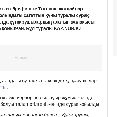
өткен брифингте Төтенше жағдайлар
олындағы сағаттың құны туралы сұрақ
танда құтқарушылардың алатын жалақысы
 қойылған. Бұл туралы KAZ.NUR.KZ
қстандағы су тасқыны кезінде құтқарушылар
тты
.
 қызметкерлеріне осы ауыр жұмыс кезінде
і болуы талап етілгені жөнінде сұрақ қойылды.
ай шағым жасалған болса... Құтқарушы,