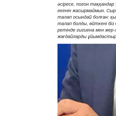
әсіресе, погон таққандар 
екенін жасырмаймын. Сыр
талап осындай болған: қ
талап болды, өйткені біз
ретінде гигиена мен жер
жағдайларды ұйымдастырды