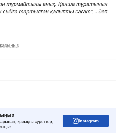
лион тұрмайтыны анық. Қанша тұратынын
ан сыйға тартылған қалыпты сағат", - деп
 жазыңыз
рыңыз
Instagram
тарынан, қызықты суреттер,
лыңыз.