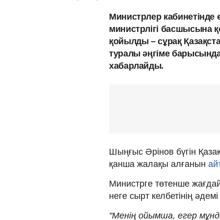
Министрлер кабинетінде 
министрлігі басшысына қ
қойылды – сұрақ Қазақс
туралы әңгіме барысында
хабарлайды.
Шыңғыс Әрінов бүгін Қаза
қанша жалақы алғанын
ай
Министрге төтенше жағдай
неге сырт келбетінің әдем
"Менің ойымша, егер мұнд