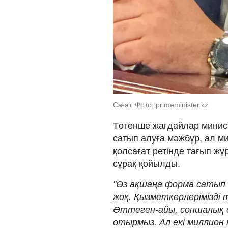
Сағат. Фото: primeminister.kz
Төтенше жағдайлар минис
сатып алуға мәжбүр, ал 
қолсағат ретінде тағып жү
сұрақ қойылды.
"Өз ақшаңа форма сатып а
жоқ. Қызметкерлерімізді
Әттеген-айы, соншалық с
отырмыз. Ал екі миллион 