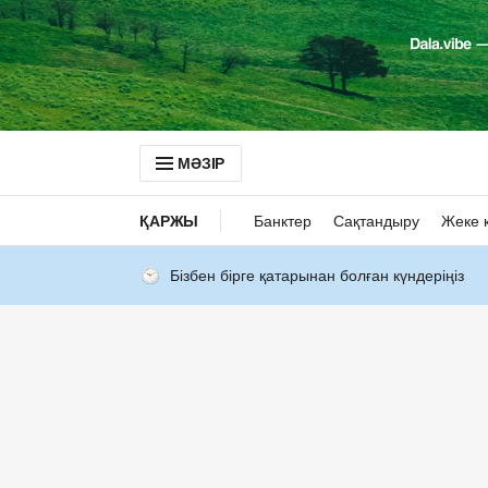
МӘЗІР
ҚАРЖЫ
Банктер
Сақтандыру
Жеке 
Бізбен бірге қатарынан болған күндеріңіз