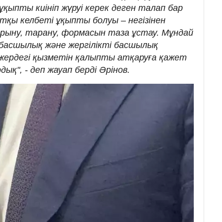
ұқыпты киініп жүруі керек деген талап бар
тқы келбеті ұқыпты болуы – негізінен
ырыну, тарану, формасын таза ұстау. Мұндай
 басшылық және жергілікті басшылық
-жердегі қызметін қалыпты атқаруға қажет
қ", - деп жауап берді Әрінов.