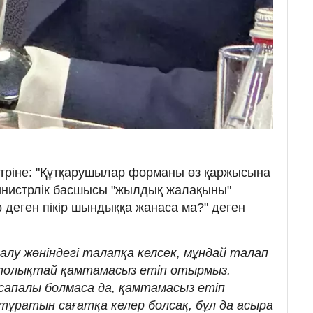
тріне: "Құтқарушылар форманы өз қаржысына
министрлік басшысы "жылдық жалақыны"
р деген пікір шындыққа жанаса ма?" деген
лу жөніндегі талапқа келсек, мұндай талап
 толықтай қамтамасыз етіп отырмыз.
апалы болмаса да, қамтамасыз етіп
тұратын сағатқа келер болсақ, бұл да асыра