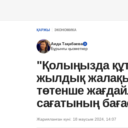
ҚАРЖЫ
ЭКОНОМИКА
Аида Тақабаева
Бұрынғы қызметкер
"Қолыңызда құ
жылдық жалақы
төтенше жағдай
сағатының бағ
Жарияланған күні:
18 маусым 2024, 14:07