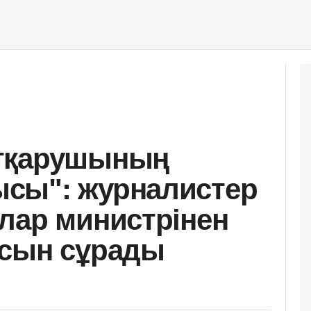
тқарушының
сы": журналистер
лар министрінен
асын сұрады