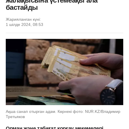
жалақысына үстемеақы ала
бастайды
Жарияланған күні:
1 шілде 2024, 08:53
Ақша санап отырған адам. Көрнекі фото: NUR.KZ/Владимир
Третьяков
Орман және табиғат қорғау мекемелері