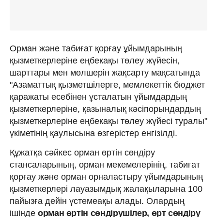
Орман және табиғат қорғау ұйымдарының
қызметкерлеріне еңбекақы төлеу жүйесін,
шарттары мен мөлшерін жақсарту мақсатында
"Азаматтық қызметшілерге, мемлекеттік бюджет
қаражаты есебінен ұсталатын ұйымдардың
қызметкерлеріне, қазыналық кәсіпорындардың
қызметкерлеріне еңбекақы төлеу жүйесі туралы"
үкіметінің қаулысына өзгерістер енгізілді.
Құжатқа сәйкес орман өртін сөндіру
стансаларының, орман мекемелерінің, табиғат
қорғау және орман орналастыру ұйымдарының
қызметкерлері лауазымдық жалақыларына 100
пайызға дейін үстемеақы алады. Олардың
ішінде
орман өртін сөндірушілер, өрт сөндіру