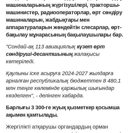
машиналарының жүргізушілері, тракторшы-
машинистер, радиооператорлар, өрт сөндіру
машиналарын, жабдықтары мен
аппаратураларын жөндейтін слесарлар, өрт-
бақылау мұнарасының бақылаушылары бар.
"Сондай-ақ 113 авиациялық
күзет өрт
сөндіруші-десантшының
жалақысы
көтеріледі.
Қаулыны іске асыруға 2024-2027 жылдарға
арналған республикалық бюджеттен 8 480,1
млн теңге көлемінде қаржылық шығындар
көзделген", - делінген хабарда.
Барлығы 3 300-ге жуық қызметкер қосымша
ақымен қамтылады.
Жергілікті атқарушы органдардың орман