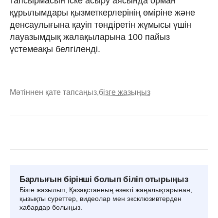
тапсырмасын іске асыру аясында орман
құрылымдары қызметкерлерінің өміріне және
денсаулығына қауіп төндіретін жұмысы үшін
лауазымдық жалақыларына 100 пайыз
үстемеақы белгіленді.
Мәтіннен қате тапсаңыз,
бізге жазыңыз
Барлығын бірінші болып біліп отырыңыз
Бізге жазылып, Қазақстанның өзекті жаңалықтарынан,
қызықты суреттер, видеолар мен эксклюзивтерден
хабардар болыңыз.