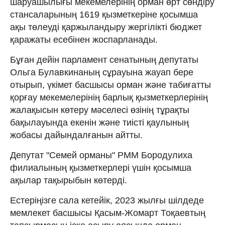
шаруашылығы мекемелерінің орман өрт сөндіру
стансаларының 1619 қызметкеріне қосымша
ақы төлеуді қаржыландыру жергілікті бюджет
қаражаты есебінен жоспарланады.
Бұған дейін парламент сенатының депутаты
Ольга Булавкинаның сұрауына жауап бере
отырып, үкімет басшысы орман және табиғатты
қорғау мекемелерінің барлық қызметкерлерінің
жалақысын көтеру мәселесі өзінің тұрақты
бақылауында екенін және тиісті қаулының
жобасы дайындалғанын айтты.
Депутат "Семей орманы" РММ Бородулиха
филиалының қызметкерлері үшін қосымша
ақылар тақырыбын көтерді.
Естеріңізге сала кетейік, 2023 жылғы шілдеде
мемлекет басшысы Қасым-Жомарт Тоқаевтың