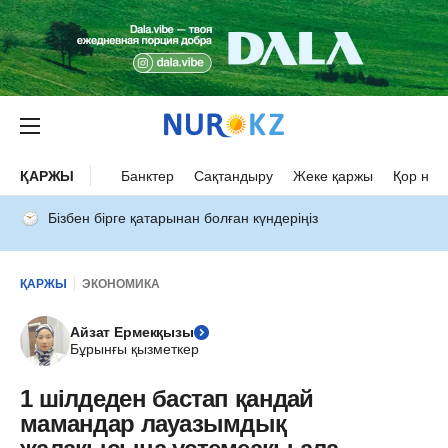
ҚАРЖЫ
Банктер
Сақтандыру
Жеке қаржы
Қор нар
Бізбен бірге қатарынан болған күндеріңіз
ҚАРЖЫ
ЭКОНОМИКА
Айзат Ермекқызы
Бұрынғы қызметкер
1 шілдеден бастап қандай
мамандар лауазымдық