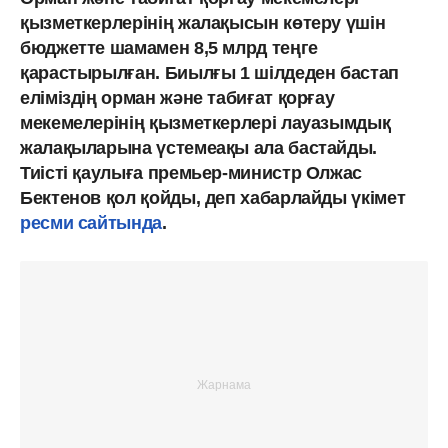
қызметкерлерінің жалақысын көтеру үшін
бюджетте шамамен 8,5 млрд теңге
қарастырылған. Биылғы 1 шілдеден бастап
еліміздің орман және табиғат қорғау
мекемелерінің қызметкерлері лауазымдық
жалақыларына үстемеақы ала бастайды.
Тиісті қаулыға премьер-министр Олжас
Бектенов қол қойды, деп хабарлайды үкімет
ресми сайтында
.