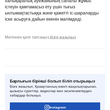
халықаралық әуежайының сапалы жұмыс
істеуін қамтамасыз ету үшін тығыз
ынтымақтастыққа және қажетті іс-шараларды
іске асыруға дайын екенін мәлімдеді.
Мәтіннен қате тапсаңыз,
бізге жазыңыз
Барлығын бірінші болып біліп отырыңыз
Бізге жазылып, Қазақстанның өзекті жаңалықтарынан,
қызықты суреттер, видеолар мен эксклюзивтерден
хабардар болыңыз.
Instagram