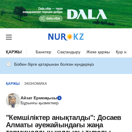
ҚАРЖЫ
Банктер
Сақтандыру
Жеке қаржы
Қор нар
Бізбен бірге қатарынан болған күндеріңіз
ҚАРЖЫ
ЭКОНОМИКА
Айзат Ермекқызы
Бұрынғы қызметкер
"Кемшіліктер анықталды": Досаев
Алматы әуежайындағы жаңа