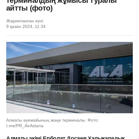
терминалдың жұмысы туралы
айтты (фото)
Жарияланған күні:
9 қазан 2024, 11:34
Алматы әуежайының жаңа терминалы. Фото:
t.me/PR_AirAstana
Алматы әкімі Ерболат Досаев Халықаралық