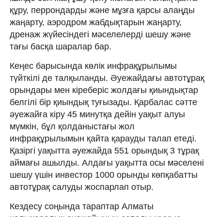
құру, перрондарды және мұзға қарсы алаңды
жаңарту, аэродром жабдықтарын жаңарту,
дренаж жүйесіндегі мәселелерді шешу және
тағы басқа шаралар бар.
Кеңес барысында көлік инфрақұрылымы
түйткілі де талқыланды. Әуежайдағы автотұрақ
орындары мен кіреберіс жолдағы қиындықтар
белгілі бір қиындық туғызады. Қарбалас сәтте
әуежайға кіру 45 минутқа дейін уақыт алуы
мүмкін, бұл қолданыстағы жол
инфрақұрылымын қайта қарауды талап етеді.
Қазіргі уақытта әуежайда 551 орындық 3 тұрақ
аймағы ашылды. Алдағы уақытта осы мәселені
шешу үшін инвестор 1000 орынды көпқабатты
автотұрақ салуды жоспарлап отыр.
Кездесу соңында тараптар Алматы