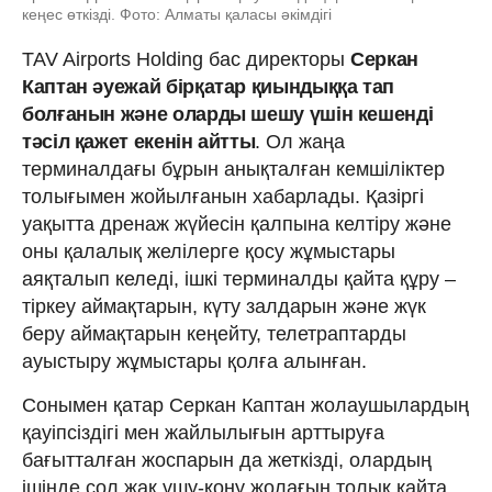
кеңес өткізді. Фото: Алматы қаласы әкімдігі
TAV Airports Holding бас директоры
Серкан
Каптан әуежай бірқатар қиындыққа тап
болғанын және оларды шешу үшін кешенді
тәсіл қажет екенін айтты
. Ол жаңа
терминалдағы бұрын анықталған кемшіліктер
толығымен жойылғанын хабарлады. Қазіргі
уақытта дренаж жүйесін қалпына келтіру және
оны қалалық желілерге қосу жұмыстары
аяқталып келеді, ішкі терминалды қайта құру –
тіркеу аймақтарын, күту залдарын және жүк
беру аймақтарын кеңейту, телетраптарды
ауыстыру жұмыстары қолға алынған.
Сонымен қатар Серкан Каптан жолаушылардың
қауіпсіздігі мен жайлылығын арттыруға
бағытталған жоспарын да жеткізді, олардың
ішінде сол жақ ұшу-қону жолағын толық қайта