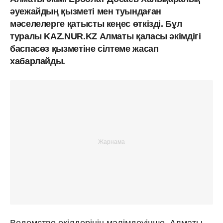
әуежайдың қызметі мен туындаған
мәселелерге қатысты кеңес өткізді. Бұл
туралы KAZ.NUR.KZ Алматы қаласы әкімдігі
баспасөз қызметіне сілтеме жасап
хабарлайды.
Ведомство өкілдерінің мәлімдеуінше, Алматы