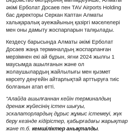
әкімі Ерболат Досаев пен TAV Airports Holding
бас директоры Серкан Каптан Алматы
халықаралық әуежайының қазіргі мәселелері
мен оны дамыту жоспарларын талқылады.
Кездесу барысында Алматы әкімі Ерболат
Досаев жаңа терминалдың жоспарланған
мерзімнен екі ай бұрын, яғни 2024 жылғы 1
маусымда ашылғанын және ол
жолаушылардың жайлылығы мен қызмет
көрсету деңгейін айтарлықтай арттыруға тиіс
болғанын атап өтті.
"Алайда ашылғаннан кейін терминалдың
дренаж жүйесінің істен шығуы,
эскалаторлардың дұрыс жұмыс істемеуі, жүк
беру кезінде кідірістер, қабырғадағы жарықтар
және т.б.
кемшіліктер анықталды
.