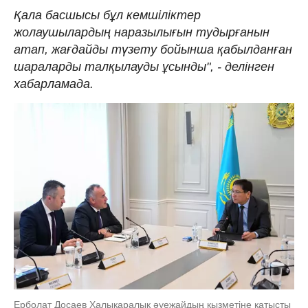
Қала басшысы бұл кемшіліктер
жолаушылардың наразылығын тудырғанын
атап, жағдайды түзету бойынша қабылданған
шараларды талқылауды ұсынды", - делінген
хабарламада.
Ерболат Досаев Халықаралық әуежайдың қызметіне қатысты