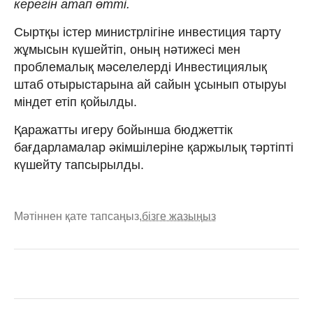
керегін атап өтті.
Сыртқы істер министрлігіне инвестиция тарту
жұмысын күшейтіп, оның нәтижесі мен
проблемалық мәселелерді Инвестициялық
штаб отырыстарына ай сайын ұсынып отыруы
міндет етіп қойылды.
Қаражатты игеру бойынша бюджеттік
бағдарламалар әкімшілеріне қаржылық тәртіпті
күшейту тапсырылды.
Мәтіннен қате тапсаңыз,
бізге жазыңыз