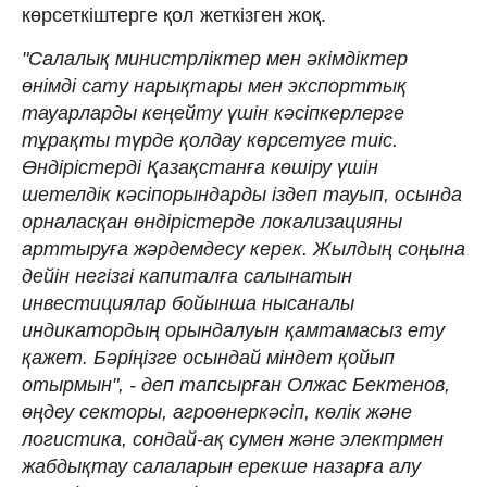
көрсеткіштерге қол жеткізген жоқ.
"Салалық министрліктер мен әкімдіктер
өнімді сату нарықтары мен экспорттық
тауарларды кеңейту үшін кәсіпкерлерге
тұрақты түрде қолдау көрсетуге тиіс.
Өндірістерді Қазақстанға көшіру үшін
шетелдік кәсіпорындарды іздеп тауып, осында
орналасқан өндірістерде локализацияны
арттыруға жәрдемдесу керек. Жылдың соңына
дейін негізгі капиталға салынатын
инвестициялар бойынша нысаналы
индикатордың орындалуын қамтамасыз ету
қажет. Бәріңізге осындай міндет қойып
отырмын", - деп тапсырған Олжас Бектенов,
өңдеу секторы, агроөнеркәсіп, көлік және
логистика, сондай-ақ сумен және электрмен
жабдықтау салаларын ерекше назарға алу