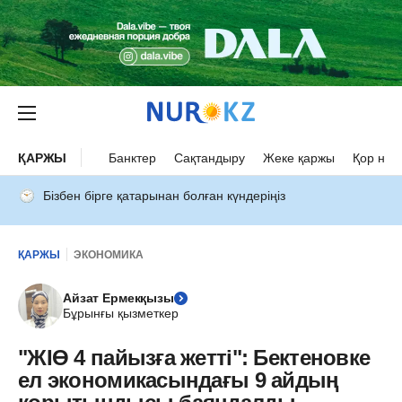
ҚАРЖЫ
Банктер
Сақтандыру
Жеке қаржы
Қор нар
Бізбен бірге қатарынан болған күндеріңіз
ҚАРЖЫ
ЭКОНОМИКА
Айзат Ермекқызы
Бұрынғы қызметкер
"ЖІӨ 4 пайызға жетті": Бектеновке
ел экономикасындағы 9 айдың