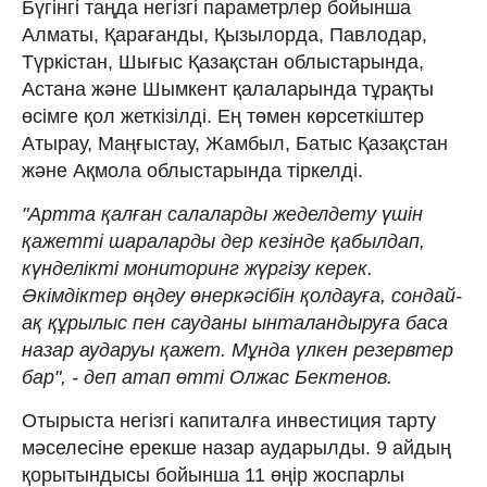
Бүгінгі таңда негізгі параметрлер бойынша
Алматы, Қарағанды, Қызылорда, Павлодар,
Түркістан, Шығыс Қазақстан облыстарында,
Астана және Шымкент қалаларында тұрақты
өсімге қол жеткізілді. Ең төмен көрсеткіштер
Атырау, Маңғыстау, Жамбыл, Батыс Қазақстан
және Ақмола облыстарында тіркелді.
"Артта қалған салаларды жеделдету үшін
қажетті шараларды дер кезінде қабылдап,
күнделікті мониторинг жүргізу керек.
Әкімдіктер өңдеу өнеркәсібін қолдауға, сондай-
ақ құрылыс пен сауданы ынталандыруға баса
назар аударуы қажет. Мұнда үлкен резервтер
бар", - деп атап өтті Олжас Бектенов.
Отырыста негізгі капиталға инвестиция тарту
мәселесіне ерекше назар аударылды. 9 айдың
қорытындысы бойынша 11 өңір жоспарлы