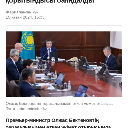
қорытындысы баяндалды
Жарияланған күні:
15 қазан 2024, 16:33
Олжас Бектеновтің төрағалығымен өткен үкімет отырысы.
Фото: primeminister.kz
Премьер-министр Олжас Бектеновтің
төрағалығымен өткен үкімет отырысында