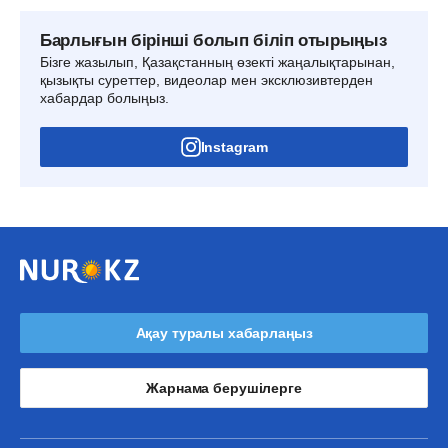
Барлығын бірінші болып біліп отырыңыз
Бізге жазылып, Қазақстанның өзекті жаңалықтарынан,
қызықты суреттер, видеолар мен эксклюзивтерден
хабардар болыңыз.
Instagram
Ақау туралы хабарлаңыз
Жарнама берушілерге