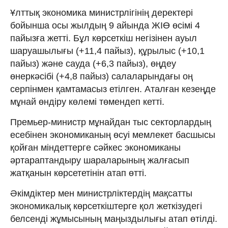
Ұлттық экономика министрлігінің деректері
бойынша осы жылдың 9 айында ЖІӨ өсімі 4
пайызға жетті. Бұл көрсеткіш негізінен ауыл
шаруашылығы (+11,4 пайыз), құрылыс (+10,1
пайыз) және сауда (+6,3 пайыз), өңдеу
өнеркәсібі (+4,8 пайыз) салаларындағы оң
серпінмен қамтамасыз етілген. Аталған кезеңде
мұнай өндіру көлемі төмендеп кетті.
Премьер-министр мұнайдан тыс секторлардың
есебінен экономиканың өсуі мемлекет басшысы
қойған міндеттерге сәйкес экономиканы
әртараптандыру шараларының жалғасып
жатқанын көрсететінін атап өтті.
Әкімдіктер мен министрліктердің мақсатты
экономикалық көрсеткіштерге қол жеткізудегі
белсенді жұмысының маңыздылығы атап өтілді.