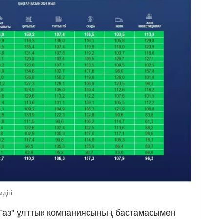
дігі
Газ" ұлттық компаниясының бастамасымен