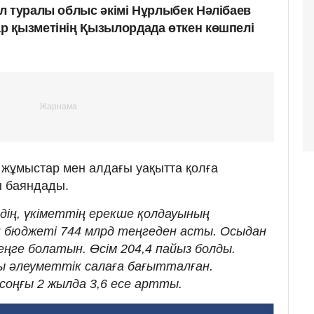
л туралы облыс әкімі Нұрлыбек Нәлібаев
 қызметінің Қызылордада өткен көшпелі
 жұмыстар мен алдағы уақытта қолға
 баяндады.
іздің, үкіметтің ерекше қолдауының
 бюджеті 744 млрд теңгеден асты. Осыдан
еңге болатын. Өсім 204,4 пайыз болды.
зы әлеуметтік салаға бағытталған.
оңғы 2 жылда 3,6 есе артты.