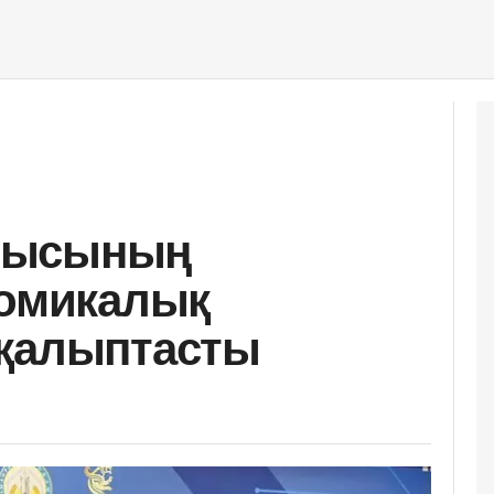
лысының
номикалық
 қалыптасты