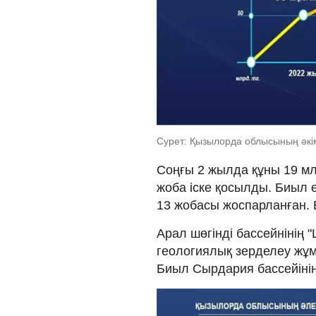
Сурет: Қызылорда облысының әкім
Соңғы 2 жылда құны 19 мл
жоба іске қосылды. Биыл ө
13 жобасы жоспарланған. Б
Арал шөгінді бассейнінің 
геологиялық зерделеу жұ
Биыл Сырдария бассейінін