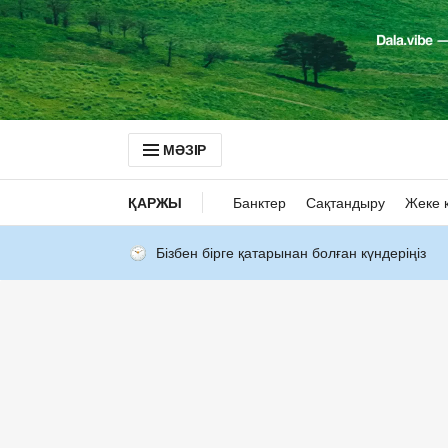
МӘЗІР
ҚАРЖЫ
Банктер
Сақтандыру
Жеке 
Бізбен бірге қатарынан болған күндеріңіз