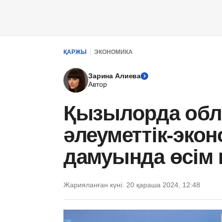
ҚАРЖЫ
ЭКОНОМИКА
Зарина Алиева
Автор
Қызылорда об
әлеуметтік-эко
дамуында өсім
Жарияланған күні:
20 қараша 2024, 12:48