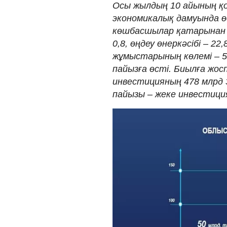
Осы жылдың 10 айының 
экономикалық дамуында ө
көшбасшылар қатарынан кө
0,8, өңдеу өнеркәсібі – 2
жұмыстарының көлемі – 50,
пайызға өсті. Биылға жос
инвестицияның 478 млрд 
пайызы – жеке инвестициял