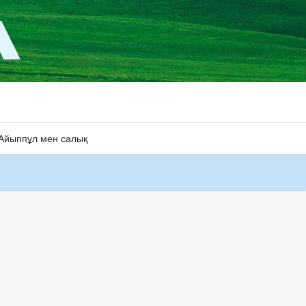
Айыппұл мен салық