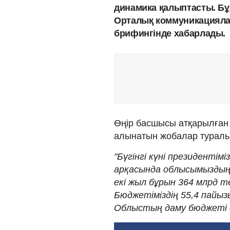
динамика қалыптасты. Бұ
Орталық коммуникациялар
брифингінде хабарлады.
Өңір басшысы атқарылған
алынатын жобалар туралы
"Бүгінгі күні президентім
арқасында облысымыздың
екі жыл бұрын 364 млрд т
Бюджетіміздің 55,4 пайы
Облыстың даму бюджеті с