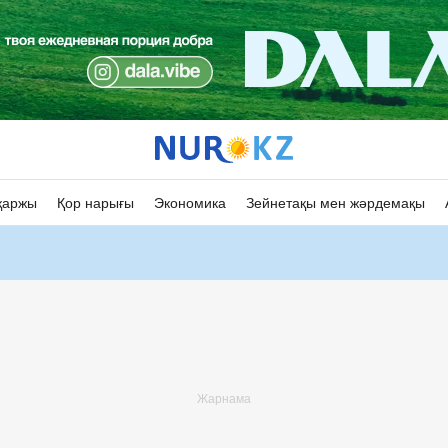
қаржы
Қор нарығы
Экономика
Зейнетақы мен жәрдемақы