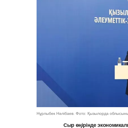
Нұрлыбек Нәлібаев. Фото: Қызылорда облысының
Сыр өңірінде экономикал