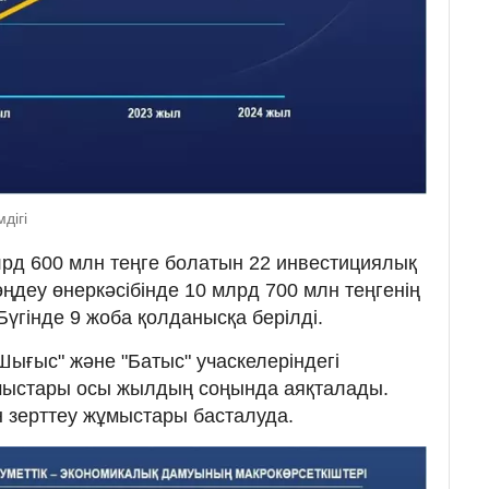
дігі
рд 600 млн теңге болатын 22 инвестициялық
ңдеу өнеркәсібінде 10 млрд 700 млн теңгенің
үгінде 9 жоба қолданысқа берілді.
"Шығыс" және "Батыс" учаскелеріндегі
мыстары осы жылдың соңында аяқталады.
 зерттеу жұмыстары басталуда.