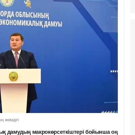
 әкімдігі
ық дамудың макрокөрсеткіштері бойынша оң