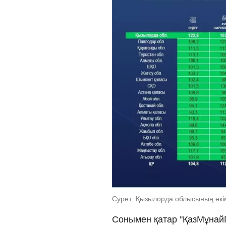
Сурет: Қызылорда облысының әкім
Сонымен қатар "ҚазМұнай