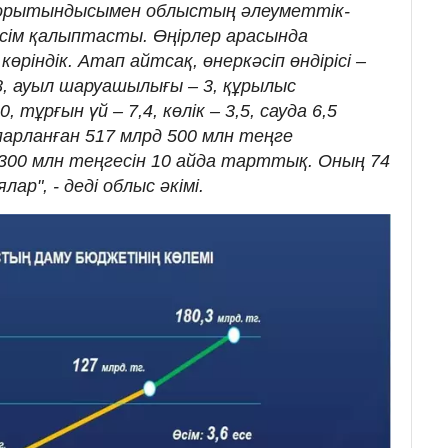
қорытындысымен облыстың әлеуметтік-
сім қалыптасты. Өңірлер арасында
ріндік. Атап айтсақ, өнеркәсіп өндірісі –
2,8, ауыл шаруашылығы – 3, құрылыс
 тұрғын үй – 7,4, көлік – 3,5, сауда
6,5
парланған 517 млрд 500 млн теңге
300 млн теңгесін 10 айда тарттық. Оның 74
ар", - деді облыс әкімі.