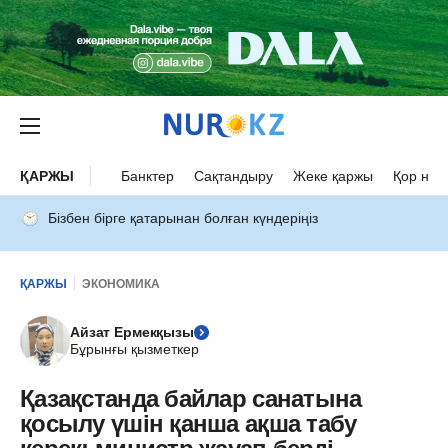
ҚАРЖЫ
Банктер
Сақтандыру
Жеке қаржы
Қор нар
Бізбен бірге қатарынан болған күндеріңіз
ҚАРЖЫ
ЭКОНОМИКА
Айзат Ермекқызы
Бұрынғы қызметкер
Қазақстанда байлар санатына
қосылу үшін қанша ақша табу