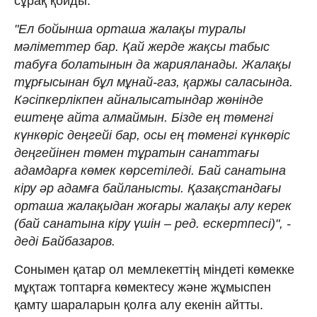
сұрақ қойды.
"Ел бойынша орташа жалақы туралы
мәліметтер бар. Қай жерде жақсы табыс
табуға болатынын да жарияланады. Жалақы
тұрғысынан бұл мұнай-газ, қаржы саласында.
Кәсіпкерлікпен айналысатындар жөнінде
ештеңе айта алмаймын. Бізде ең төменгі
күнкөріс деңгейі бар, осы ең төменгі күнкөріс
деңгейінен төмен тұратын санаттағы
адамдарға көмек көрсетіледі. Бай санатына
кіру әр адамға байланысты. Қазақстандағы
орташа жалақыдан жоғары жалақы алу керек
(бай санатына кіру үшін – ред. ескертпесі)", -
деді Байбазаров.
Сонымен қатар ол мемлекеттің міндеті көмекке
мұқтаж топтарға көмектесу және жұмыспен
қамту шараларын қолға алу екенін айтты.