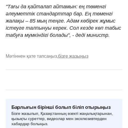
"Тағы да қайталап айтамын: ең төменгі
әлеуметтік стандарттар бар. Ең төменгі
жалақы – 85 мың теңге. Адам көбірек жұмыс
істеуге талпынуы керек. Сол кезде көп табыс
табуға мүмкіндігі болады", - деді министр.
Мәтіннен қате тапсаңыз,
бізге жазыңыз
Барлығын бірінші болып біліп отырыңыз
Бізге жазылып, Қазақстанның өзекті жаңалықтарынан,
қызықты суреттер, видеолар мен эксклюзивтерден
хабардар болыңыз.