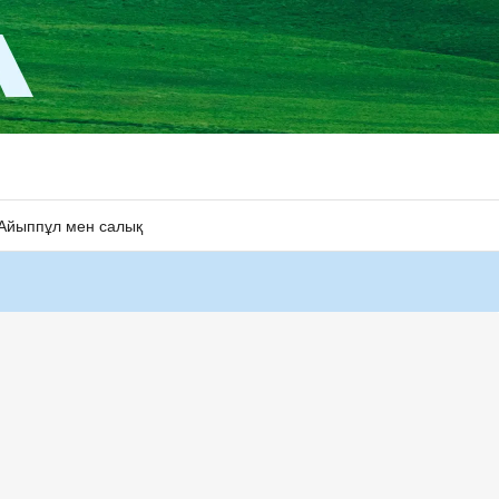
Айыппұл мен салық