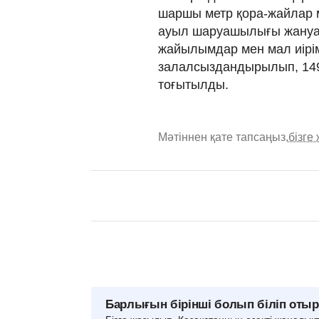
шаршы метр қора-жайлар 
ауыл шаруашылығы жануар
жайылымдар мен мал иірі
залалсыздандырылып, 149 7
тоғытылды.
Мәтіннен қате тапсаңыз,
бізге
Барлығын бірінші болып біліп оты