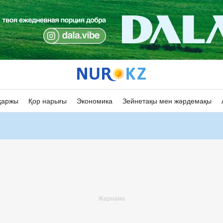
қаржы
Қор нарығы
Экономика
Зейнетақы мен жәрдемақы