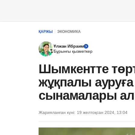
ҚАРЖЫ
ЭКОНОМИКА
Ұлжан Ибраим
Бұрынғы қызметкер
Шымкентте төрт 
жұқпалы ауруға
сынамалары а
Жарияланған күні:
19 желтоқсан 2024, 13:04