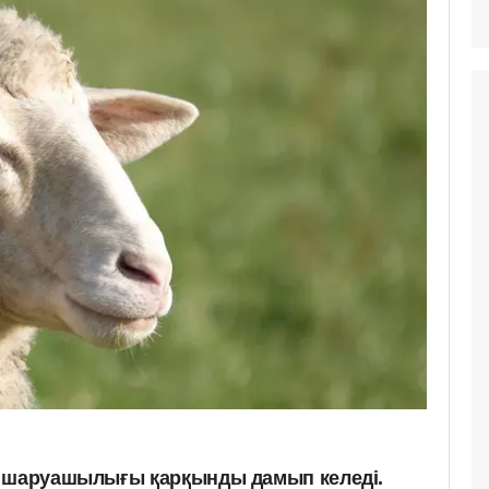
л шаруашылығы қарқынды дамып келеді.