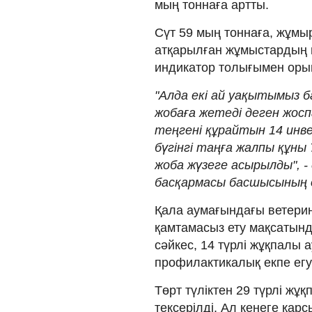
мың тоннаға артты.
Сүт 59 мың тоннаға, жұмы
атқарылған жұмыстардың н
индикатор толығымен ор
"Алда екі ай уақытымыз б
жобаға жетеді деген жос
теңгені құрайтын 14 инв
бүгінгі таңға жалпы құны
жоба жүзеге асырылды", 
басқармасы басшысының 
Қала аумағындағы ветерин
қамтамасыз ету мақсатын
сәйкес, 14 түрлі жұқпалы 
профилактикалық екпе егу
Төрт түліктен 29 түрлі ж
тексерілді. Ал кенеге қар