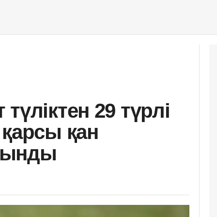
түліктен 29 түрлі
 қарсы қан
лынды