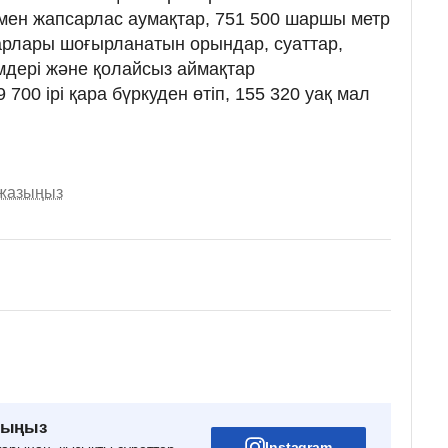
мен жапсарлас аумақтар, 751 500 шаршы метр
лары шоғырланатын орындар, суаттар,
мдері және қолайсыз аймақтар
00 ірі қара бүркуден өтіп, 155 320 уақ мал
 жазыңыз
рыңыз
Instagram