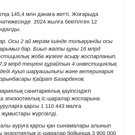
ртқа 145,4 млн данаға жетті. Жоғарыда
әтижесінде 2024 жылға бекітілген 12
ындалды.
ар. Осы 2 ай мерзім ішінде толыққанды осы
парымыз бар. Биыл жалпы құны 16 млрд
естициялық жоба жүзеге асыру жоспарланып,
 7,9 млрд теңгені құрайтын 4 инвестициялық
- деді Ауыл шаруашылығы және ветеринария
орынбасары Қайрат Базарбеков.
ариялық санитариялық қауіпсіздікті
да эпизоотиялық іс-шаралар жоспарына
ауруларға қарсы 1 110 443 малға
 жұмыстары жүргізілді.
ұқпалы ауруға қарсы қан сынамалары алынып
сы энзоотиялық іс-шаралар бойынша 3 900 000