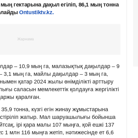
 мың гектарына дақыл егіліп, 86,1 мың тонна
арлайды
Ontustiktv.kz.
лдар – 10,9 мың га, малазықтық дақылдар – 9
 – 3,1 мың га, майлы дақылдар – 3 мың га,
Сонымен қатар 2024 жылы өнімділікті арттыру
ығы саласын мемлекеттік қолдауға жергілікті
қаржы қаралған.
 35,9 тонна, күзгі егін жинау жұмыстарына
естіріліп жатыр. Мал шаруашылығы бойынша
тсақ, ірі қара малы 107 мыңға, қой ешкі 137
с 1 млн 116 мыңға жетіп, нәтижесінде ет 6,6