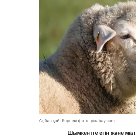
Ақ бас қой. Көрнекі фото: pixabay.com
Шымкентте егін және ма