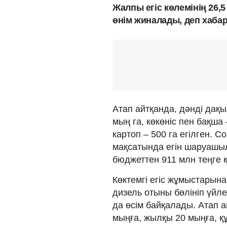
Жалпы егіс көлемінің 26,5
өнім жиналады, деп хаб
Атап айтқанда, дәнді дақы
мың га, көкөніс пен бақша
картоп – 500 га егілген. 
мақсатында егін шаруашыл
бюджеттен 911 млн теңге 
Көктемгі егіс жұмыстарына
дизель отыны бөлініп үйл
да өсім байқалады. Атап ай
мыңға, жылқы 20 мыңға, құ