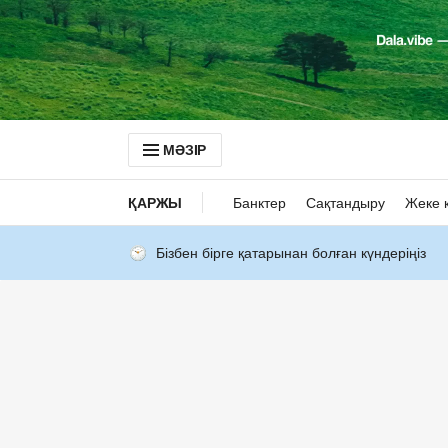
МӘЗІР
ҚАРЖЫ
Банктер
Сақтандыру
Жеке 
Бізбен бірге қатарынан болған күндеріңіз