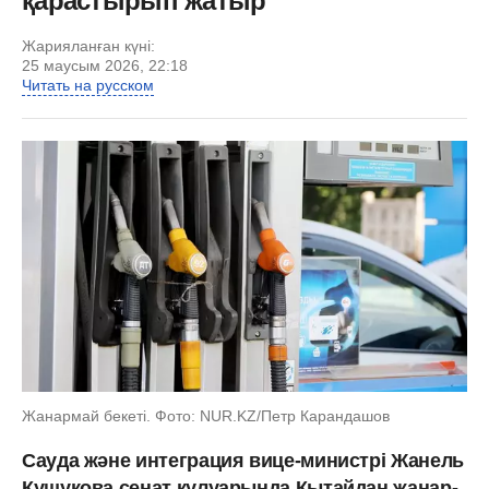
қарастырып жатыр
Жарияланған күні:
25 маусым 2026, 22:18
Читать на русском
Жанармай бекеті. Фото: NUR.KZ/Петр Карандашов
Сауда және интеграция вице-министрі Жанель
Кушукова сенат кулуарында Қытайдан жанар-