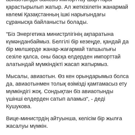
қарастырылып жатыр. Ал жеткізілетін жанармай
көлемі Қазақстанның ішкі нарығындағы
сұранысқа байланысты болады.
"Біз Энергетика министрлігінің ақпаратына
күмәнданбаймыз. Белгілі бір кезеңде, қандай да
бір мөлшерде жанар-жағармай тапшылығы
сезіле қалса, оны басқа елдерден импорттай
алатындай мүмкіндікті жасап жатырмыз.
Мысалы, авиаотын. Өз кен орындарымыз болса
да, авиаотынмен толық өзімізді қамтамасыз ету
мүмкіндігі жоқ. Сондықтан біз авиаотынды
үшінші елдерден сатып аламыз", - деді
Кушукова.
Вице-министрдің айтуынша, келісім бір жылға
жасалуы мүмкін.