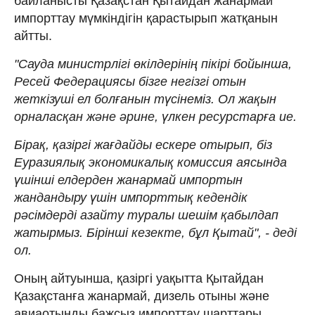
байланысты Қазақстан Қытайдан жанармай
импорттау мүмкіндігін қарастырып жатқанын
айтты.
"Сауда министрлігі өкілдерінің пікірі бойынша,
Ресей Федерациясы бізге негізгі отын
жеткізуші ел болғанын түсінеміз. Ол жақын
орналасқан және әрине, үлкен ресурстарға ие.
Бірақ, қазіргі жағдайды ескере отырып, біз
Еуразиялық экономикалық комиссия аясында
үшінші елдерден жанармай импортын
жандандыру үшін импорттық кедендік
рәсімдерді азайту туралы шешім қабылдап
жатырмыз. Бірінші кезекте, бұл Қытай", - деді
ол.
Оның айтуынша, қазіргі уақытта Қытайдан
Қазақстанға жанармай, дизель отыны және
авиаотынды бажсыз импорттау шарттары