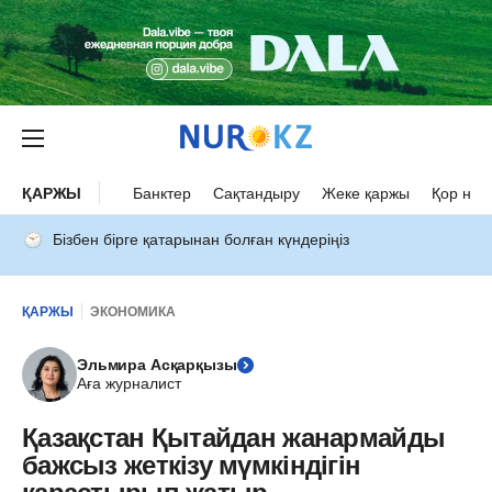
ҚАРЖЫ
Банктер
Сақтандыру
Жеке қаржы
Қор нар
Бізбен бірге қатарынан болған күндеріңіз
ҚАРЖЫ
ЭКОНОМИКА
Эльмира Асқарқызы
Аға журналист
Қазақстан Қытайдан жанармайды
бажсыз жеткізу мүмкіндігін