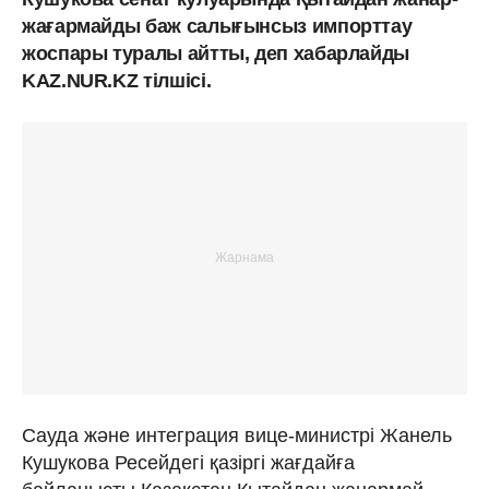
жағармайды баж салығынсыз импорттау
жоспары туралы айтты, деп хабарлайды
KAZ.NUR.KZ тілшісі.
Сауда және интеграция вице-министрі Жанель
Кушукова Ресейдегі қазіргі жағдайға