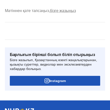
Мәтіннен қате тапсаңыз,
бізге жазыңыз
Барлығын бірінші болып біліп отырыңыз
Бізге жазылып, Қазақстанның өзекті жаңалықтарынан,
қызықты суреттер, видеолар мен эксклюзивтерден
хабардар болыңыз.
Instagram