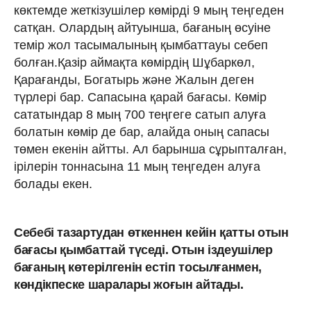
көктемде жеткізушілер көмірді 9 мың теңгеден
сатқан. Олардың айтуынша, бағаның өсуіне
темір жол тасымалының қымбаттауы себеп
болған.Қазір аймақта көмірдің Шұбаркөл,
Қарағанды, Богатырь және Жалын деген
түрлері бар. Сапасына қарай бағасы. Көмір
сататындар 8 мың 700 теңгеге сатып алуға
болатын көмір де бар, алайда оның сапасы
төмен екенін айтты. Ал барынша сұрыпталған,
ірілерін тоннасына 11 мың теңгеден алуға
болады екен.
Себебі тазартудан өткеннен кейін қатты отын
бағасы қымбаттай түседі. Отын іздеушілер
бағаның көтерілгенін естіп тосылғанмен,
көндікпеске шаралары жоғын айтады.