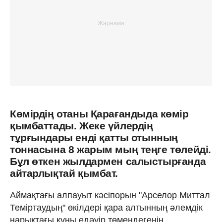
Көмірдің отаны Қарағандыда көмір
қымбаттады. Жеке үйлердің
тұрғындары енді қатты отынның
тоннасына 8 жарым мың теңге төлейді.
Бұл өткен жылдармен салыстырғанда
айтарлықтай қымбат.
Аймақтағы алпауыт кәсіпорын "Арселор Миттал
Теміртаудың" өкілдері қара алтынның әлемдік
нарықтағы құны едәуір төмендегенін