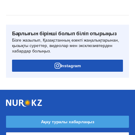
Барлығын бірінші болып біліп отырыңыз
Бізге жазылып, Қазақстанның өзекті жаңалықтарынан,
қызықты суреттер, видеолар мен эксклюзивтерден
хабардар болыңыз.
Instagram
Ақау туралы хабарлаңыз