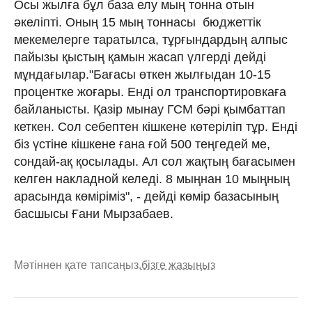
Осы жылға бұл база елу мың тонна отын
әкеліпті. Оның 15 мың тоннасы бюджеттік
мекемелерге таратылса, тұрғындардың алпыс
пайызы қыстың қамын жасап үлгерді дейді
мұндағылар."Бағасы өткен жылғыдан 10-15
процентке жоғары. Енді ол транспортировкаға
байланысты. Қазір мынау ГСМ бәрі қымбаттап
кеткен. Сол себептен кішкене көтеріліп тұр. Енді
біз үстіне кішкене ғана ғой 500 теңгедей ме,
сондай-ақ қосылады. Ал сол жақтың бағасымен
келген накладной келеді. 8 мыңнан 10 мыңның
арасында көміріміз", - дейді көмір базасының
басшысы Ғани Мырзабаев.
Мәтіннен қате тапсаңыз,
бізге жазыңыз