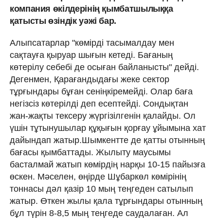
компания өкілдерінің қымбатшылыққа
қатысты өзіндік уәжі бар.
Алыпсатарлар "көмірді тасымалдау мен
сақтауға қыруар шығын кетеді. Бағаның
көтерілу себебі де осыған байланысты" дейді.
Дегенмен, Қарағандыдағы жеке сектор
тұрғындары бұған сеніңкіремейді. Олар баға
негізсіз көтерілді деп есептейді. Сондықтан
жан-жақты тексеру жүргізілгенін қалайды. Ол
үшін тұтынушылар құқығын қорғау ұйымына хат
дайындап жатыр.Шымкентте де қатты отынның
бағасы қымбаттады. Жылыту маусымы
басталмай жатып көмірдің нарқы 10-15 пайызға
өскен. Мәселен, өңірде Шұбаркөл көмірінің
тоннасы дәл қазір 10 мың теңгеден сатылып
жатыр. Өткен жылы қала тұрғындары отынның
бұл түрін 8-8,5 мың теңгеде саудалаған. Ал