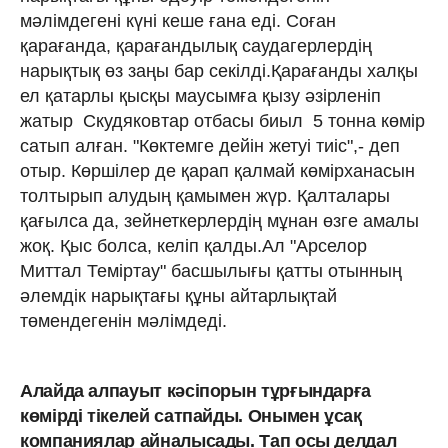
мәлімдегені күні кеше ғана еді. Соған
қарағанда, қарағандылық саудагерлердің
нарықтық өз заңы бар секілді.Қарағанды халқы
ел қатарлы қысқы маусымға қызу әзірленіп
жатыр Скудяковтар отбасы биыл 5 тонна көмір
сатып алған. "Көктемге дейін жетуі тиіс",- деп
отыр. Көршілер де қарап қалмай көмірханасын
толтырып алудың қамымен жүр. Қалталары
қағылса да, зейнеткерлердің мұнан өзге амалы
жоқ. Қыс болса, келіп қалды.Ал "Арселор
Миттал Теміртау" басшылығы қатты отынның
әлемдік нарықтағы құны айтарлықтай
төмендегенін мәлімдеді.
Алайда алпауыт кәсіпорын тұрғындарға
көмірді тікелей сатпайды. Онымен ұсақ
компаниялар айналысады. Тап осы делдал