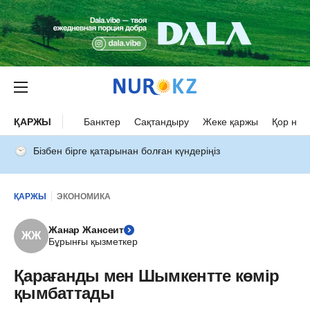
ҚАРЖЫ
Банктер
Сақтандыру
Жеке қаржы
Қор нар
Бізбен бірге қатарынан болған күндеріңіз
ҚАРЖЫ
ЭКОНОМИКА
Жанар Жансеит
ЖЖ
Бұрынғы қызметкер
Қарағанды мен Шымкентте көмір
қымбаттады