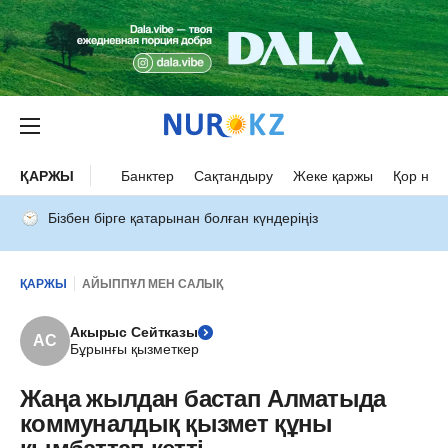
ҚАРЖЫ
Банктер
Сақтандыру
Жеке қаржы
Қор нар
Бізбен бірге қатарынан болған күндеріңіз
ҚАРЖЫ
АЙЫППҰЛ МЕН САЛЫҚ
Акырыс Сейтказы
АС
Бұрынғы қызметкер
Жаңа жылдан бастап Алматыда
коммуналдық қызмет құны