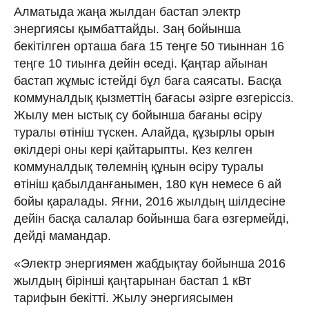
Алматыда жаңа жылдан бастап электр
энергиясы қымбаттайды. Заң бойынша
бекітілген орташа баға 15 теңге 50 тиыннан 16
теңге 10 тиынға дейін өседі. Қаңтар айынан
бастап жұмыс істейді бұл баға саясаты. Басқа
коммуналдық қызметтің бағасы әзірге өзгеріссіз.
Жылу мен ыстық су бойынша бағаны өсіру
туралы өтініш түскен. Алайда, құзырлы орын
өкілдері оны кері қайтарыпты. Кез келген
коммуналдық төлемнің құнын өсіру туралы
өтініш қабылданғанымен, 180 күн немесе 6 ай
бойы қаралады. Яғни, 2016 жылдың шілдесіне
дейін басқа салалар бойынша баға өзгермейді,
дейді мамандар.
«Электр энергиямен жабдықтау бойынша 2016
жылдың бірінші қаңтарынан бастап 1 кВт
тарифын бекітті. Жылу энергиясымен