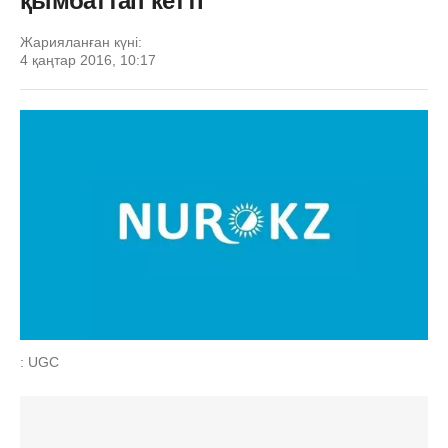
қымбаттап кетті
Жарияланған күні:
4 қаңтар 2016, 10:17
: UGC