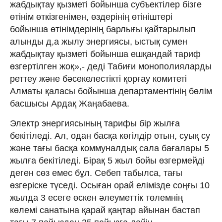
жабдықтау қызметі бойынша субъектілер бізге
өтінім өткізгенімен, өздерінің өтініштері
бойынша өтінімдерінің барлығы қайтарылып
алынды д,а жылу энергиясы, ыстық сумен
жабдықтау қызметі бойынша ешқандай тариф
өзгертілген жоқ»,- деді Табиғи монополияларды
реттеу және бәсекелестікті қорғау комитеті
Алматы қаласы бойынша департаментінің бөлім
басшысы Ардақ Жаңабаева.
Электр энергиясының тарифы бір жылға
бекітіледі. Ал, одан басқа көгілдір отын, суық су
және тағы басқа коммуналдық сала бағалары 5
жылға бекітіледі. Бірақ 5 жыл бойы өзгермейді
деген сөз емес бұл. Себеп табылса, тағы
өзгеріске түседі. Осыған орай елімізде соңғы 10
жылда 3 есеге өскен әлеуметтік төлемнің
көлемі санатына қарай қаңтар айынан бастап