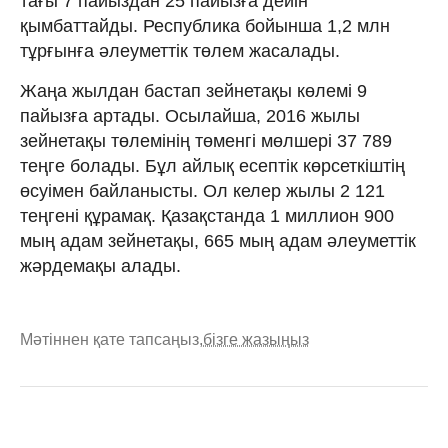
тағы 7 пайыздан 25 пайызға дейін
қымбаттайды. Республика бойынша 1,2 млн
тұрғынға әлеуметтік төлем жасалады.
Жаңа жылдан бастап зейнетақы көлемі 9
пайызға артады. Осылайша, 2016 жылы
зейнетақы төлемінің төменгі мөлшері 37 789
теңге болады. Бұл айлық есептік көрсеткіштің
өсуімен байланысты. Ол келер жылы 2 121
теңгені құрамақ. Қазақстанда 1 миллион 900
мың адам зейнетақы, 665 мың адам әлеуметтік
жәрдемақы алады.
Мәтіннен қате тапсаңыз,
бізге жазыңыз