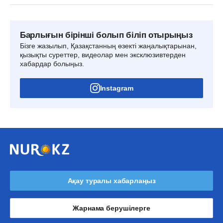
Барлығын бірінші болып біліп отырыңыз
Бізге жазылып, Қазақстанның өзекті жаңалықтарынан,
қызықты суреттер, видеолар мен эксклюзивтерден
хабардар болыңыз.
Instagram
Ақау туралы хабарлаңыз
Жарнама берушілерге