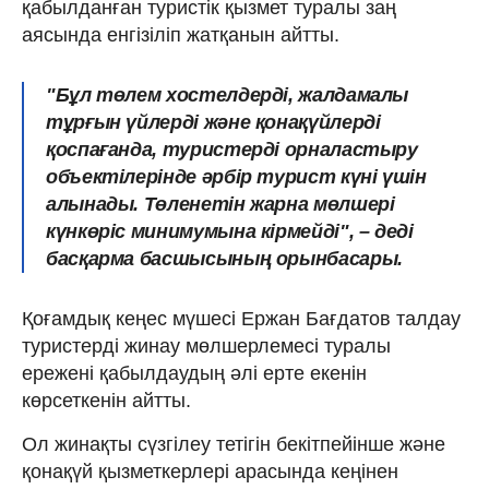
қабылданған туристік қызмет туралы заң
аясында енгізіліп жатқанын айтты.
"Бұл төлем хостелдерді, жалдамалы
тұрғын үйлерді және қонақүйлерді
қоспағанда, туристерді орналастыру
объектілерінде әрбір турист күні үшін
алынады. Төленетін жарна мөлшері
күнкөріс минимумына кірмейді", – деді
басқарма басшысының орынбасары.
Қоғамдық кеңес мүшесі Ержан Бағдатов талдау
туристерді жинау мөлшерлемесі туралы
ережені қабылдаудың әлі ерте екенін
көрсеткенін айтты.
Ол жинақты сүзгілеу тетігін бекітпейінше және
қонақүй қызметкерлері арасында кеңінен