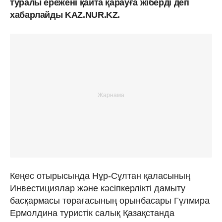
туралы ережені қайта қарауға жіберді деп
хабарлайды KAZ.NUR.KZ.
Кеңес отырысында Нұр-Сұлтан қаласының
Инвестициялар және кәсіпкерлікті дамыту
басқармасы төрағасының орынбасары Гүлмира
Ермолдина туристік салық Қазақстанда