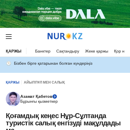
ҚАРЖЫ
Банктер
Сақтандыру
Жеке қаржы
Қор нар
Бізбен бірге қатарынан болған күндеріңіз
ҚАРЖЫ
АЙЫППҰЛ МЕН САЛЫҚ
Азамат Қабетов
Бұрынғы қызметкер
Қоғамдық кеңес Нұр-Сұлтанда
туристік салық енгізуді мақұлдады