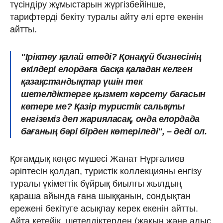
түсіндіру жұмыстарын жүргізбейінше,
тарифтерді бекіту туралы айту әлі ерте екенін
айтты.
"Іріктеу қалай өтеді? Қонақүй бизнесінің
өкілдері елордаға басқа қаладан келген
қазақстандықтар үшін тек
шетелдіктерге қызмет көрсету бағасын
көтере ме? Қазір туристік салықты
енгіземіз деп жарияласақ, онда елордада
бағаның бәрі бірден көтеріледі", – деді ол.
Қоғамдық кеңес мүшесі Жанат Нұрғалиев
әріптесін қолдап, туристік коллекцияны енгізу
туралы үкіметтік бұйрық биылғы жылдың
қараша айында ғана шыққанын, сондықтан
ережені бекітуге асықпау керек екенін айтты.
Айта кетейік, шетелдіктерден (жақын және алыс