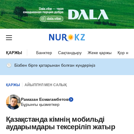
ҚАРЖЫ
Банктер
Сақтандыру
Жеке қаржы
Қор нар
Бізбен бірге қатарынан болған күндеріңіз
ҚАРЖЫ
АЙЫППҰЛ МЕН САЛЫҚ
Рамазан Есмағамбетов
Бұрынғы қызметкер
Қазақстанда кімнің мобильді
аударымдары тексеріліп жатыр