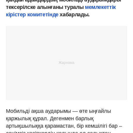
тексерілске алынғаны туралы
мемлекеттік
кірістер комитетінде
хабарлады.
Мобильді ақша аударымы — өте ыңғайлы
қаржылық құрал. Дегенмен барлық
артықшылыққа қарамастан, бір кемшілігі бар –