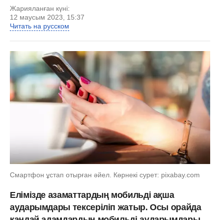
Жарияланған күні:
12 маусым 2023, 15:37
Читать на русском
Смартфон ұстап отырған әйел. Көрнекі сурет: pixabay.com
Елімізде азаматтардың мобильді ақша
аударымдары тексеріліп жатыр. Осы орайда
қандай адамдардың мобильді аударымдары