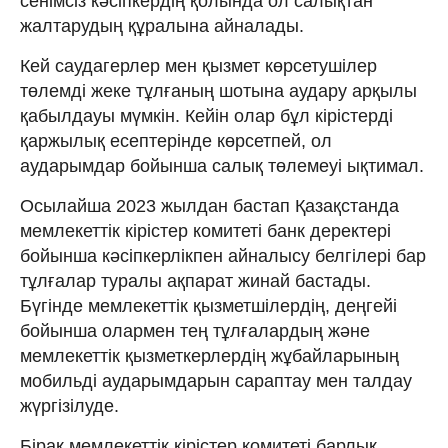
сенімсіз кәсіпкердің қолында ол салықтан
жалтарудың құралына айналады.
Кей саудагерлер мен қызмет көрсетушілер
төлемді жеке тұлғаның шотына аудару арқылы
қабылдауы мүмкін. Кейін олар бұл кірістерді
қаржылық есептерінде көрсетпей, ол
аударымдар бойынша салық төлемеуі ықтимал.
Осылайша 2023 жылдан бастап Қазақстанда
мемлекеттік кірістер комитеті банк деректері
бойынша кәсіпкерлікпен айналысу белгілері бар
тұлғалар туралы ақпарат жинай бастады.
Бүгінде мемлекеттік қызметшілердің, деңгейі
бойынша олармен тең тұлғалардың және
мемлекеттік қызметкерлердің жұбайларының
мобильді аударымдарын сараптау мен талдау
жүргізілуде.
Бірақ мемлекеттік кірістер комитеті барлық