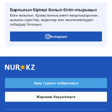
Барлығын бірінші болып біліп отырыңыз
Бізге жазылып, Қазақстанның өзекті жаңалықтарынан,
қызықты суреттер, видеолар мен эксклюзивтерден
хабардар болыңыз.
Instagram
Ақау туралы хабарлаңыз
Жарнама берушілерге