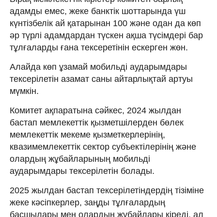
адамды емес, жеке банктік шоттарында үш
күнтізбелік ай қатарынан 100 және одан да көп
әр түрлі адамдардан түскен ақша түсімдері бар
тұлғаларды ғана тексеретінін ескерген жөн.
Алайда көп ұзамай мобильді аударымдары
тексерілетін азамат саны айтарлықтай артуы
мүмкін.
Комитет ақпаратына сәйкес, 2024 жылдан
бастап мемлекеттік қызметшілерден бөлек
мемлекеттік мекеме қызметкерлерінің,
квазимемлекеттік сектор субъектілерінің және
олардың жұбайларының мобильді
аударымдары тексерілетін болады.
2025 жылдан бастап тексерілетіндердің тізіміне
жеке кәсіпкерлер, заңды тұлғалардың
басшылары мен олардың жұбайлары кіреді, ал