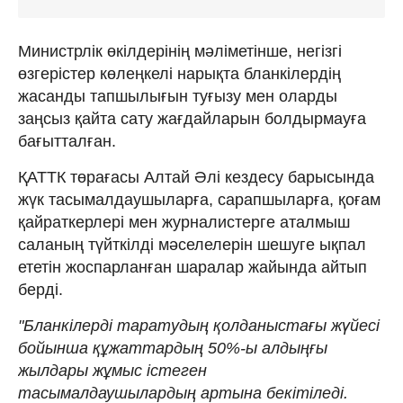
Министрлік өкілдерінің мәліметінше, негізгі
өзгерістер көлеңкелі нарықта бланкілердің
жасанды тапшылығын туғызу мен оларды
заңсыз қайта сату жағдайларын болдырмауға
бағытталған.
ҚАТТК төрағасы Алтай Әлі кездесу барысында
жүк тасымалдаушыларға, сарапшыларға, қоғам
қайраткерлері мен журналистерге аталмыш
саланың түйткілді мәселелерін шешуге ықпал
ететін жоспарланған шаралар жайында айтып
берді.
"Бланкілерді таратудың қолданыстағы жүйесі
бойынша құжаттардың 50%-ы алдыңғы
жылдары жұмыс істеген
тасымалдаушылардың артына бекітіледі.