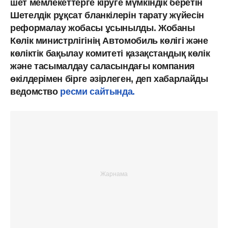
шет мемлекеттерге кіруге мүмкіндік беретін
Шетелдік рұқсат бланкілерін тарату жүйесін
реформалау жобасы ұсынылды. Жобаны
Көлік министрлігінің Автомобиль көлігі және
көліктік бақылау комитеті қазақстандық көлік
және тасымалдау саласындағы компания
өкілдерімен бірге әзірлеген, деп хабарлайды
ведомство
ресми сайтында.