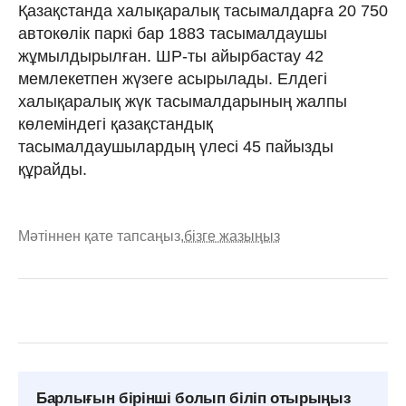
Қазақстанда халықаралық тасымалдарға 20 750
автокөлік паркі бар 1883 тасымалдаушы
жұмылдырылған. ШР-ты айырбастау 42
мемлекетпен жүзеге асырылады. Елдегі
халықаралық жүк тасымалдарының жалпы
көлеміндегі қазақстандық
тасымалдаушылардың үлесі 45 пайызды
құрайды.
Мәтіннен қате тапсаңыз,
бізге жазыңыз
Барлығын бірінші болып біліп отырыңыз