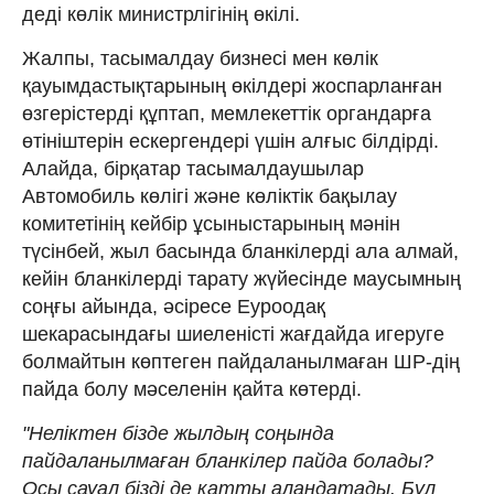
деді көлік министрлігінің өкілі.
Жалпы, тасымалдау бизнесі мен көлік
қауымдастықтарының өкілдері жоспарланған
өзгерістерді құптап, мемлекеттік органдарға
өтініштерін ескергендері үшін алғыс білдірді.
Алайда, бірқатар тасымалдаушылар
Автомобиль көлігі және көліктік бақылау
комитетінің кейбір ұсыныстарының мәнін
түсінбей, жыл басында бланкілерді ала алмай,
кейін бланкілерді тарату жүйесінде маусымның
соңғы айында, әсіресе Еуроодақ
шекарасындағы шиеленісті жағдайда игеруге
болмайтын көптеген пайдаланылмаған ШР-дің
пайда болу мәселенін қайта көтерді.
"Неліктен бізде жылдың соңында
пайдаланылмаған бланкілер пайда болады?
Осы сауал бізді де қатты алаңдатады. Бұл