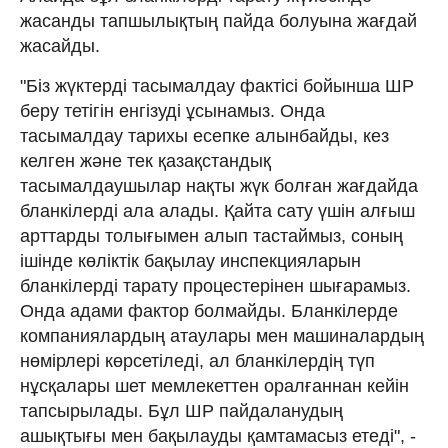
жасанды тапшылықтың пайда болуына жағдай
жасайды.
"Біз жүктерді тасымалдау фактісі бойынша ШР
беру тетігін енгізуді ұсынамыз. Онда
тасымалдау тарихы есепке алынбайды, кез
келген және тек қазақстандық
тасымалдаушылар нақты жүк болған жағдайда
бланкілерді ала алады. Қайта сату үшін алғыш
арттарды толығымен алып тастаймыз, соның
ішінде көліктік бақылау инспекцияларын
бланкілерді тарату процестерінен шығарамыз.
Онда адами фактор болмайды. Бланкілерде
компаниялардың атаулары мен машиналардың
нөмірлері көрсетіледі, ал бланкілердің түп
нұсқалары шет мемлекеттен оралғаннан кейін
тапсырылады. Бұл ШР пайдаланудың
ашықтығы мен бақылауды қамтамасыз етеді", -