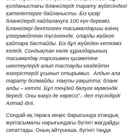
қолданыстағы бланкілерді тарату жүйесіндегі
қателіктерге байланысты. Біз қазір
бланкілерді пайдалануға 100 күн береміз.
Бланкілері бекітілген тасымалдаушы өзінің
үлгермейтінін түсінгенде, оларды жүйеге
қайтара бастайды. Біз бұл жүйеден кеткіміз
келеді. Сондықтан көлік құралдарының
тасымалдау тарихымен қызметіне
шектеулерді алып тастауды көздейтін
өзгерістерді ұсынып отырымыз. Алдын ала
тарату болмайды. Нақты уақытта: бланк
алды – кетті. Бұл теңдей бөлуге мүмкіндік
береді. Оны өзіңіз де көресіз",- деп түсіндірді
Алтай Әлі.
Сондай-ақ төраға кеңес барысында отандық
жүктасымалы нарығындағы бүгінгі жағдайды
сипаттады. Оның айтуынша, бүгінгі таңда