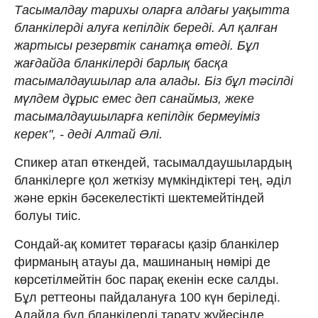
Тасымалдау тарихы оларға алдағы уақытта
бланкілерді алуға кепілдік береді. Ал қалған
жартысы резервтік санатқа өтеді. Бұл
жағдайда бланкілерді барлық басқа
тасымалдаушылар ала алады. Біз бұл тәсілді
мүлдем дұрыс емес деп санаймыз, жеке
тасымалдаушыларға кепілдік бермеуіміз
керек", - деді Алтай Әлі.
Спикер атап өткендей, тасымалдаушылардың
бланкілерге қол жеткізу мүмкіндіктері тең, әділ
және еркін бәсекелестікті шектемейтіндей
болуы тиіс.
Сондай-ақ комитет төрағасы қазір бланкілер
фирманың атауы да, машинаның нөмірі де
көрсетілмейтін бос парақ екенін еске салды.
Бұл реттеоны пайдалануға 100 күн беріледі.
Алайда бұл бланкілерді тарату жүйесінде