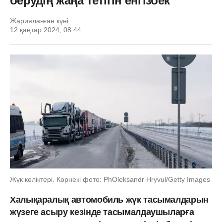
берудің жаңа тетігін енгізбек
Жарияланған күні:
12 қаңтар 2024, 08:44
Жүк көліктері. Көрнекі фото: PhOleksandr Hryvul/Getty Images
Халықаралық автомобиль жүк тасымалдарын
жүзеге асыру кезінде тасымалдаушыларға