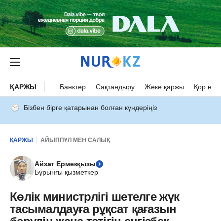
ҚАРЖЫ
Банктер
Сақтандыру
Жеке қаржы
Қор нар
Бізбен бірге қатарынан болған күндеріңіз
ҚАРЖЫ
АЙЫППҰЛ МЕН САЛЫҚ
Айзат Ермекқызы
Бұрынғы қызметкер
Көлік министрлігі шетелге жүк
тасымалдауға рұқсат қағазын