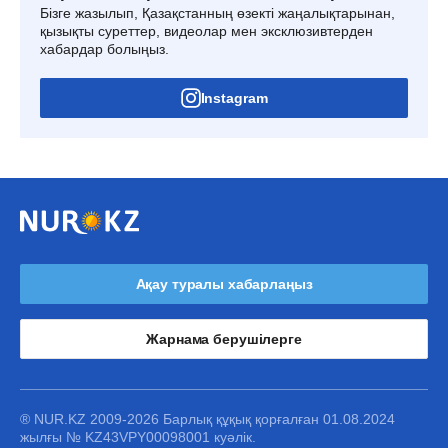
Бізге жазылып, Қазақстанның өзекті жаңалықтарынан,
қызықты суреттер, видеолар мен эксклюзивтерден
хабардар болыңыз.
Instagram
Ақау туралы хабарлаңыз
Жарнама берушілерге
® NUR.KZ 2009-2026 Барлық құқық қорғалған 01.08.2024
жылғы № KZ43VPY00098001 куәлік.