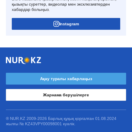
қызықты суреттер, видеолар мен эксклюзивтерден
хабардар болыңыз.
Instagram
Ақау туралы хабарлаңыз
Жарнама берушілерге
® NUR.KZ 2009-2026 Барлық құқық қорғалған 01.08.2024
жылғы № KZ43VPY00098001 куәлік.