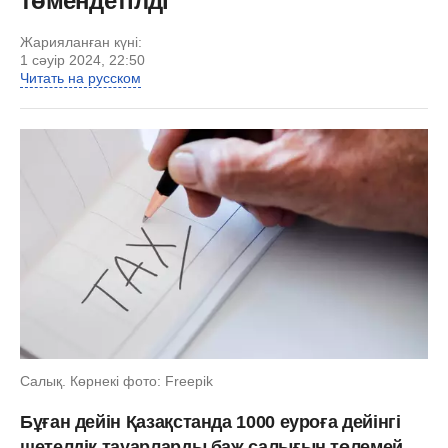
төмендетілді
Жарияланған күні:
1 сәуір 2024, 22:50
Читать на русском
Салық. Көрнекі фото: Freepik
Бұған дейін Қазақстанда 1000 еуроға дейінгі
шетелдік тауарларды баж салығын төлемей