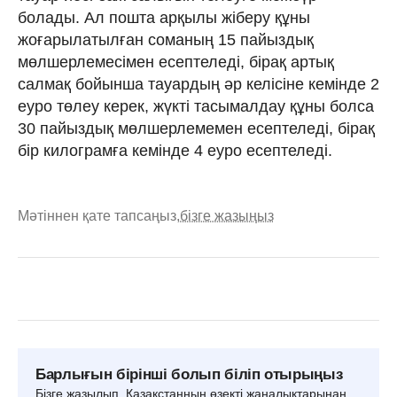
болады. Ал пошта арқылы жіберу құны
жоғарылатылған соманың 15 пайыздық
мөлшерлемесімен есептеледі, бірақ артық
салмақ бойынша тауардың әр келісіне кемінде 2
еуро төлеу керек, жүкті тасымалдау құны болса
30 пайыздық мөлшерлемемен есептеледі, бірақ
бір килограмға кемінде 4 еуро есептеледі.
Мәтіннен қате тапсаңыз,
бізге жазыңыз
Барлығын бірінші болып біліп отырыңыз
Бізге жазылып, Қазақстанның өзекті жаңалықтарынан,