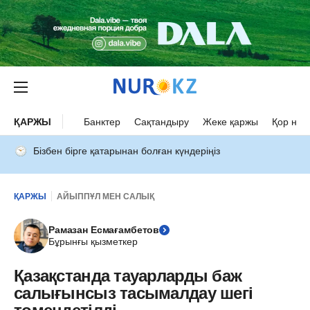
ҚАРЖЫ
Банктер
Сақтандыру
Жеке қаржы
Қор нар
Бізбен бірге қатарынан болған күндеріңіз
ҚАРЖЫ
АЙЫППҰЛ МЕН САЛЫҚ
Рамазан Есмағамбетов
Бұрынғы қызметкер
Қазақстанда тауарларды баж
салығынсыз тасымалдау шегі