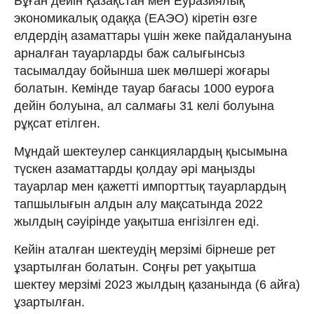
Бұған дейін Қазақстан мен Еуразиялық
экономикалық одаққа (ЕАЭО) кіретін өзге
елдердің азаматтары үшін жеке пайдалануына
арналған тауарларды баж салығынсыз
тасымалдау бойынша шек мөлшері жоғары
болатын. Кемінде тауар бағасы 1000 еуроға
дейін болуына, ал салмағы 31 келі болуына
рұқсат етілген.
Мұндай шектеулер санкциялардың қысымына
түскен азаматтарды қолдау әрі маңызды
тауарлар мен қажетті импорттық тауарлардың
тапшылығын алдын алу мақсатында 2022
жылдың сәуірінде уақытша енгізілген еді.
Кейін аталған шектеудің мерзімі бірнеше рет
ұзартылған болатын. Соңғы рет уақытша
шектеу мерзімі 2023 жылдың қазанында (6 айға)
ұзартылған.