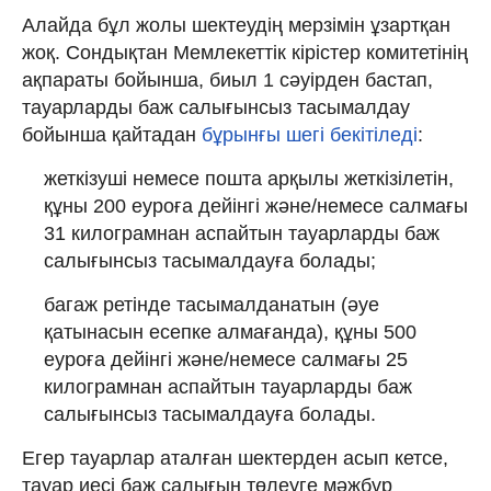
Алайда бұл жолы шектеудің мерзімін ұзартқан
жоқ. Сондықтан Мемлекеттік кірістер комитетінің
ақпараты бойынша, биыл 1 сәуірден бастап,
тауарларды баж салығынсыз тасымалдау
бойынша қайтадан
бұрынғы шегі бекітіледі
:
жеткізуші немесе пошта арқылы жеткізілетін,
құны 200 еуроға дейінгі және/немесе салмағы
31 килограмнан аспайтын тауарларды баж
салығынсыз тасымалдауға болады;
багаж ретінде тасымалданатын (әуе
қатынасын есепке алмағанда), құны 500
еуроға дейінгі және/немесе салмағы 25
килограмнан аспайтын тауарларды баж
салығынсыз тасымалдауға болады.
Егер тауарлар аталған шектерден асып кетсе,
тауар иесі баж салығын төлеуге мәжбүр