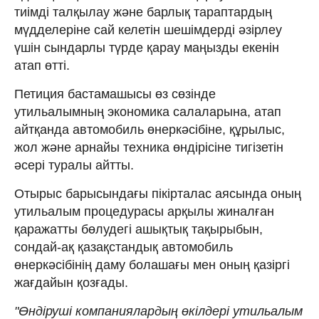
тиімді талқылау және барлық тараптардың
мүдделеріне сай келетін шешімдерді әзірлеу
үшін сындарлы түрде қарау маңызды екенін
атап өтті.
Петиция бастамашысы өз сөзінде
утильалымның экономика салаларына, атап
айтқанда автомобиль өнеркәсібіне, құрылыс,
жол және арнайы техника өндірісіне тигізетін
әсері туралы айтты.
Отырыс барысындағы пікірталас аясында оның
утильалым процедурасы арқылы жиналған
қаражатты бөлудегі ашықтық тақырыбын,
сондай-ақ қазақстандық автомобиль
өнеркәсібінің даму болашағы мен оның қазіргі
жағдайын қозғады.
"Өндіруші компаниялардың өкілдері утильалым