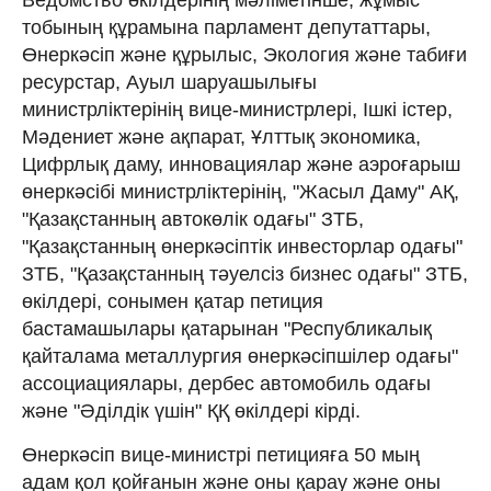
тобының құрамына парламент депутаттары,
Өнеркәсіп және құрылыс, Экология және табиғи
ресурстар, Ауыл шаруашылығы
министрліктерінің вице-министрлері, Ішкі істер,
Мәдениет және ақпарат, Ұлттық экономика,
Цифрлық даму, инновациялар және аэроғарыш
өнеркәсібі министрліктерінің, "Жасыл Даму" АҚ,
"Қазақстанның автокөлік одағы" ЗТБ,
"Қазақстанның өнеркәсіптік инвесторлар одағы"
ЗТБ, "Қазақстанның тәуелсіз бизнес одағы" ЗТБ,
өкілдері, сонымен қатар петиция
бастамашылары қатарынан "Республикалық
қайталама металлургия өнеркәсіпшілер одағы"
ассоциациялары, дербес автомобиль одағы
және "Әділдік үшін" ҚҚ өкілдері кірді.
Өнеркәсіп вице-министрі петицияға 50 мың
адам қол қойғанын және оны қарау және оны