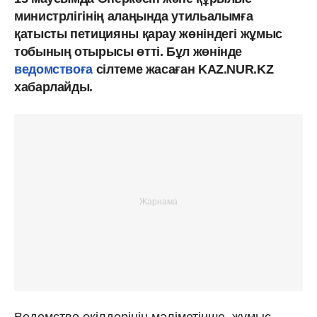
министрлігінің алаңында утильалымға
қатысты петицияны қарау жөніндегі жұмыс
тобының отырысы өтті. Бұл жөнінде
ведомствоға
сілтеме жасаған KAZ.NUR.KZ
хабарлайды.
Ведомство өкілдерінің мәліметінше, жұмыс