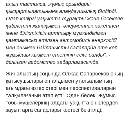
алып тасталса, жұмыс орындары
қысқартылатынына алаңдаушылық білдірді.
Олар қазіргі уақытта тұрақты және бәсекеге
қабілетті жалақымен, әлеуметтік пакетпен
және біліктілігін арттыру мүмкіндігімен
қамтамасыз етілген автомобиль өнеркәсібі
мен онымен байланысты салаларда өте көп
жұмысшы қызмет ететінін еске салды", -
делінген ведомство хабарламасында.
Жиналыстың соңында Олжас Сапарбеков оның
қатысушылары ең алдымен утильалымның
ағымдағы өзгерістері мен перспективаларын
талқылағанын атап өтті. Одан бөлек, Жұмыс
тобы мүшелерінің алдағы уақытта өңірлердегі
зауыттарға сапарлары кестесі бекітілді.