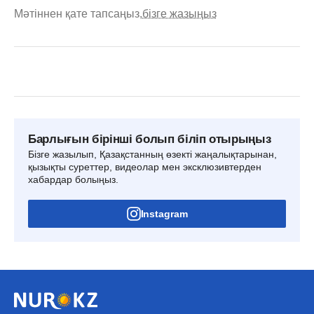
Мәтіннен қате тапсаңыз,
бізге жазыңыз
Барлығын бірінші болып біліп отырыңыз
Бізге жазылып, Қазақстанның өзекті жаңалықтарынан,
қызықты суреттер, видеолар мен эксклюзивтерден
хабардар болыңыз.
Instagram