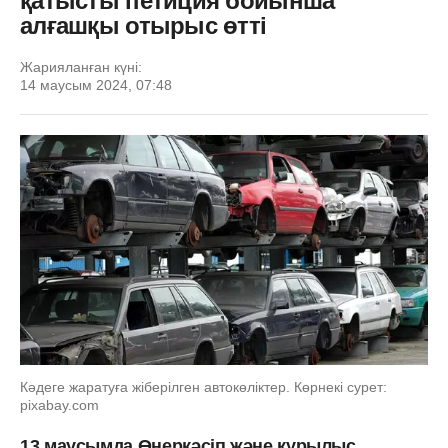
қатысты петиция бойынша
алғашқы отырыс өтті
Жарияланған күні:
14 маусым 2024, 07:48
Кәдеге жаратуға жіберілген автокөліктер. Көрнекі сурет:
pixabay.com
13 маусымда Өнеркәсіп және құрылыс