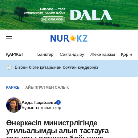
ҚАРЖЫ
Банктер
Сақтандыру
Жеке қаржы
Қор нар
Бізбен бірге қатарынан болған күндеріңіз
ҚАРЖЫ
АЙЫППҰЛ МЕН САЛЫҚ
Аида Тақабаева
Бұрынғы қызметкер
Өнеркәсіп министрлігінде
утильалымды алып тастауға