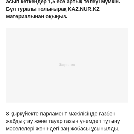
асып кеткендер 1,5 есе артық төлеуі мүмкін.
Бұл туралы толығырақ KAZ.NUR.KZ
материалынан оқыңыз.
8 қыркүйекте парламент мәжілісінде газбен
жабдықтау және тауар газын үнемдеп тұтыну
мәселелері жөніндегі заң жобасы ұсынылды.