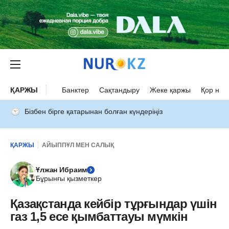
ҚАРЖЫ
Банктер
Сақтандыру
Жеке қаржы
Қор нар
Бізбен бірге қатарынан болған күндеріңіз
ҚАРЖЫ
АЙЫППҰЛ МЕН САЛЫҚ
Ұлжан Ибраим
Бұрынғы қызметкер
Қазақстанда кейбір тұрғындар үшін
газ 1,5 есе қымбаттауы мүмкін