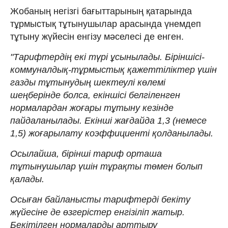
Жобаның негізгі бағыттарының қатарында
тұрмыстық тұтынушылар арасында үнемдеп
тұтыну жүйесін енгізу мәселесі де енген.
"Тарифтердің екі түрі ұсынылады. Біріншісі-
коммуналдық-тұрмыстық қажеттіліктер үшін
газды тұтынудың шектеулі көлемі
шеңберінде болса, екіншісі белгіленген
нормалардан жоғары тұтыну кезінде
пайдаланылады. Екінші жағдайда 1,3 (немесе
1,5) жоғарылату коэффициенті қолданылады.
Осылайша, бірінші тариф орташа
тұтынушылар үшін тұрақты төмен болып
қалады.
Осыған байланысты тарифтерді бекіту
жүйесіне де өзгерістер енгізіліп жатыр.
Бекітілген нормаларды арттыру