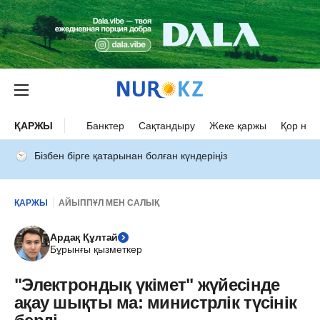
ҚАРЖЫ
Банктер
Сақтандыру
Жеке қаржы
Қор нар
Бізбен бірге қатарынан болған күндеріңіз
ҚАРЖЫ
АЙЫППҰЛ МЕН САЛЫҚ
Ардақ Құлтай
Бұрынғы қызметкер
"Электрондық үкімет" жүйесінде
ақау шықты ма: министрлік түсінік