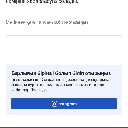
нөміріне хабарласуға болады.
Мәтіннен қате тапсаңыз,
бізге жазыңыз
Барлығын бірінші болып біліп отырыңыз
Бізге жазылып, Қазақстанның өзекті жаңалықтарынан,
қызықты суреттер, видеолар мен эксклюзивтерден
хабардар болыңыз.
Instagram