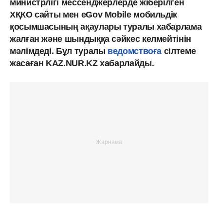
министрлігі мессенджерлерде жіберілген
ХҚКО сайты мен eGov Mobile мобильдік
қосымшасының ақаулары туралы хабарлама
жалған және шындыққа сәйкес келмейтінін
мәлімдеді. Бұл туралы
ведомствоға
сілтеме
жасаған KAZ.NUR.KZ хабарлайды.