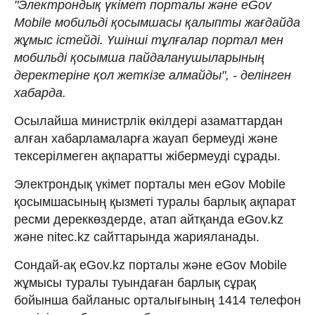
"Электрондық үкімет порталы және eGov
Mobile мобильді қосымшасы қалыпты жағдайда
жұмыс істейді. Үшінші тұлғалар портал мен
мобильді қосымша пайдаланушыларының
деректеріне қол жеткізе алмайды", - делінген
хабарда.
Осылайша министрлік өкілдері азаматтардан
алған хабарламаларға жауап бермеуді және
тексерілмеген ақпаратты жібермеуді сұрады.
Электрондық үкімет порталы мен eGov Mobile
қосымшасының қызметі туралы барлық ақпарат
ресми дереккөздерде, атап айтқанда eGov.kz
және nitec.kz сайттарында жарияланады.
Сондай-ақ eGov.kz порталы және eGov Mobile
жұмысы туралы туындаған барлық сұрақ
бойынша байланыс орталығының 1414 телефон