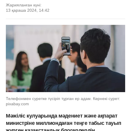
Жарияланған күні:
13 қараша 2024, 14:42
Телефонмен суретке түсіріп тұрған ер адам. Көрнекі сурет:
pixabay.com
Мәжіліс кулуарында мәдениет және ақпарат
министріне миллиондаған теңге табыс тауып
жүрген қазақстандық блогерлердің