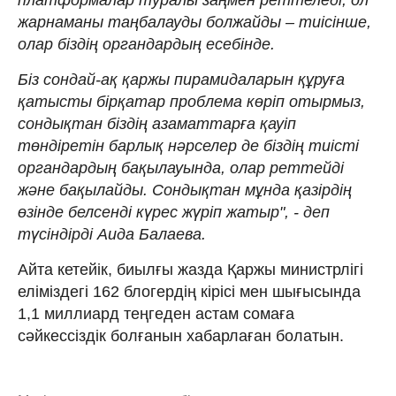
жарнаманы таңбалауды болжайды – тиісінше,
олар біздің органдардың есебінде.
Біз сондай-ақ қаржы пирамидаларын құруға
қатысты бірқатар проблема көріп отырмыз,
сондықтан біздің азаматтарға қауіп
төндіретін барлық нәрселер де біздің тиісті
органдардың бақылауында, олар реттейді
және бақылайды. Сондықтан мұнда қазірдің
өзінде белсенді күрес жүріп жатыр", - деп
түсіндірді Аида Балаева.
Айта кетейік, биылғы жазда Қаржы министрлігі
еліміздегі 162 блогердің кірісі мен шығысында
1,1 миллиард теңгеден астам сомаға
сәйкессіздік болғанын хабарлаған болатын.