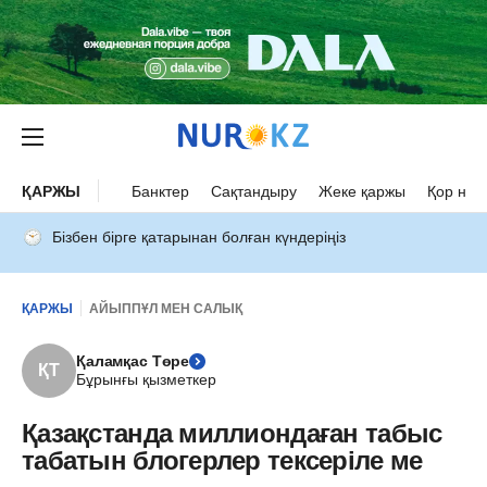
ҚАРЖЫ
Банктер
Сақтандыру
Жеке қаржы
Қор нар
Бізбен бірге қатарынан болған күндеріңіз
ҚАРЖЫ
АЙЫППҰЛ МЕН САЛЫҚ
Қаламқас Төре
ҚТ
Бұрынғы қызметкер
Қазақстанда миллиондаған табыс
табатын блогерлер тексеріле ме