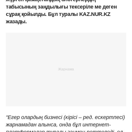
табысының заңдылығы тексеріле ме деген
сұрақ қойылды. Бұл туралы KAZ.NUR.KZ
жазады.
"Егер олардың бизнесі (кірісі – ред. ескертпесі)
жарнамадан алынса, онда бұл интернет-
платформалар туралы заңмен реттеледі, ол