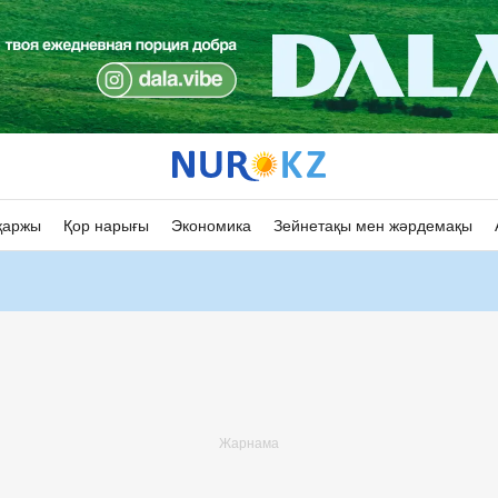
қаржы
Қор нарығы
Экономика
Зейнетақы мен жәрдемақы