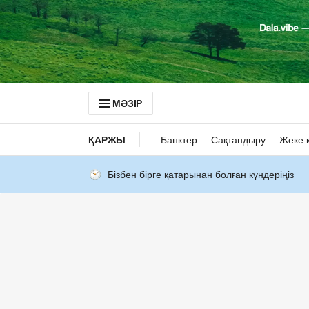
МӘЗІР
ҚАРЖЫ
Банктер
Сақтандыру
Жеке 
Бізбен бірге қатарынан болған күндеріңіз