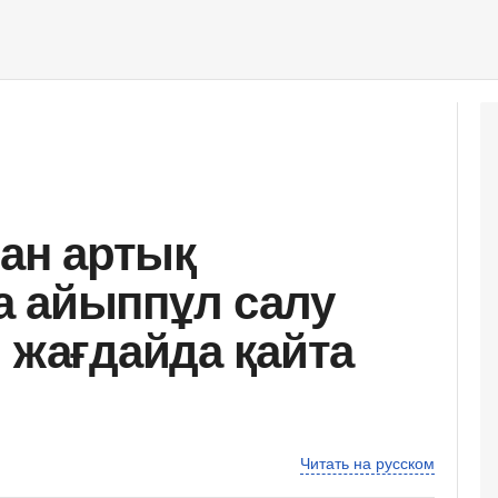
тан артық
а айыппұл салу
 жағдайда қайта
Читать на русском