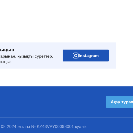
рыңыз
Instagram
тарынан, қызықты суреттер,
лыңыз.
Ақау тура
1.08.2024 жылғы № KZ43VPY00098001 куәлік.