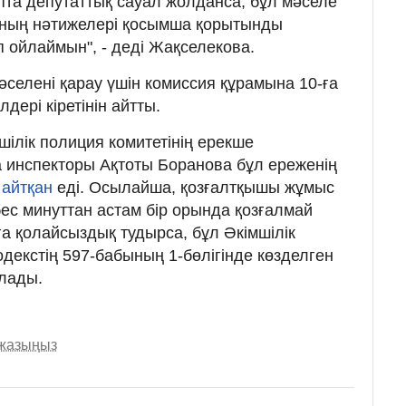
та депутаттық сауал жолданса, бұл мәселе
 Оның нәтижелері қосымша қорытынды
ойлаймын", - деді Жақселекова.
мәселені қарау үшін комиссия құрамына 10-ға
лдері кіретінін айтты.
мшілік полиция комитетінің ерекше
а инспекторы Ақтоты Боранова бұл ереженің
 айтқан
еді. Осылайша, қозғалтқышы жұмыс
 бес минуттан астам бір орында қозғалмай
ға қолайсыздық тудырса, бұл Әкімшілік
декстің 597-бабының 1-бөлігінде көзделген
лады.
 жазыңыз