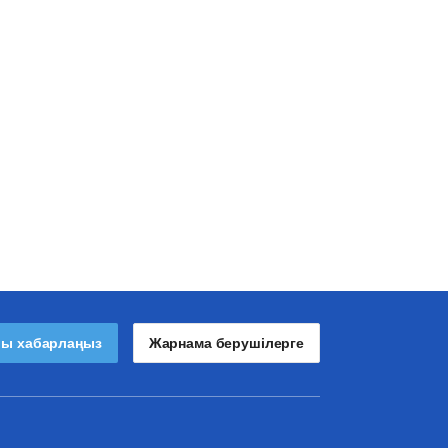
лы хабарлаңыз
Жарнама берушілерге