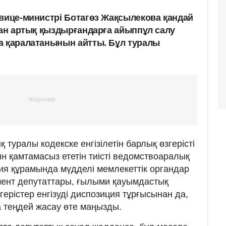
 вице-министрі Ботагөз Жақсылекова қандай
тан артық қыздырғандарға айыппұл салу
а қаралатанынын айтты. Бұл туралы
 туралы кодекске енгізілетін барлық өзгерісті
н қамтамасыз ететін тиісті ведомствоаралық
ия құрамында мүдделі мемлекеттік органдар
амент депутаттары, ғылыми қауымдастық
згерістер енгізуді диспозиция тұрғысынан да,
 теңдей жасау өте маңызды.