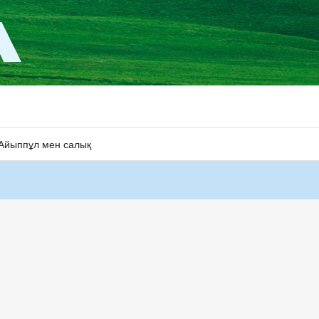
Айыппұл мен салық