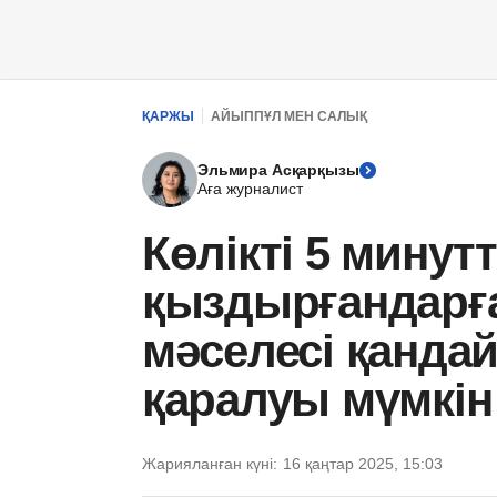
ҚАРЖЫ
АЙЫППҰЛ МЕН САЛЫҚ
Эльмира Асқарқызы
Аға журналист
Көлікті 5 минут
қыздырғандарғ
мәселесі қандай
қаралуы мүмкін
Жарияланған күні:
16 қаңтар 2025, 15:03