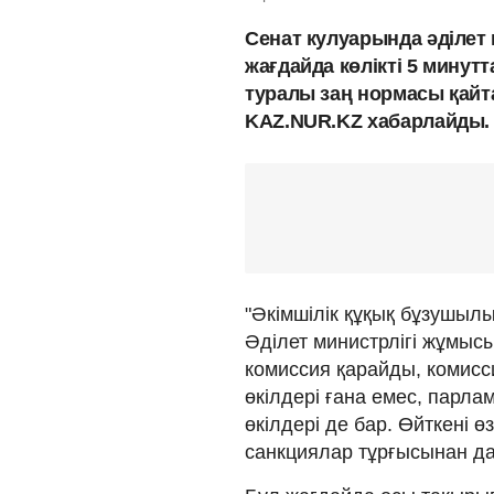
Сенат кулуарында әділет
жағдайда көлікті 5 минут
туралы заң нормасы қайт
KAZ.NUR.KZ хабарлайды.
"Әкімшілік құқық бұзушылық
Әділет министрлігі жұмысы
комиссия қарайды, комисс
өкілдері ғана емес, парл
өкілдері де бар. Өйткені ө
санкциялар тұрғысынан да