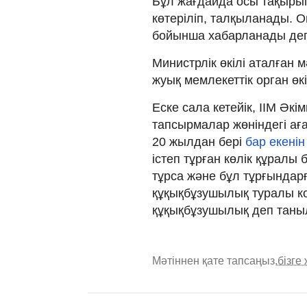
Бұл жағдайда осы тақырып
көтеріліп, талқыланады.
бойынша хабарланады деп 
Министрлік өкілі аталған 
жуық мемлекеттік орган өкі
Еске сала кетейік, ІІМ Әкі
тапсырмалар жөніндегі ағ
20 жылдан бері
бар екенін
істеп тұрған көлік құралы
тұрса және бұл тұрғындар
құқықбұзушылық туралы ко
құқықбұзушылық деп таны
Мәтіннен қате тапсаңыз,
бізге