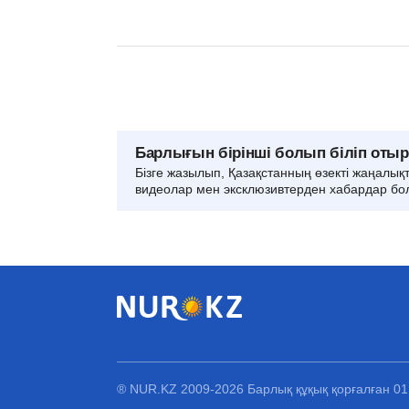
Барлығын бірінші болып біліп оты
Бізге жазылып, Қазақстанның өзекті жаңалық
видеолар мен эксклюзивтерден хабардар бо
® NUR.KZ 2009-2026 Барлық құқық қорғалған 0