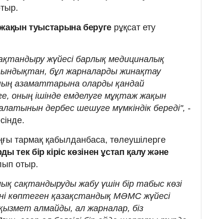
тыр.
жақын туыстарына беруге
рұқсат ету
ақтандыру жүйесі барлық медициналық
ындықтан, бұл жарналарды жинақтау
ның азаматтарына оларды қандай
, оның ішінде емделуге мұқтаж жақын
латынын дербес шешуге мүмкіндік береді",
-
сінде.
ғы тармақ қабылданбаса, төлеушілерге
тек бір кіріс көзінен ұстап қалу және
ып отыр.
қ сақтандыруды жабу үшін бір табыс көзі
ені көптеген қазақстандық МӘМС жүйесі
қызмет алмайды, ал жарналар, біз