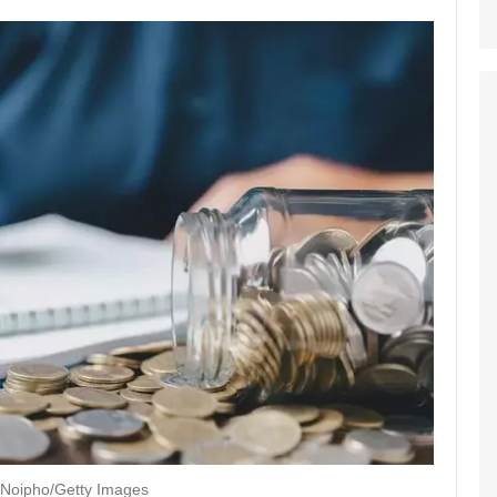
 Noipho/Getty Images