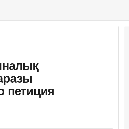
иналық
аразы
р петиция