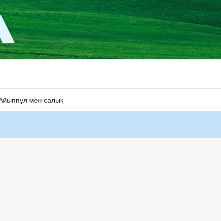
Айыппұл мен салық