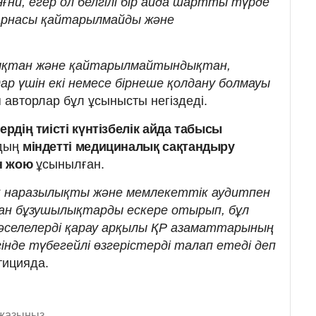
 Яғни, егер ол белгілі бір айда шартты түрде
арнасы қайтарылмайды және
қтан және қайтарылмайтындықтан,
р үшін екі немесе бірнеше қолдану болмауы
п авторлар бұл ұсынысты негіздеді.
ердің тиісті күнтізбелік айда табысы
рдың
міндетті медициналық сақтандыру
н жою
ұсынылған.
қ наразылықты және мемлекеттік аудитпен
ан бұзушылықтарды ескере отырып, бұл
әселелерді қарау арқылы ҚР азаматтарының
гінде түбегейлі өзгерістерді талап етеді деп
етицияда.
 жазыңыз