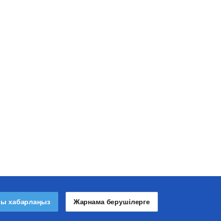
лы хабарлаңыз
Жарнама берушілерге