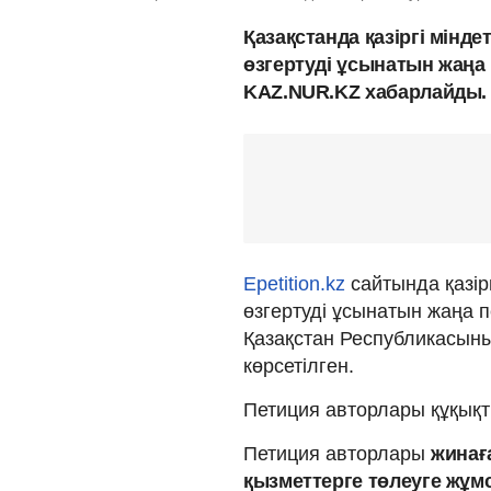
Қазақстанда қазіргі мінд
өзгертуді ұсынатын жаңа
KAZ.NUR.KZ хабарлайды.
Epetition.kz
сайтында қазір
өзгертуді ұсынатын жаңа 
Қазақстан Республикасыны
көрсетілген.
Петиция авторлары құқықты
Петиция авторлары
жинағ
қызметтерге төлеуге жұмс