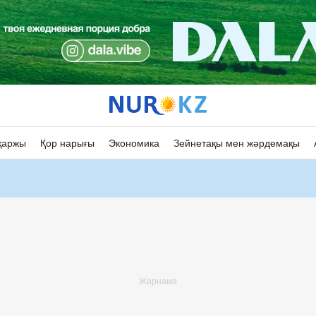
қаржы
Қор нарығы
Экономика
Зейнетақы мен жәрдемақы