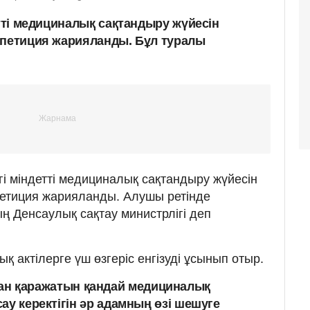
етті медициналық сақтандыру жүйесін
 петиция жарияланды. Бұл туралы
гі міндетті медициналық сақтандыру жүйесін
петиция жарияланды. Алушы ретінде
ң Денсаулық сақтау министрлігі деп
қ актілерге үш өзгеріс енгізуді ұсынып отыр.
ан қаражатын қандай медициналық
ау керектігін әр адамның өзі шешуге