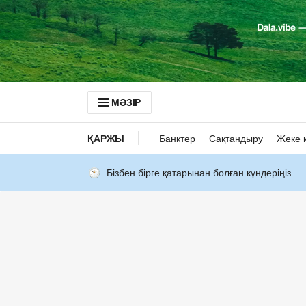
МӘЗІР
ҚАРЖЫ
Банктер
Сақтандыру
Жеке 
Бізбен бірге қатарынан болған күндеріңіз