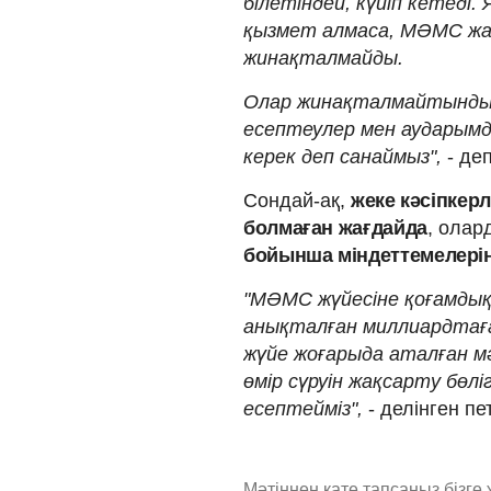
білетіндей, күйіп кетеді.
қызмет алмаса, МӘМС ж
жинақталмайды.
Олар жинақталмайтынды
есептеулер мен аударымда
керек деп санаймыз",
- де
Сондай-ақ,
жеке кәсіпкерл
болмаған жағдайда
, ола
бойынша міндеттемелері
"МӘМС жүйесіне қоғамды
анықталған миллиардтағ
жүйе жоғарыда аталған м
өмір сүруін жақсарту бөлі
есептейміз",
- делінген п
Мәтіннен қате тапсаңыз,
бізге