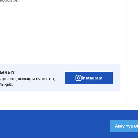
рыңыз
Instagram
тарынан, қызықты суреттер,
лыңыз.
Ақау тура