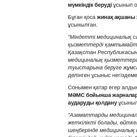
мүмкіндік беруді
ұсынып о
Бұған қоса
жинақ ақшаны 
ұсынылған.
"Міндетті медициналық с
қызметтерді қамтымайт
Қазақстан Республикасы
медициналық қызметтерге
туыстарына беруге жұмса
делінген ұсыныс негіздеме
Сонымен қатар егер алдың
МӘМС бойынша жарналарды 
аударуды қолдану
ұсыныл
"Азаматтарды медициналы
жеткілікті болады, өйтк
шеңберінде медициналық 