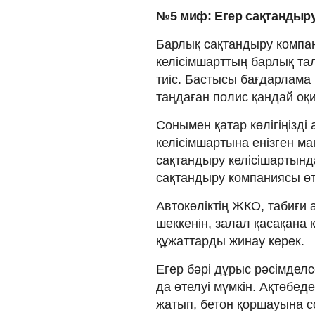
№5 миф: Егер сақтандыру
Барлық сақтандыру компа
келісімшарттың барлық та
тиіс. Бастысы бағдарлама 
таңдаған полис қандай оқи
Сонымен қатар көлігіңізд
келісімшартына енізген ма
сақтандыру келісішартынд
сақтандыру компаниясы өт
Автокөліктің ЖКО, табиғи
шеккенін, залал қасақана к
құжаттарды жинау керек.
Егер бәрі дұрыс рәсімделс
да өтелуі мүмкін. Ақтөбеде
жатып, бетон қоршауына 