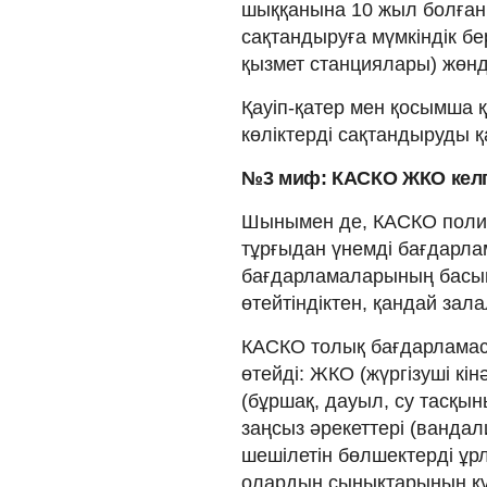
шыққанына 10 жыл болған 
сақтандыруға мүмкіндік бе
қызмет станциялары) жөнд
Қауіп-қатер мен қосымша қ
көліктерді сақтандыруды 
№3 миф: КАСКО ЖКО келг
Шынымен де, КАСКО полис
тұрғыдан үнемді бағдарла
бағдарламаларының басым 
өтейтіндіктен, қандай зала
КАСКО толық бағдарламасы
өтейді: ЖКО (жүргізуші кі
(бұршақ, дауыл, су тасқыны
заңсыз әрекеттері (вандали
шешілетін бөлшектерді ұр
олардың сынықтарының құл