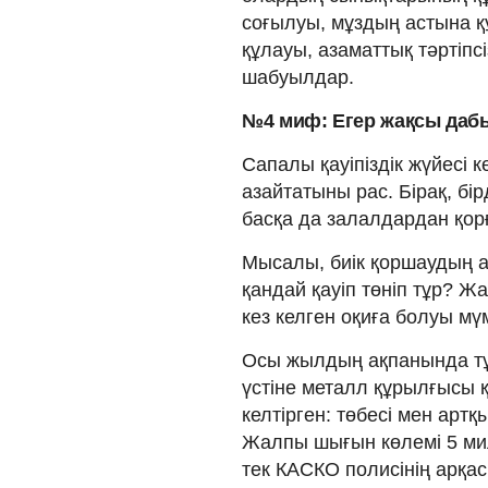
соғылуы, мұздың астына құл
құлауы, азаматтық тәртіпсі
шабуылдар.
№4 миф: Егер жақсы дабы
Сапалы қауіпіздік жүйесі к
азайтатыны рас. Бірақ, бі
басқа да залалдардан қор
Мысалы, биік қоршаудың а
қандай қауіп төніп тұр? 
кез келген оқиға болуы мү
Осы жылдың ақпанында тұр
үстіне металл құрылғысы қ
келтірген: төбесі мен арт
Жалпы шығын көлемі 5 ми
тек КАСКО полисінің арқа