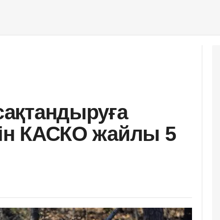
 сақтандыруға
тін КАСКО жайлы 5