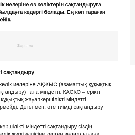
ік иелеріне өз көліктерін сақтандыруға
ылдауға кедергі болады. Ең көп тараған
ейік.
і сақтандыру
көлік иелеріне АҚЖМС (азаматтық-құқықтық
ақтандыру) ғана міндетті. КАСКО – ерікті
құқықтық жауапкершілікті міндетті
мейді. Дегенмен, өте тиімді сақтандыру
ершілікті міндетті сақтандыру сіздің
өлік жүргізушісіне келген залалды ғана