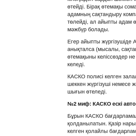
өтейді. Бірақ өтемақы сом
адамның сақтандыру компа
төлейді, ал айыпты адам ө
мәжбүр болады.
Егер айыпты жүргізушіде 
анықталса (мысалы, сақта
өтемақыны келіссөздер не
келеді.
КАСКО полисі келген залал
шеккен жүргізуші немесе ж
шығын өтеледі.
№2 миф: КАСКО ескі авток
Бұрын КАСКО бағдарламал
қолданылатын. Қазір нары
келген қолайлы бағдарла