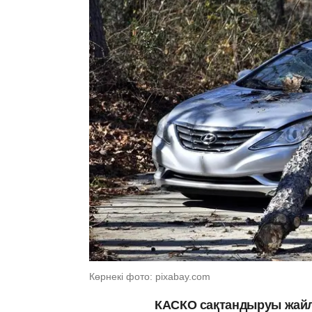
Көрнекі фото: pixabay.com
КАСКО сақтандыруы жайлы