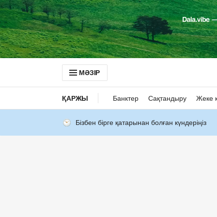
МӘЗІР
ҚАРЖЫ
Банктер
Сақтандыру
Жеке 
Бізбен бірге қатарынан болған күндеріңіз