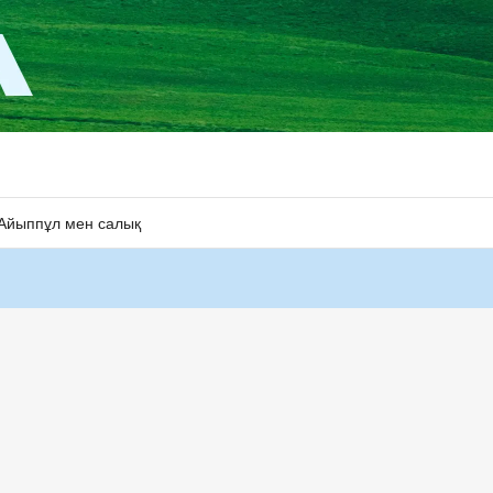
Айыппұл мен салық