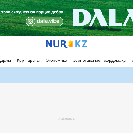
қаржы
Қор нарығы
Экономика
Зейнетақы мен жәрдемақы