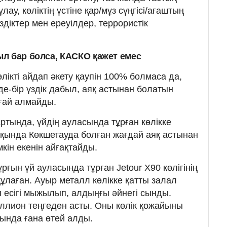
ау, көліктің үстіне қар/мұз сүңгісі/ағаштың
здіктер мен ереуілдер, террористік
л бар болса, КАСКО қажет емес
өлікті айдап әкету қаупін 100% болмаса да,
рде-бір үздік дабыл, аяқ астынан болатын
ғай алмайды.
ртында, үйдің ауласында тұрған көлікке
Жақында Көкшетауда болған жағдай аяқ астынан
мкін екенін айғақтайды.
ғын үй ауласында тұрған Jetour X90 көлігінің
ұлаған. Ауыр металл көлікке қатты залал
қы есігі мыжылып, алдыңғы әйнегі сынды.
ллион теңгеден асты. Оны көлік қожайыны
сында ғана өтей алды.