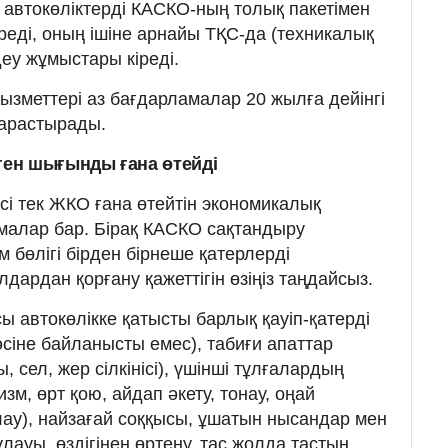
автокөліктерді КАСКО-ның толық пакетімен
реді, оның ішіне арнайы ТҚС-да (техникалық
еу жұмыстары кіреді.
ызметтері аз бағдарламалар 20 жылға дейінгі
қарастырады.
ен шығынды ғана өтейді
і тек ЖКО ғана өтейтін экономикалық
малар бар. Бірақ КАСКО сақтандыру
бөлігі бірден бірнеше қатерлерді
лдардан қорғану қажеттігін өзіңіз таңдайсыз.
 автокөлікке қатысты барлық қауіп-қатерді
нәсіне байланысты емес), табиғи апаттар
, сел, жер сілкінісі), үшінші тұлғалардың
зм, өрт қою, айдап әкету, тонау, оңай
лау), найзағай соққысы, ұшатын нысандар мен
ауы, өздігінен өртену, тас жолда тастың