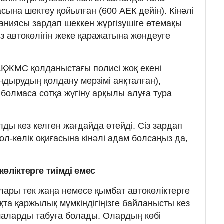
асына шектеу қойылған (600 АЕК дейін). Кінәлі
ниясы зардап шеккен жүргізушіге өтемақы
з автокөлігін жеке қаражатына жөндеуге
АҚЖМС қолданыстағы полисі жоқ екені
ндырудың қолдану мерзімі аяқталған),
 болмаса сотқа жүгіну арқылы алуға тура
ды кез келген жағдайда өтейді. Сіз зардап
ол-көлік оқиғасына кінәлі адам болсаңыз да,
өліктерге тиімді емес
ары тек жаңа немесе қымбат автокөліктерге
қта қаржылық мүмкіндігіңізге байланысты кез
маларды табуға болады. Олардың көбі