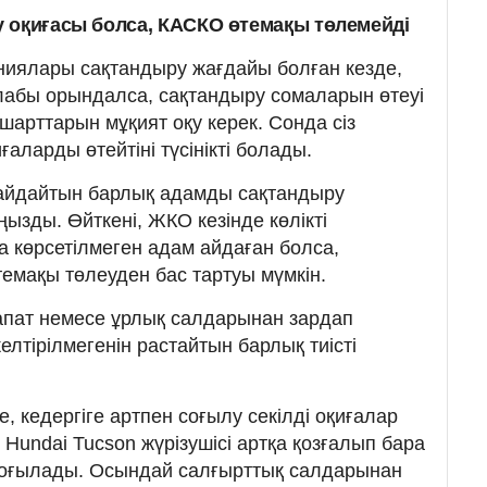
 оқиғасы болса, КАСКО өтемақы төлемейді
ниялары сақтандыру жағдайы болған кезде,
лабы орындалса, сақтандыру сомаларын өтеуі
шарттарын мұқият оқу керек. Сонда сіз
ғаларды өтейтіні түсінікті болады.
і айдайтын барлық адамды сақтандыру
ңызды. Өйткені, ЖКО кезінде көлікті
а көрсетілмеген адам айдаған болса,
емақы төлеуден бас тартуы мүмкін.
 апат немесе ұрлық салдарынан зардап
елтірілмегенін растайтын барлық тиісті
е, кедергіге артпен соғылу секілді оқиғалар
 Hundai Tucson жүрізушісі артқа қозғалып бара
соғылады. Осындай салғырттық салдарынан