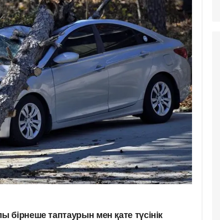
 бірнеше таптаурын мен қате түсінік