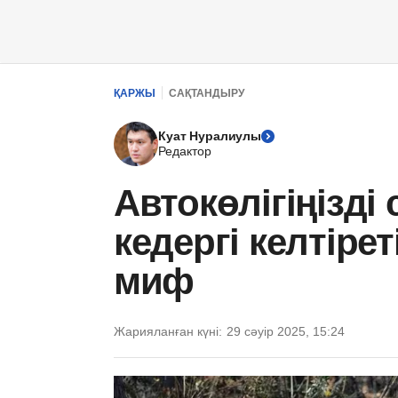
ҚАРЖЫ
САҚТАНДЫРУ
Куат Нуралиулы
Редактор
Автокөлігіңізді
кедергі келтіре
миф
Жарияланған күні:
29 сәуір 2025, 15:24