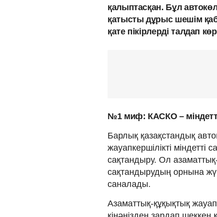
қалыптасқан. Бұл автокөл
қатысты дұрыс шешім қаб
қате пікірлерді талдап көр
№1 миф: КАСКО – міндетт
Барлық қазақстандық авто
жауапкершілікті міндетті с
сақтандыру. Ол азаматтық-
сақтандырудың орнына жүр
саналады.
Азаматтық-құқықтық жауапк
кінәңізден зардап шеккен к